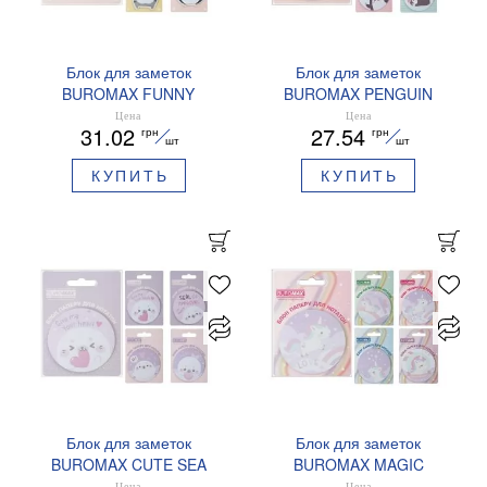
Блок для заметок
Блок для заметок
BUROMAX FUNNY
BUROMAX PENGUIN
ANIMALS BM.2381-76
BM.2381-74 70 мм
Цена
Цена
31.02
27.54
грн
грн
75х75 мм
шт
шт
КУПИТЬ
КУПИТЬ
Блок для заметок
Блок для заметок
BUROMAX CUTE SEA
BUROMAX MAGIC
BM.2381-72 70 мм
UNICORN BM.2381-76 70
Цена
Цена