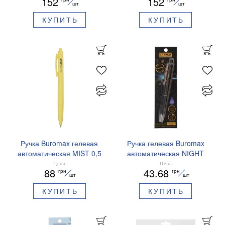
152
152
синие чернила BM.83102
синие чернила BM.83101
шт
шт
КУПИТЬ
КУПИТЬ
Ручка Buromax гелевая
Ручка гелевая Buromax
автоматическая MIST 0,5
автоматическая NIGHT
мм синие чернила
SKY ZODIAC 0.5 мм
Цена
Цена
88
43.68
грн
грн
BM.83103
ароматизированный грипп
шт
шт
синие чернила BM.8379-
КУПИТЬ
КУПИТЬ
01