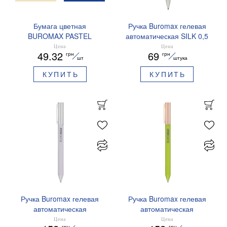
Бумага цветная
Ручка Buromax гелевая
BUROMAX PASTEL
автоматическая SILK 0,5
EUROMAX 20 арк А4 80 г/
мм синие чернила
Цена
Цена
49.32
69
грн
грн
мс BM.2721220E-08
BM.83100
шт
штука
КУПИТЬ
КУПИТЬ
Ручка Buromax гелевая
Ручка Buromax гелевая
автоматическая
автоматическая
PRESTIGE SILVER 0,5 мм
PRESTIGE GOLD 0,5 мм
Цена
Цена
грн
грн