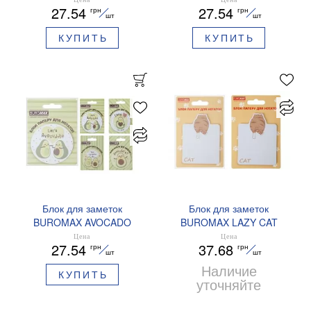
27.54
27.54
грн
грн
мм
шт
шт
КУПИТЬ
КУПИТЬ
Блок для заметок
Блок для заметок
BUROMAX AVOCADO
BUROMAX LAZY CAT
BM.2381-71 70 мм
BM.2381-77 70х94 мм
Цена
Цена
27.54
37.68
грн
грн
шт
шт
Наличие
КУПИТЬ
уточняйте