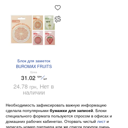
Блок для заметок
BUROMAX FRUITS
BM.2381-75 70х70 мм
Цена
31.02
грн
шт
24.78
, Нет в
грн
наличии
Необходимость зафиксировать важную информацию
сделала популярными
бумажки для записей
. Блоки
специального формата пользуются спросом в офисах и
домашних рабочих кабинетах. Оторвать чистый
лист
и
записать номер партнера или же список покупок очень