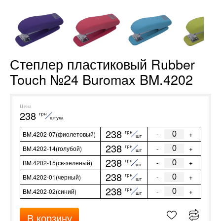
Степлер пластиковый Rubber
Touch №24 Buromax BM.4202
Цена
238
грн
штука
238
грн
-
+
BM.4202-07(фиолетовый)
шт
238
грн
-
+
BM.4202-14(голубой)
шт
238
грн
-
+
BM.4202-15(св-зеленый)
шт
238
грн
-
+
BM.4202-01(черный)
шт
238
грн
-
+
BM.4202-02(синий)
шт
В корзину