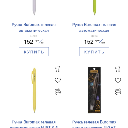
Ручка Buromax гелевая
Ручка Buromax гелевая
автоматическая
автоматическая
PRESTIGE SILVER 0,5 мм
PRESTIGE GOLD 0,5 мм
Цена
Цена
152
152
грн
грн
синие чернила BM.83102
синие чернила BM.83101
шт
шт
КУПИТЬ
КУПИТЬ
Ручка Buromax гелевая
Ручка гелевая Buromax
автоматическая MIST 0,5
автоматическая NIGHT