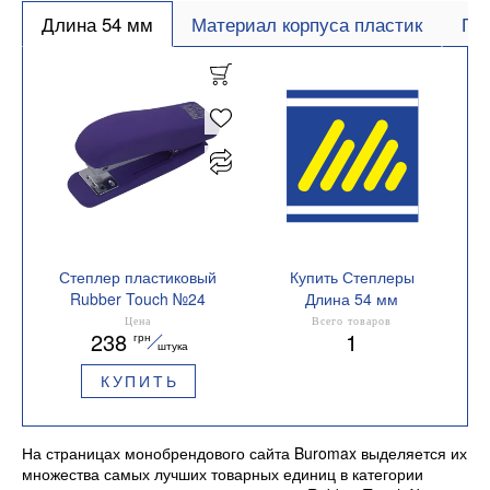
Длина 54 мм
Материал корпуса пластик
Пр
Степлер пластиковый
Купить Степлеры
Rubber Touch №24
Длина 54 мм
Buromax BM.4202
Цена
Всего товаров
238
1
грн
штука
КУПИТЬ
На страницах монобрендового сайта Buromax выделяется их
множества самых лучших товарных единиц в категории