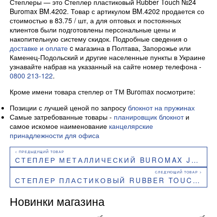
Степлеры — это Степлер пластиковый Rubber Touch №24
Buromax BM.4202. Товар с артикулом BM.4202 продается со
стоимостью в 83.75 / шт, а для оптовых и постоянных
клиентов были подготовлены персональные цены и
накопительную систему скидок. Подробные сведения о
доставке и оплате
c магазина в Полтава, Запорожье или
Каменец-Подольский и другие населенные пункты в Украине
узнавайте набрав на указанный на сайте номер телефона -
0800 213-122
.
Кроме имени товара степлер от ТМ Buromax посмотрите:
Позиции с лучшей ценой по запросу
блокнот на пружинах
Самые затребованные товары -
планировщик блокнот
и
самое искомое наименование
канцелярские
принадлежности для офиса
СТЕПЛЕР МЕТАЛЛИЧЕСКИЙ BUROMAX JOBMAX BM.4259
СТЕПЛЕР ПЛАСТИКОВЫЙ RUBBER TOUCH №10 BUROMAX BM.4128
Новинки магазина