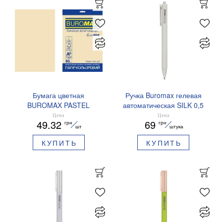
Бумага цветная
Ручка Buromax гелевая
BUROMAX PASTEL
автоматическая SILK 0,5
EUROMAX 20 арк А4 80 г/
мм синие чернила
Цена
Цена
49.32
69
грн
грн
мс BM.2721220E-08
BM.83100
шт
штука
КУПИТЬ
КУПИТЬ