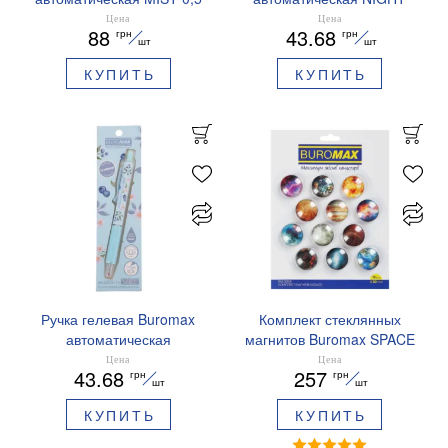
мм синие чернила
SKY ZODIAC 0.5 мм
Цена
Цена
88
43.68
грн
грн
BM.83103
ароматизированный грипп
шт
шт
синие чернила BM.8379-
КУПИТЬ
КУПИТЬ
01
Ручка гелевая Buromax
Комплект стеклянных
автоматическая
магнитов Buromax SPACE
ARABESKI 0.5 мм
12 шт 30 мм BM.0048
Цена
Цена
43.68
257
грн
грн
ароматизированный грипп
шт
шт
синие чернила в блистере
КУПИТЬ
КУПИТЬ
BM.8379-02