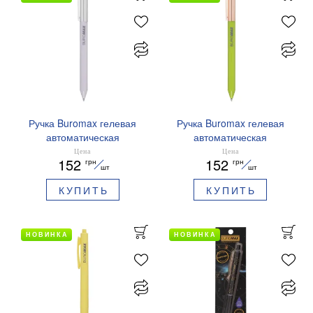
Ручка Buromax гелевая
Ручка Buromax гелевая
автоматическая
автоматическая
PRESTIGE SILVER 0,5 мм
PRESTIGE GOLD 0,5 мм
Цена
Цена
152
152
грн
грн
синие чернила BM.83102
синие чернила BM.83101
шт
шт
КУПИТЬ
КУПИТЬ
НОВИНКА
НОВИНКА