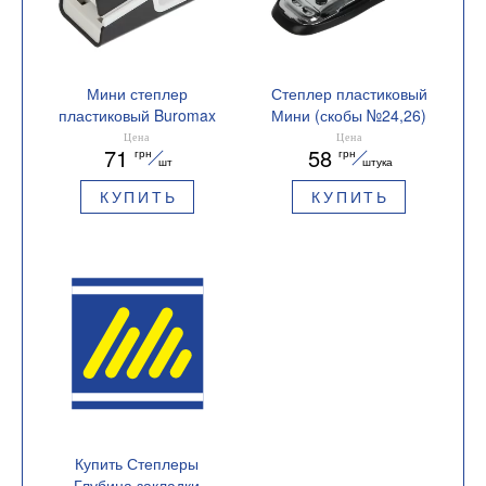
Мини степлер
Степлер пластиковый
пластиковый Buromax
Мини (скобы №24,26)
BM.4218 на 20 листов
10 листов Buromax
Цена
Цена
71
58
грн
грн
BM.4216
шт
штука
КУПИТЬ
КУПИТЬ
Купить Степлеры
Глубина закладки