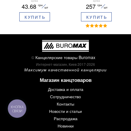
ARABESKI 0.5 мм
12 шт 30 мм BM.0048
Цена
Цена
43.68
257
грн
грн
ароматизированный грипп
шт
шт
синие чернила в блистере
КУПИТЬ
КУПИТЬ
BM.8379-02
©
Канцелярские товары Buromax
Интернет-магазин, Киев 2017-2026
Максимум качественной канцелярии
Магазин канцтоваров
Доставка и оплата
Сотрудничество
Контакты
КНОПКА
Новости и статьи
СВЯЗИ
Распродажа
Новинки