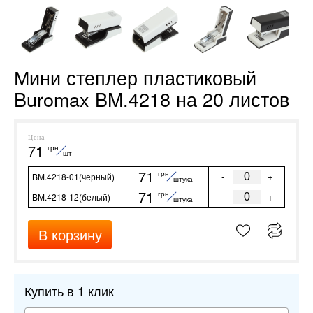
Мини степлер пластиковый
Buromax BM.4218 на 20 листов
Цена
71
грн
шт
71
грн
-
+
BM.4218-01(черный)
штука
71
грн
-
+
BM.4218-12(белый)
штука
В корзину
Купить в 1 клик