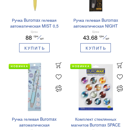
Ручка Buromax гелевая
Ручка гелевая Buromax
автоматическая MIST 0,5
автоматическая NIGHT
мм синие чернила
SKY ZODIAC 0.5 мм
Цена
Цена
88
43.68
грн
грн
BM.83103
ароматизированный грипп
шт
шт
синие чернила BM.8379-
КУПИТЬ
КУПИТЬ
01
НОВИНКА
НОВИНКА
Ручка гелевая Buromax
Комплект стеклянных
автоматическая
магнитов Buromax SPACE