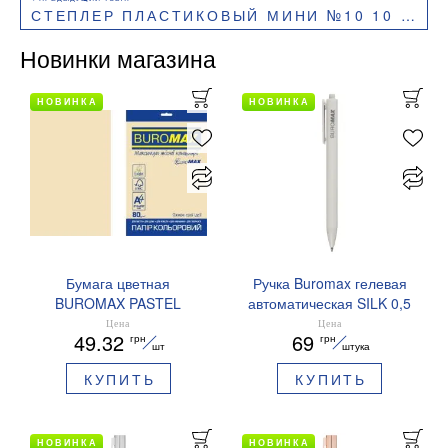
СТЕПЛЕР ПЛАСТИКОВЫЙ МИНИ №10 10 ЛИСТОВ BUROMAX BM.4133
Новинки магазина
НОВИНКА
НОВИНКА
Бумага цветная
Ручка Buromax гелевая
BUROMAX PASTEL
автоматическая SILK 0,5
EUROMAX 20 арк А4 80 г/
мм синие чернила
Цена
Цена
49.32
69
грн
грн
мс BM.2721220E-08
BM.83100
шт
штука
КУПИТЬ
КУПИТЬ
НОВИНКА
НОВИНКА