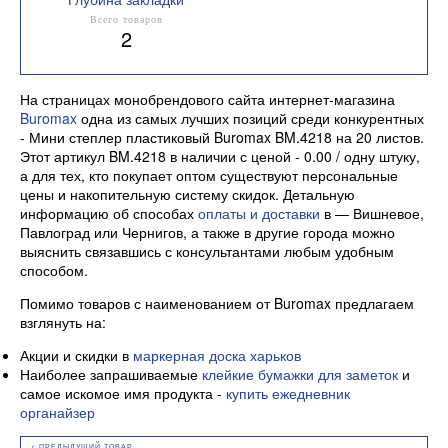
бумаги,мм 25
Всего товаров
2
На страницах монобрендового сайта интернет-магазина
Buromax
одна из самых лучших позиций среди конкурентных
- Мини степлер пластиковый Buromax BM.4218 на 20 листов.
Этот артикул BM.4218 в наличии с ценой - 0.00 / одну штуку,
а для тех, кто покупает оптом существуют персональные
цены и накопительную систему скидок. Детальную
информацию об способах
оплаты и доставки
в — Вишневое,
Павлоград или Чернигов, а также в другие города можно
выяснить связавшись с консультантами любым удобным
способом.
Помимо товаров с наименованием от Buromax предлагаем
взглянуть на:
Акции и скидки в
маркерная доска харьков
Наиболее запрашиваемые
клейкие бумажки для заметок
и
самое искомое имя продукта -
купить ежедневник
органайзер