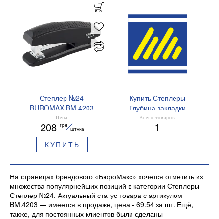
Степлер №24
Купить Степлеры
BUROMAX BM.4203
Глубина закладки
бумаги,мм 60
Цена
Всего товаров
208
1
грн
штука
КУПИТЬ
На страницах брендового «БюроМакс» хочется отметить из
множества популярнейших позиций в категории Степлеры —
Степлер №24. Актуальный статус товара с артикулом
BM.4203 — имеется в продаже, цена - 69.54 за шт. Ещё,
также, для постоянных клиентов были сделаны