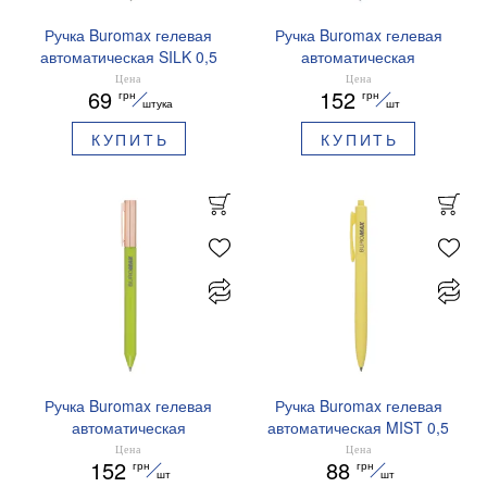
Ручка Buromax гелевая
Ручка Buromax гелевая
автоматическая SILK 0,5
автоматическая
мм синие чернила
PRESTIGE SILVER 0,5 мм
Цена
Цена
69
152
грн
грн
BM.83100
синие чернила BM.83102
штука
шт
КУПИТЬ
КУПИТЬ
Ручка Buromax гелевая
Ручка Buromax гелевая
автоматическая
автоматическая MIST 0,5
PRESTIGE GOLD 0,5 мм
мм синие чернила
Цена
Цена
152
88
грн
грн
синие чернила BM.83101
BM.83103
шт
шт