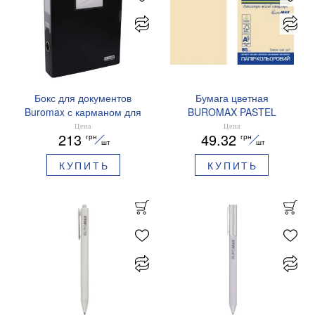
Бокс для документов
Бумага цветная
Buromax с карманом для
BUROMAX PASTEL
именных карточек на
EUROMAX 20 арк А4 80 г/
Цена
Цена
213
49.32
грн
грн
липучке 55мм синий
мс BM.2721220E-08
шт
шт
BM.3203-02
КУПИТЬ
КУПИТЬ