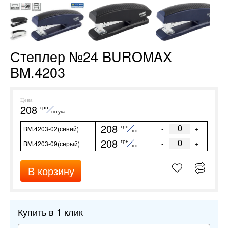
Степлер №24 BUROMAX
BM.4203
Цена
208
грн
штука
208
грн
-
+
BM.4203-02(синий)
шт
208
грн
-
+
BM.4203-09(серый)
шт
В корзину
Купить в 1 клик