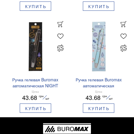
КУПИТЬ
КУПИТЬ
Ручка гелевая Buromax
Ручка гелевая Buromax
автоматическая NIGHT
автоматическая
SKY ZODIAC 0.5 мм
ARABESKI 0.5 мм
Цена
Цена
43.68
43.68
грн
грн
ароматизированный грипп
ароматизированный грипп
шт
шт
синие чернила BM.8379-
синие чернила в блистере
КУПИТЬ
КУПИТЬ
01
BM.8379-02