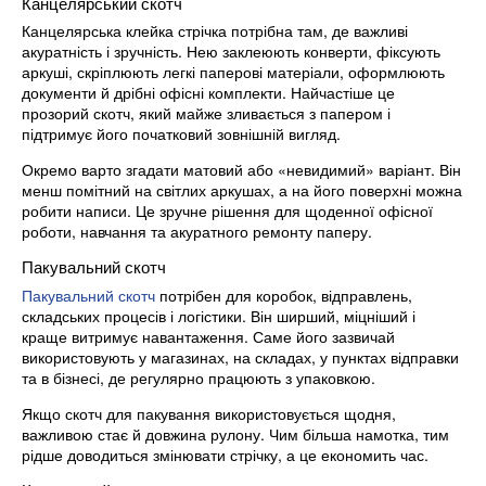
Канцелярський скотч
Канцелярська клейка стрічка потрібна там, де важливі
акуратність і зручність. Нею заклеюють конверти, фіксують
аркуші, скріплюють легкі паперові матеріали, оформлюють
документи й дрібні офісні комплекти. Найчастіше це
прозорий скотч, який майже зливається з папером і
підтримує його початковий зовнішній вигляд.
Окремо варто згадати матовий або «невидимий» варіант. Він
менш помітний на світлих аркушах, а на його поверхні можна
робити написи. Це зручне рішення для щоденної офісної
роботи, навчання та акуратного ремонту паперу.
Пакувальний скотч
Пакувальний скотч
потрібен для коробок, відправлень,
складських процесів і логістики. Він ширший, міцніший і
краще витримує навантаження. Саме його зазвичай
використовують у магазинах, на складах, у пунктах відправки
та в бізнесі, де регулярно працюють з упаковкою.
Якщо скотч для пакування використовується щодня,
важливою стає й довжина рулону. Чим більша намотка, тим
рідше доводиться змінювати стрічку, а це економить час.