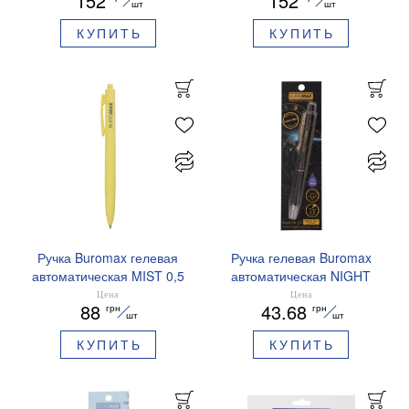
152
152
синие чернила BM.83102
синие чернила BM.83101
шт
шт
КУПИТЬ
КУПИТЬ
Ручка Buromax гелевая
Ручка гелевая Buromax
автоматическая MIST 0,5
автоматическая NIGHT
мм синие чернила
SKY ZODIAC 0.5 мм
Цена
Цена
88
43.68
грн
грн
BM.83103
ароматизированный грипп
шт
шт
синие чернила BM.8379-
КУПИТЬ
КУПИТЬ
01