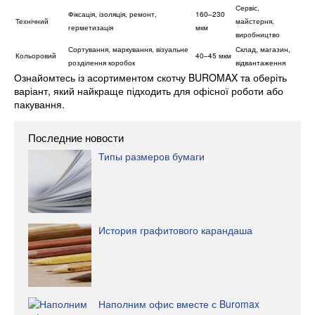
Сервіс,
Фіксація, ізоляція, ремонт,
160–230
Технічний
майстерня,
герметизація
мкм
виробництво
Сортування, маркування, візуальне
Склад, магазин,
Кольоровий
40–45 мкм
розділення коробок
відвантаження
Ознайомтесь із асортиментом скотчу BUROMAX та оберіть
варіант, який найкраще підходить для офісної роботи або
пакування.
Последние новости
Типы размеров бумаги
История графитового карандаша
Наполним офис вместе с Buromax