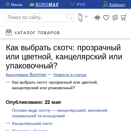
Меню
BURO
MAX
Кабинет
РУС
КАТАЛОГ ТОВАРОВ
Как выбрать скотч: прозрачный
или цветной, канцелярский или
упаковочный?
Канцтовари Buromax
Новости и статьи
Как выбрать скотч: прозрачный или цветной,
канцелярский или упаковочный?
Опубликовано: 22 мая
Основні види скотчу — канцелярський, малярний,
пакувальний та кольоровий
Канцелярський скотч
Пакувальний скотч