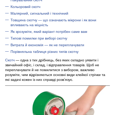
Кольоровий скотч
Малярний, сигнальний і технічний
Товщина скотчу — що означають мікрони і як вони
впливають на міцність
Як зрозуміти, який варіант потрібен саме вам
Типові помилки при виборі скотчу
Витрата й економія — як не переплачувати
Порівняльна таблиця різних типів скотчу
Скотч
— одна з тих дрібниць, без яких складно уявити і
звичайний офіс, і склад, і відправлення товарів. Щоб не
переплачувати й не помилитися з вибором, важливо
розуміти, чим відрізняються основні види клейкої стрічки та
які задачі кожен із них справді розв’язує.