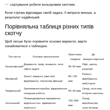
сортування робити кольоровим скотчем.
Коли стрічка відповідає своїй задачі, її витрата менша, а
результат надійніший.
Порівняльна таблиця різних типів
скотчу
Щоб легше було порівняти основні варіанти, варто
ознайомитися з таблицею.
Орієнтовна
Де
Тип скотчу
Основне призначення
товщина
використовується
Документи, папір, конверти, легкі
Офіс, школа,
Канцелярський
35–50 мкм
офісні задачі
рецепція
Ремонт,
Захист поверхні, рівні лінії
90–120
Малярний
фарбування,
фарбування, тимчасова фіксація
мкм
майстерня
Заклеювання коробок, відправлення,
Склад, логістика,
Пакувальний
40–45 мкм
складська робота
інтернет-магазин
Попереджувальне маркування,
Склад,
150–350
Сигнальний
виділення зон, підвищення
виробництво,
мкм
помітності
зони безпеки