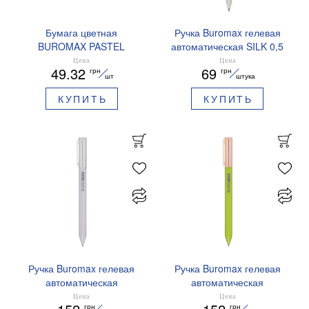
Бумага цветная
Ручка Buromax гелевая
BUROMAX PASTEL
автоматическая SILK 0,5
EUROMAX 20 арк А4 80 г/
мм синие чернила
Цена
Цена
49.32
69
грн
грн
мс BM.2721220E-08
BM.83100
шт
штука
КУПИТЬ
КУПИТЬ
Ручка Buromax гелевая
Ручка Buromax гелевая
автоматическая
автоматическая
PRESTIGE SILVER 0,5 мм
PRESTIGE GOLD 0,5 мм
Цена
Цена
грн
грн