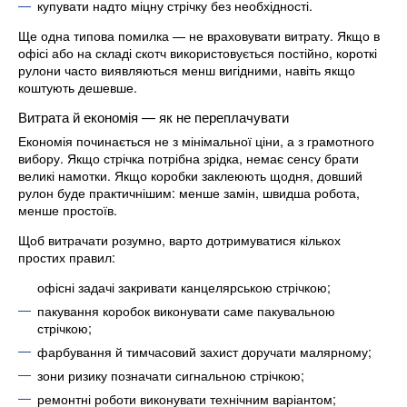
купувати надто міцну стрічку без необхідності.
Ще одна типова помилка — не враховувати витрату. Якщо в
офісі або на складі скотч використовується постійно, короткі
рулони часто виявляються менш вигідними, навіть якщо
коштують дешевше.
Витрата й економія — як не переплачувати
Економія починається не з мінімальної ціни, а з грамотного
вибору. Якщо стрічка потрібна зрідка, немає сенсу брати
великі намотки. Якщо коробки заклеюють щодня, довший
рулон буде практичнішим: менше замін, швидша робота,
менше простоїв.
Щоб витрачати розумно, варто дотримуватися кількох
простих правил:
офісні задачі закривати канцелярською стрічкою;
пакування коробок виконувати саме пакувальною
стрічкою;
фарбування й тимчасовий захист доручати малярному;
зони ризику позначати сигнальною стрічкою;
ремонтні роботи виконувати технічним варіантом;