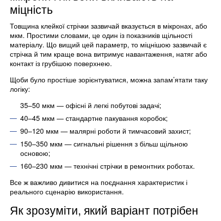
міцність
Товщина клейкої стрічки зазвичай вказується в мікронах, або
мкм. Простими словами, це один із показників щільності
матеріалу. Що вищий цей параметр, то міцнішою зазвичай є
стрічка й тим краще вона витримує навантаження, натяг або
контакт із грубішою поверхнею.
Щоби було простіше зорієнтуватися, можна запам’ятати таку
логіку:
35–50 мкм — офісні й легкі побутові задачі;
40–45 мкм — стандартне пакування коробок;
90–120 мкм — малярні роботи й тимчасовий захист;
150–350 мкм — сигнальні рішення з більш щільною
основою;
160–230 мкм — технічні стрічки в ремонтних роботах.
Все ж важливо дивитися на поєднання характеристик і
реального сценарію використання.
Як зрозуміти, який варіант потрібен