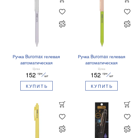
Ручка Buromax гелевая
Ручка Buromax гелевая
автоматическая
автоматическая
PRESTIGE SILVER 0,5 мм
PRESTIGE GOLD 0,5 мм
Цена
Цена
152
152
грн
грн
синие чернила BM.83102
синие чернила BM.83101
шт
шт
КУПИТЬ
КУПИТЬ