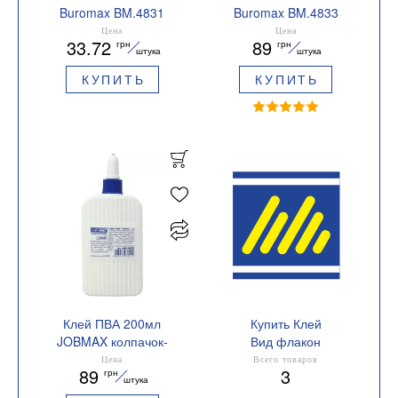
Buromax BM.4831
Buromax BM.4833
белый
Цена
Цена
33.72
89
грн
грн
штука
штука
КУПИТЬ
КУПИТЬ
Клей ПВА 200мл
Купить Клей
JOBMAX колпачок-
Вид флакон
дозатор Buromax
Цена
Всего товаров
89
3
грн
BM.4853
штука