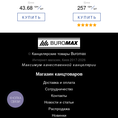
ARABESKI 0.5 мм
12 шт 30 мм BM.0048
Цена
Цена
43.68
257
грн
грн
ароматизированный грипп
шт
шт
синие чернила в блистере
КУПИТЬ
КУПИТЬ
BM.8379-02
©
Канцелярские товары Buromax
Интернет-магазин, Киев 2017-2026
Максимум качественной канцелярии
Магазин канцтоваров
Доставка и оплата
Сотрудничество
Контакты
КНОПКА
Новости и статьи
СВЯЗИ
Распродажа
Новинки