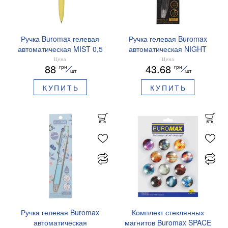
Ручка Buromax гелевая
Ручка гелевая Buromax
автоматическая MIST 0,5
автоматическая NIGHT
мм синие чернила
SKY ZODIAC 0.5 мм
Цена
Цена
88
43.68
грн
грн
BM.83103
ароматизированный грипп
шт
шт
синие чернила BM.8379-
КУПИТЬ
КУПИТЬ
01
Ручка гелевая Buromax
Комплект стеклянных
автоматическая
магнитов Buromax SPACE