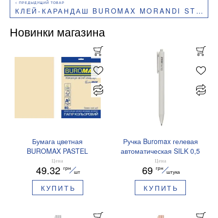
КЛЕЙ-КАРАНДАШ BUROMAX MORANDI STYLE 6Г PVP BM.4922
Новинки магазина
Бумага цветная
Ручка Buromax гелевая
BUROMAX PASTEL
автоматическая SILK 0,5
EUROMAX 20 арк А4 80 г/
мм синие чернила
Цена
Цена
49.32
69
грн
грн
мс BM.2721220E-08
BM.83100
шт
штука
КУПИТЬ
КУПИТЬ