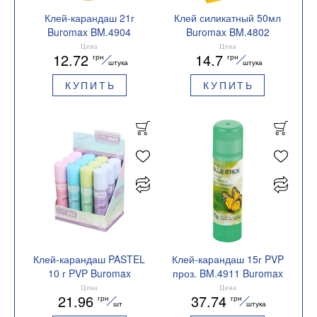
Клей-карандаш 21г
Клей силикатный 50мл
Buromax BM.4904
Buromax BM.4802
Цена
Цена
12.72
14.7
грн
грн
штука
штука
КУПИТЬ
КУПИТЬ
Клей-карандаш PASTEL
Клей-карандаш 15г PVP
10 г PVP Buromax
проз. BM.4911 Buromax
BM.4921
Цена
Цена
21.96
37.74
грн
грн
шт
штука