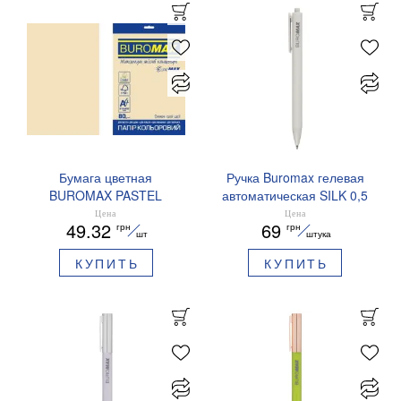
Бумага цветная
Ручка Buromax гелевая
BUROMAX PASTEL
автоматическая SILK 0,5
EUROMAX 20 арк А4 80 г/
мм синие чернила
Цена
Цена
49.32
69
грн
грн
мс BM.2721220E-08
BM.83100
шт
штука
КУПИТЬ
КУПИТЬ