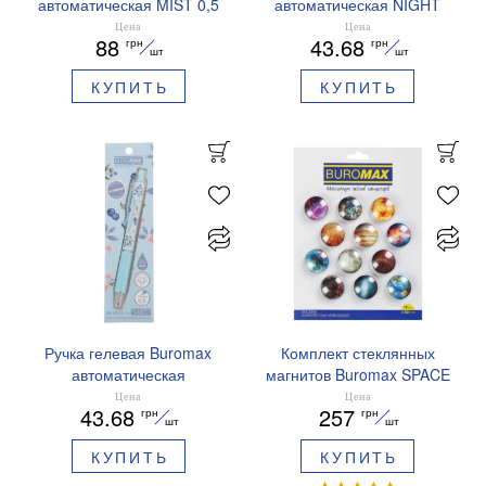
автоматическая MIST 0,5
автоматическая NIGHT
мм синие чернила
SKY ZODIAC 0.5 мм
Цена
Цена
88
43.68
грн
грн
BM.83103
ароматизированный грипп
шт
шт
синие чернила BM.8379-
КУПИТЬ
КУПИТЬ
01
Ручка гелевая Buromax
Комплект стеклянных
автоматическая
магнитов Buromax SPACE
ARABESKI 0.5 мм
12 шт 30 мм BM.0048
Цена
Цена
43.68
257
грн
грн
ароматизированный грипп
шт
шт
синие чернила в блистере
КУПИТЬ
КУПИТЬ
BM.8379-02