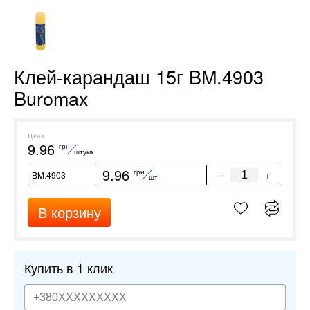
Клей-карандаш 15г BM.4903
Buromax
Цена
9.96
грн
штука
9.96
грн
-
+
BM.4903
шт
В корзину
Купить в 1 клик