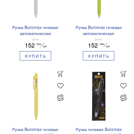
Ручка Buromax гелевая
Ручка Buromax гелевая
автоматическая
автоматическая
PRESTIGE SILVER 0,5 мм
PRESTIGE GOLD 0,5 мм
Цена
Цена
152
152
грн
грн
синие чернила BM.83102
синие чернила BM.83101
шт
шт
КУПИТЬ
КУПИТЬ
Ручка Buromax гелевая
Ручка гелевая Buromax