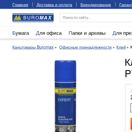
Главная
Доставка и оплата
Брендирование
Гарант
BURO
MAX
Бумага
Для офиса
Папки и архивы
Для пр
Канцтовары Buromax
Офисные принадлежности
Клей
К
P