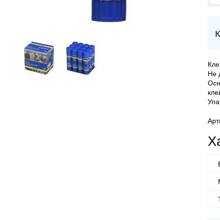
К
Кле
Не 
Осн
кле
Упа
Арт
Х