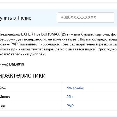
упить в 1 клик
й-карандаш EXPERT от BUROMAX (25 г) – для бумаги, картона, фот
деформирует поверхности, не изменяет цвет. Колпачок предотвра
ова – PVP (поливинилпирролидон), без растворителей и резкого з
йкость при низкой температуре, легко смывается водой. Срок годнос
ковка: картонный дисплей.
икул:
BM.4919
арактеристики
Вид
карандаш
Масса
25 г
Тип
PVP