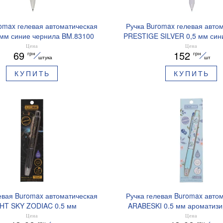
omax гелевая автоматическая
Ручка Buromax гелевая авто
 мм синие чернила BM.83100
PRESTIGE SILVER 0,5 мм син
BM.83102
Цена
Цена
69
152
грн
грн
штука
шт
КУПИТЬ
КУПИТЬ
евая Buromax автоматическая
Ручка гелевая Buromax авто
HT SKY ZODIAC 0.5 мм
ARABESKI 0.5 мм ароматиз
рованный грипп синие чернила
грипп синие чернила в блисте
Цена
Цена
грн
грн