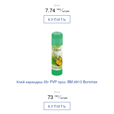
Цена
7.74
грн
штука
КУПИТЬ
Клей-карандаш 35г PVP проз. BM.4913 Buromax
Цена
73
грн
штука
КУПИТЬ