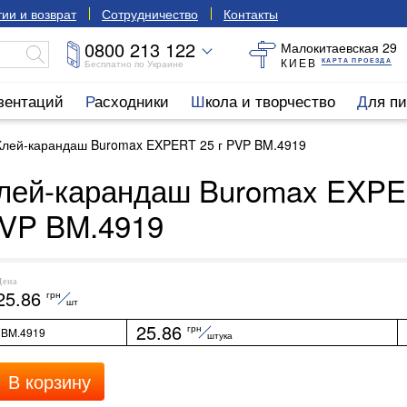
ии и возврат
Сотрудничество
Контакты
0800 213 122
Малокитаевская 29
КИЕВ
КАРТА ПРОЕЗДА
Бесплатно по Украине
езентаций
Расходники
Школа и творчество
Для п
Клей-карандаш Buromax EXPERT 25 г PVP BM.4919
лей-карандаш Buromax EXPE
VP BM.4919
Цена
25.86
грн
шт
25.86
грн
BM.4919
штука
В корзину