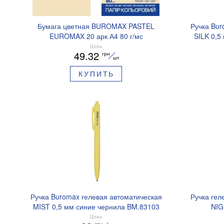
Бумага цветная BUROMAX PASTEL
Ручка Bur
EUROMAX 20 арк А4 80 г/мс
SILK 0,5
BM.2721220E-08
Цена
49.32
грн
шт
КУПИТЬ
Ручка Buromax гелевая автоматическая
Ручка гел
MIST 0,5 мм синие чернила BM.83103
NIG
ароматизи
Цена
грн