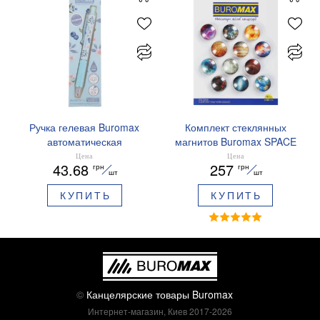
Ручка гелевая Buromax
Комплект стеклянных
автоматическая
магнитов Buromax SPACE
ARABESKI 0.5 мм
12 шт 30 мм BM.0048
Цена
Цена
43.68
257
грн
грн
ароматизированный грипп
шт
шт
синие чернила в блистере
КУПИТЬ
КУПИТЬ
BM.8379-02
©
Канцелярские товары Buromax
Интернет-магазин, Киев 2017-2026