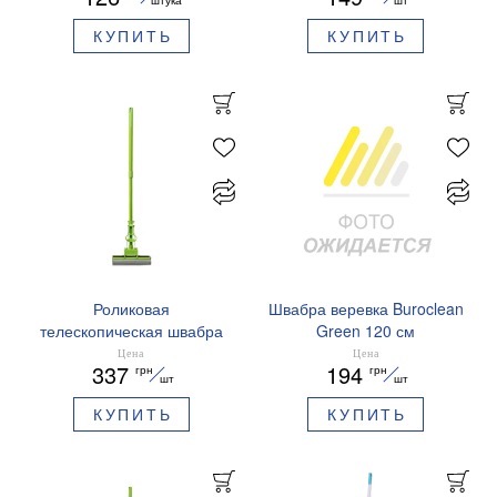
КУПИТЬ
КУПИТЬ
Роликовая
Швабра веревка Buroclean
телескопическая швабра
Green 120 см
Buroclean Green 110 см
микрофибровая насадка
Цена
Цена
337
194
грн
грн
PVA насадка 27 см
130 г 10300119
шт
шт
10300120
КУПИТЬ
КУПИТЬ