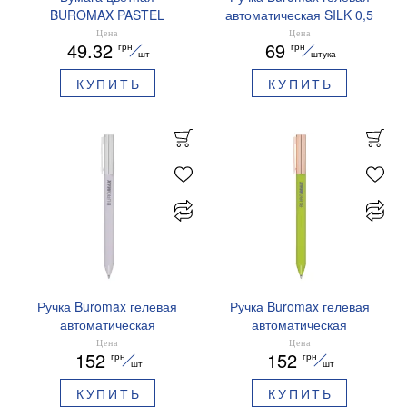
BUROMAX PASTEL
автоматическая SILK 0,5
EUROMAX 20 арк А4 80 г/
мм синие чернила
Цена
Цена
49.32
69
грн
грн
мс BM.2721220E-08
BM.83100
шт
штука
КУПИТЬ
КУПИТЬ
Ручка Buromax гелевая
Ручка Buromax гелевая
автоматическая
автоматическая
PRESTIGE SILVER 0,5 мм
PRESTIGE GOLD 0,5 мм
Цена
Цена
152
152
грн
грн
синие чернила BM.83102
синие чернила BM.83101
шт
шт
КУПИТЬ
КУПИТЬ