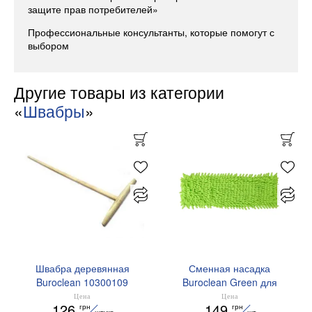
защите прав потребителей»
Профессиональные консультанты, которые помогут с
выбором
Другие товары из категории
«
Швабры
»
Швабра деревянная
Сменная насадка
Buroclean 10300109
Buroclean Green для
швабры шинил 44x13 см
Цена
Цена
126
149
грн
грн
75 г 10300202
штука
шт