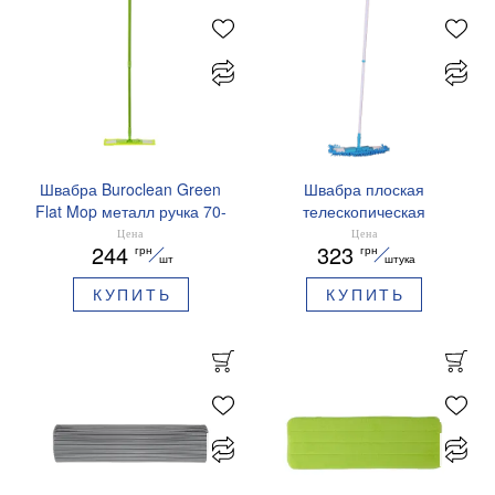
Швабра Buroclean Green
Швабра плоская
Flat Mop металл ручка 70-
телескопическая
120 см 41x13 см
Buroclean 10300107
Цена
Цена
244
323
грн
грн
10300117
шт
штука
КУПИТЬ
КУПИТЬ