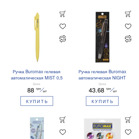
Ручка Buromax гелевая
Ручка гелевая Buromax
автоматическая MIST 0,5
автоматическая NIGHT
мм синие чернила
SKY ZODIAC 0.5 мм
Цена
Цена
88
43.68
грн
грн
BM.83103
ароматизированный грипп
шт
шт
синие чернила BM.8379-
КУПИТЬ
КУПИТЬ
01