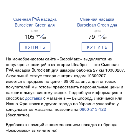
Сменная PVA насадка
Сменная насадка
Buroclean Green для
Buroclean Green для
роликовой швабры 27 см
швабры на липучки
Цена
Цена
105
79
грн
грн
10300208
микрофибра 44x13 см
шт
шт
10300200
КУПИТЬ
КУПИТЬ
На монобрендовом сайте «БюроМакс» выделяется из
популярных позиций в категории Швабры — это Сменная
PVA насадка Buroclean для швабры бабочка 27 см 10300207.
Актуальный статус товара с штрих-кодом 10300207 —
имеется в продаже по цене - 89.00 за шт, а для оптовых
покупателей мы готовы предоставить персональные цены и
накопительную систему скидок. Подробную информацию о
способах
доставки
c магазин в — Вышгород, Лисичанск или
Ивано-Франковск и другие города по Украине узнавайте у
консультантов магазина, позвонив на
0800-213-122
(бесплатно).
Вдобавок к позиций с наименованием насадка от бренда
«Бюромакс» взгляните на: