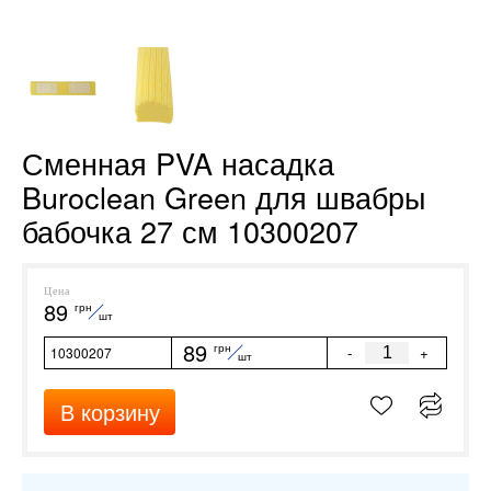
Сменная PVA насадка
Buroclean Green для швабры
бабочка 27 см 10300207
Цена
89
грн
шт
89
грн
-
+
10300207
шт
В корзину