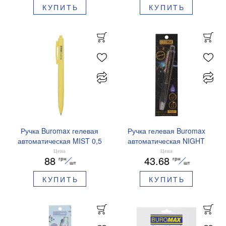
КУПИТЬ
КУПИТЬ
Ручка Buromax гелевая
Ручка гелевая Buromax
автоматическая MIST 0,5
автоматическая NIGHT
мм синие чернила
SKY ZODIAC 0.5 мм
Цена
Цена
88
43.68
грн
грн
BM.83103
ароматизированный грипп
шт
шт
синие чернила BM.8379-
КУПИТЬ
КУПИТЬ
01