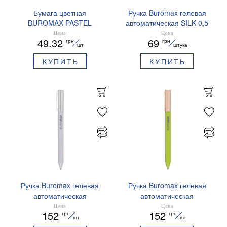
Бумага цветная
Ручка Buromax гелевая
BUROMAX PASTEL
автоматическая SILK 0,5
EUROMAX 20 арк А4 80 г/
мм синие чернила
Цена
Цена
49.32
69
грн
грн
мс BM.2721220E-08
BM.83100
шт
штука
КУПИТЬ
КУПИТЬ
Ручка Buromax гелевая
Ручка Buromax гелевая
автоматическая
автоматическая
PRESTIGE SILVER 0,5 мм
PRESTIGE GOLD 0,5 мм
Цена
Цена
152
152
грн
грн
синие чернила BM.83102
синие чернила BM.83101
шт
шт