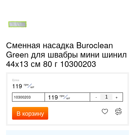
Сменная насадка Buroclean
Green для швабры мини шинил
44x13 см 80 г 10300203
Цена
119
грн
шт
119
грн
-
+
10300203
шт
В корзину