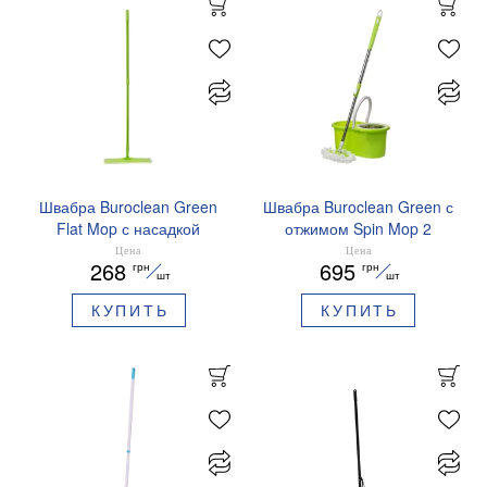
Швабра Buroclean Green
Швабра Buroclean Green с
Flat Mop с насадкой
отжимом Spin Mop 2
микрофибра на липучке
сменные насадки
Цена
Цена
268
695
грн
грн
70-120 см 44x13 см
10300115
шт
шт
10300116
КУПИТЬ
КУПИТЬ