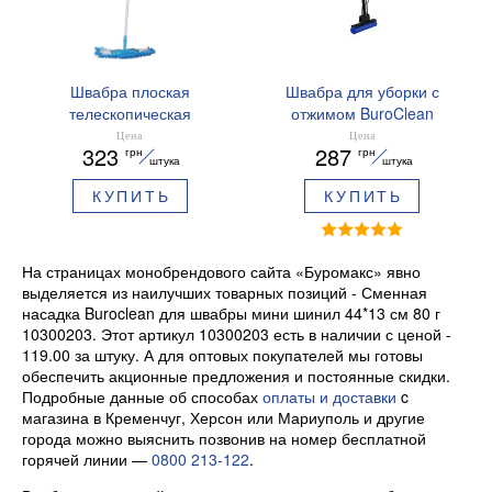
Швабра плоская
Швабра для уборки с
телескопическая
отжимом BuroClean
Buroclean 10300107
10300102
Цена
Цена
323
287
грн
грн
штука
штука
КУПИТЬ
КУПИТЬ
На страницах монобрендового сайта «Буромакс» явно
выделяется из наилучших товарных позиций - Сменная
насадка Buroclean для швабры мини шинил 44*13 см 80 г
10300203. Этот артикул 10300203 есть в наличии с ценой -
119.00 за штуку. А для оптовых покупателей мы готовы
обеспечить акционные предложения и постоянные скидки.
Подробные данные об способах
оплаты и доставки
c
магазина в Кременчуг, Херсон или Мариуполь и другие
города можно выяснить позвонив на номер бесплатной
горячей линии —
0800 213-122
.