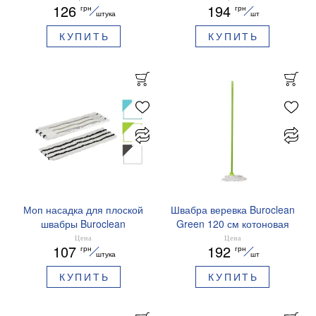
126
194
грн
грн
130 г 10300119
штука
шт
КУПИТЬ
КУПИТЬ
Моп насадка для плоской
Швабра веревка Buroclean
швабры Buroclean
Green 120 см котоновая
10300105 ассорти
насадка 200 г 10300118
Цена
Цена
107
192
грн
грн
штука
шт
КУПИТЬ
КУПИТЬ