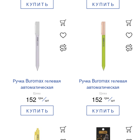
КУПИТЬ
КУПИТЬ
Ручка Buromax гелевая
Ручка Buromax гелевая
автоматическая
автоматическая
PRESTIGE SILVER 0,5 мм
PRESTIGE GOLD 0,5 мм
Цена
Цена
152
152
грн
грн
синие чернила BM.83102
синие чернила BM.83101
шт
шт
КУПИТЬ
КУПИТЬ