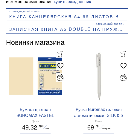
искомое наименование
купить ежедневник
КНИГА КАНЦЕЛЯРСКАЯ А4 96 ЛИСТОВ BUROMAX BM.2430
ЗАПИСНАЯ КНИГА А5 DOUBLE НА ПРУЖИНЕ 96Л., КЛЕТКА ТВЕРДЫЙ ЛАМИНИР.ПЕРЕПЛЕТ BUROMAX BM.24571101
Новинки магазина
Бумага цветная
Ручка Buromax гелевая
BUROMAX PASTEL
автоматическая SILK 0,5
EUROMAX 20 арк А4 80 г/
мм синие чернила
Цена
Цена
49.32
69
грн
грн
мс BM.2721220E-08
BM.83100
шт
штука