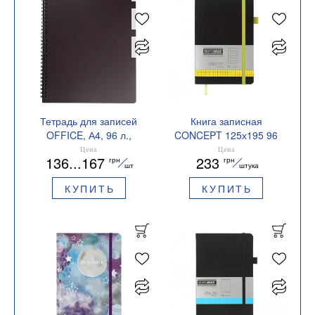
Тетрадь для записей
Книга записная
OFFICE, А4, 96 л.,
CONCEPT 125х195 96
клетка, пластиковая
листов клетка
Цена
Цена
136...167
233
грн
грн
обложка, BUROMAX
BUROMAX BM.291162
шт
штука
BM.24451150
КУПИТЬ
КУПИТЬ