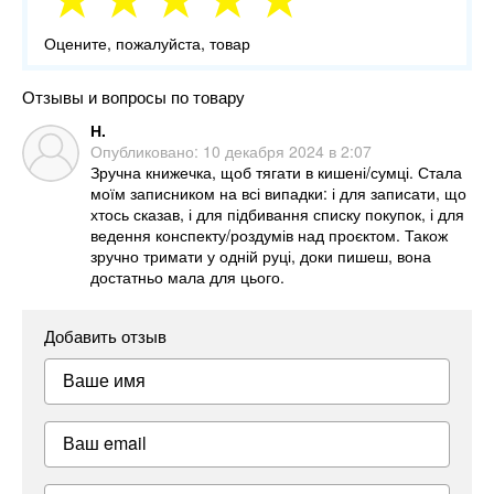
Оцените, пожалуйста, товар
Отзывы и вопросы по товару
Н.
Опубликовано:
10 декабря 2024 в 2:07
Зручна книжечка, щоб тягати в кишені/сумці. Стала
моїм записником на всі випадки: і для записати, що
хтось сказав, і для підбивання списку покупок, і для
ведення конспекту/роздумів над проєктом. Також
зручно тримати у одній руці, доки пишеш, вона
достатньо мала для цього.
Добавить отзыв
Ваше имя
Ваш email