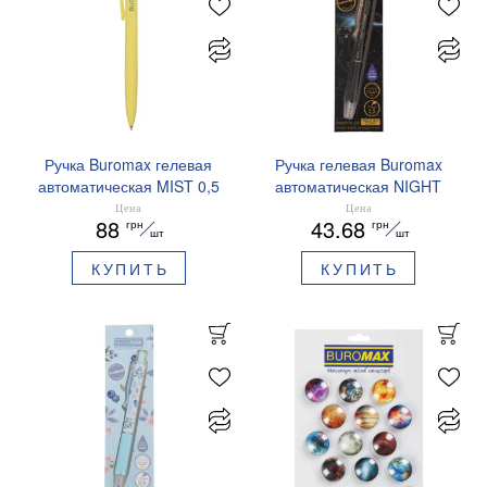
Ручка Buromax гелевая
Ручка гелевая Buromax
автоматическая MIST 0,5
автоматическая NIGHT
мм синие чернила
SKY ZODIAC 0.5 мм
Цена
Цена
88
43.68
грн
грн
BM.83103
ароматизированный грипп
шт
шт
синие чернила BM.8379-
КУПИТЬ
КУПИТЬ
01