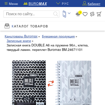
Меню
BURO
MAX
Кабинет
РУС
1
КАТАЛОГ ТОВАРОВ
Канцтовары Buromax
Бумажная продукция
Записные книги
Записная книга DOUBLE А6 на пружине 96л., клетка,
твердый ламин. переплет Buromax BM.24671101