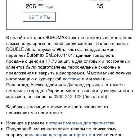
206
35
грн
штука
КУПИТЬ
В онлайн каталоге BUROMAX хочется отметить из множества
самых популярных позиций среди схожих - Записная книга
DOUBLE А6 на пружине 96л., клетка, твердый ламин.
переплет Buromax BM.24671101. Данный товар есть
продаже с ценой в 17.73 за шт, а для оптовых и постоянных
клиентов были подготовлены персональные скидочные
предложения и закрытые распродажи. Максимально полную
информацию о курьерской
доставке
c магазин в —
Павлоград, Александрия или Днепродзержинск, а также в
остальные города в Украине можно выяснить у консультантов
магазина, позвонив на
0800-213-122
(бесплатно).
Вдобавок к позициям с именем книга записная от
производителя посмотрите:
Новинки в разделе
интернет магазин для творчества
Популярнейшие канцелярские товары по поисковому
запросу
офисная канцелярия интернет магазин
и самое