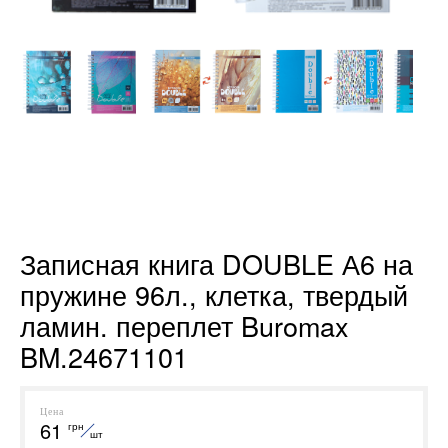
Записная книга DOUBLE А6 на
пружине 96л., клетка, твердый
ламин. переплет Buromax
BM.24671101
Цена
61
грн
шт