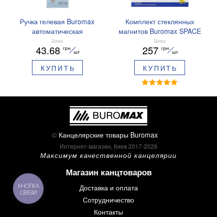
Ручка гелевая Buromax
Комплект стеклянных
автоматическая
магнитов Buromax SPACE
ARABESKI 0.5 мм
12 шт 30 мм BM.0048
Цена
Цена
43.68
257
грн
грн
ароматизированный грипп
шт
шт
синие чернила в блистере
КУПИТЬ
КУПИТЬ
BM.8379-02
©
Канцелярские товары Buromax
Интернет-магазин, Киев 2017-2026
Максимум качественной канцелярии
Магазин канцтоваров
Доставка и оплата
КНОПКА
СВЯЗИ
Сотрудничество
Контакты