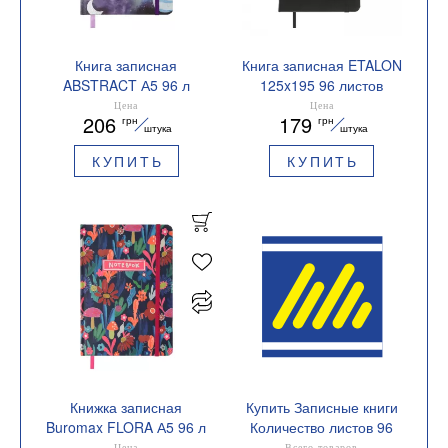
Книга записная
Книга записная ETALON
ABSTRACT А5 96 л
125x195 96 листов
клетка офсет крем
точка BUROMAX
Цена
Цена
206
179
грн
грн
BM.255115
BM.291360
штука
штука
КУПИТЬ
КУПИТЬ
Книжка записная
Купить Записные книги
Buromax FLORA А5 96 л
Количество листов 96
клетка BM.255118-10
Цена
Всего товаров