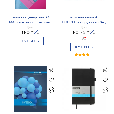
Книга канцелярская А4
Записная книга А5
144 л клетка оф. (тв. лам.
DOUBLE на пружине 96л.,
обл) Buromax
клетка твердый
Цена
Цена
180
80.75
грн
грн
BM.24419102
ламинир.переплет
шт
шт
Buromax BM.24571101
95
КУПИТЬ
КУПИТЬ