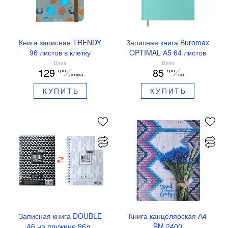
Книга записная TRENDY
Записная книга Buromax
96 листов в клетку
OPTIMAL А5 64 листов
136х207 мм BUROMAX
клетка BM.25514101
Цена
Цена
129
85
грн
грн
BM.255111
штука
шт
КУПИТЬ
КУПИТЬ
Записная книга DOUBLE
Книга канцелярская А4
А6 на пружине 96л.,
BM.2400