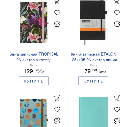
Книга записная TROPICAL
Книга записная ETALON
96 листов в клетку
125x195 96 листов линия
136х207 мм BUROMAX
BUROMAX BM.291260
Цена
Цена
129
179
грн
грн
BM.255112
шт
штука
КУПИТЬ
КУПИТЬ