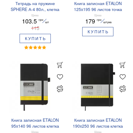
Тетрадь на пружине
Книга записная ETALON
SPHERE А-4 80л., клетка
125x195 96 листов точка
картонная обложка
BUROMAX BM.291360
Цена
Цена
103.5
179
грн
грн
Buromax BM.24452101
шт
штука
115
КУПИТЬ
КУПИТЬ
Книга записная ETALON
Книга записная ETALON
95x140 96 листов клетка
190x250 96 листов клетка
BUROMAX BM.296160
BUROMAX BM.292160
Цена
Цена