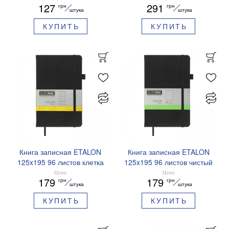
127
291
грн
грн
штука
штука
КУПИТЬ
КУПИТЬ
Книга записная ETALON
Книга записная ETALON
125x195 96 листов клетка
125x195 96 листов чистый
BUROMAX BM.291160
блок BUROMAX
Цена
Цена
179
179
грн
грн
BM.291060
штука
штука
КУПИТЬ
КУПИТЬ