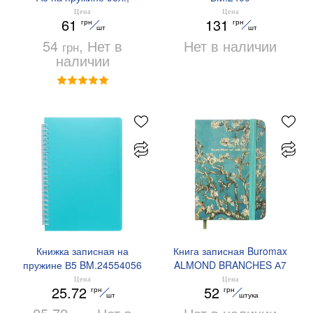
клетка, твердый ламин.
Цена
Цена
61
131
грн
грн
переплет Buromax
шт
шт
BM.24671101
54
, Нет в
Нет в наличии
грн
наличии
Книжка записная на
Книга записная Buromax
пружине В5 BM.24554056
ALMOND BRANCHES А7
80 л клетка BM.257101-06
Цена
Цена
25.72
52
грн
грн
шт
штука