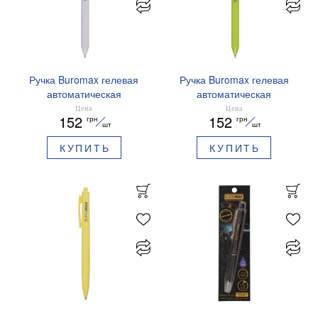
Ручка Buromax гелевая
Ручка Buromax гелевая
автоматическая
автоматическая
PRESTIGE SILVER 0,5 мм
PRESTIGE GOLD 0,5 мм
Цена
Цена
152
152
грн
грн
синие чернила BM.83102
синие чернила BM.83101
шт
шт
КУПИТЬ
КУПИТЬ