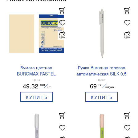
Бумага цветная
Ручка Buromax гелевая
BUROMAX PASTEL
автоматическая SILK 0,5
EUROMAX 20 арк А4 80 г/
мм синие чернила
Цена
Цена
49.32
69
грн
грн
мс BM.2721220E-08
BM.83100
шт
штука
КУПИТЬ
КУПИТЬ