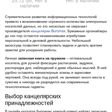
25.72
, Нет в
Нет в наличии
грн
наличии
Стремительное развитие информационных технологий
привело к возникновению огромного количества электронных
носителей данных, но это нисколько не омрачает
производителя
канцелярии Buromax
. Бумажные органайзеры
до сих пор остаются незаменимыми атрибутами
персональной и деловой деятельности. Небольшой
аксессуар позволяет планировать задачи и делать краткие
заметки для ускорения работы.
Личная
записная книга на пружине
– оптимальный
носитель для ручной фиксации расписания, задумок,
распорядка дня, наблюдений и даже обычных мыслей. В ней
удобно оставлять миниатюрные эскизы и зарисовки
чертежей. Она всегда под рукой, не занимает много места в
сумочке и никогда не разрядится как современные
технологичные гаджеты.
Выбор канцелярских
принадлежностей
В онлайн каталоге Буромакс каждый клиент найдет записную