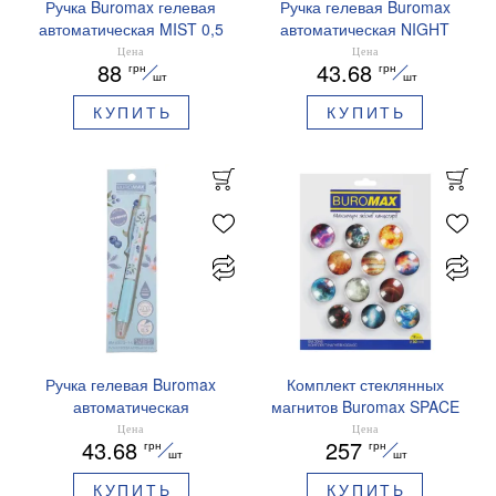
Ручка Buromax гелевая
Ручка гелевая Buromax
автоматическая MIST 0,5
автоматическая NIGHT
мм синие чернила
SKY ZODIAC 0.5 мм
Цена
Цена
88
43.68
грн
грн
BM.83103
ароматизированный грипп
шт
шт
синие чернила BM.8379-
КУПИТЬ
КУПИТЬ
01
Ручка гелевая Buromax
Комплект стеклянных
автоматическая
магнитов Buromax SPACE
ARABESKI 0.5 мм
12 шт 30 мм BM.0048
Цена
Цена
43.68
257
грн
грн
ароматизированный грипп
шт
шт
синие чернила в блистере
КУПИТЬ
КУПИТЬ
BM.8379-02