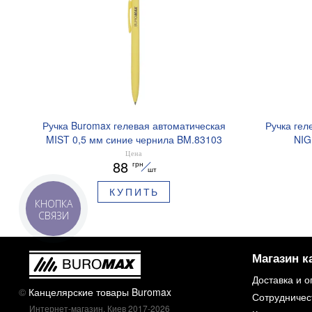
Ручка Buromax гелевая автоматическая
Ручка гел
MIST 0,5 мм синие чернила BM.83103
NIG
ароматизи
Цена
88
грн
шт
КУПИТЬ
КНОПКА
СВЯЗИ
Магазин к
Доставка и о
©
Канцелярские товары Buromax
Сотрудничес
Интернет-магазин, Киев 2017-2026