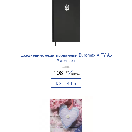
Ежедневник недатированный Buromax AIRY A5
BM.20731
Цена
108
грн
штука
КУПИТЬ