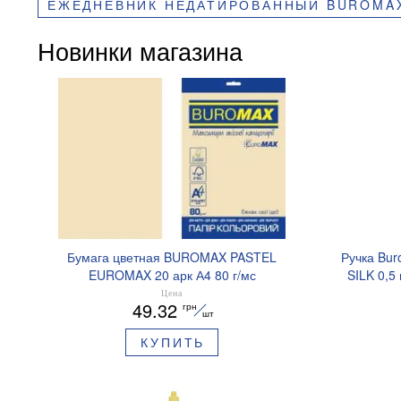
ЕЖЕДНЕВНИК НЕДАТИРОВАННЫЙ BUROMAX
Новинки магазина
Бумага цветная BUROMAX PASTEL
Ручка Bur
EUROMAX 20 арк А4 80 г/мс
SILK 0,5
BM.2721220E-08
Цена
49.32
грн
шт
КУПИТЬ