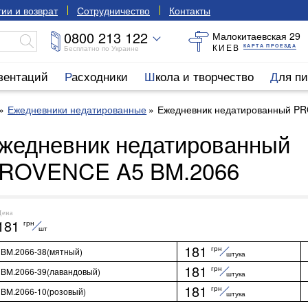
ии и возврат
Сотрудничество
Контакты
0800 213 122
Малокитаевская 29
КИЕВ
КАРТА ПРОЕЗДА
Бесплатно по Украине
езентаций
Расходники
Школа и творчество
Для п
Ежедневники недатированные
Ежедневник недатированный P
жедневник недатированный
ROVENCE A5 BM.2066
Цена
181
грн
шт
181
грн
BM.2066-38(мятный)
штука
181
грн
BM.2066-39(лавандовый)
штука
181
грн
BM.2066-10(розовый)
штука