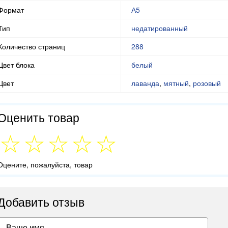
Формат
А5
Тип
недатированный
Количество страниц
288
Цвет блока
белый
Цвет
лаванда
,
мятный
,
розовый
Оценить товар
Оцените, пожалуйста, товар
Добавить отзыв
Ваше имя