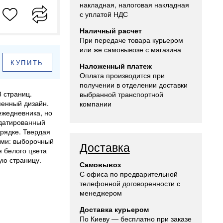
накладная, налоговая накладная
с уплатой НДС
Наличный расчет
При передаче товара курьером
или же самовывозе с магазина
КУПИТЬ
Наложенный платеж
Оплата производится при
получении в отделении доставки
 страниц.
выбранной транспортной
менный дизайн.
компании
жедневника, но
едатированный
орядке. Твердая
ами: выборочный
Доставка
я белого цвета
ую страницу.
Самовывоз
С офиса по предварительной
телефонной договоренности с
менеджером
Доставка курьером
По Киеву — бесплатно при заказе