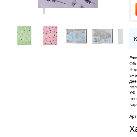
К
Еже
Обл
Нед
вме
дне
пол
УФ 
пло
Кар
Арт
Х