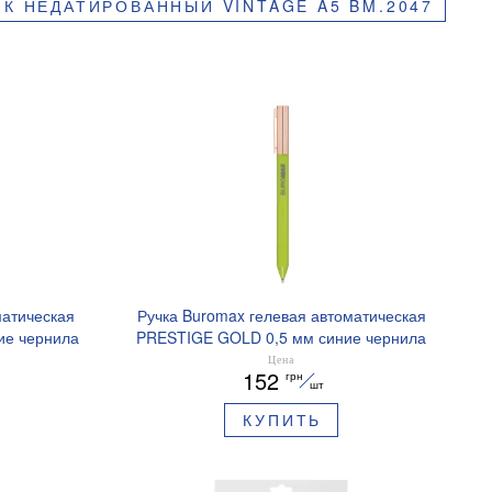
К НЕДАТИРОВАННЫЙ VINTAGE A5 BM.2047
матическая
Ручка Buromax гелевая автоматическая
ие чернила
PRESTIGE GOLD 0,5 мм синие чернила
BM.83101
Цена
152
грн
шт
КУПИТЬ