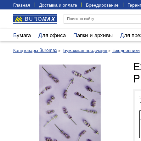
Главная
Доставка и оплата
Брендирование
Гарант
BURO
MAX
Бумага
Для офиса
Папки и архивы
Для пр
Канцтовары Buromax
Бумажная продукция
Ежедневники
Е
P