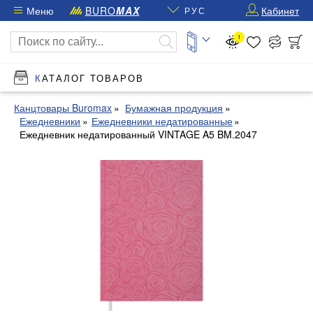
Меню
BURO
MAX
Кабинет
РУС
1
КАТАЛОГ ТОВАРОВ
Канцтовары Buromax
Бумажная продукция
Ежедневники
Ежедневники недатированные
Ежедневник недатированный VINTAGE A5 BM.2047