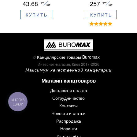
43.68
257
грн
грн
ароматизированный грипп
шт
шт
синие чернила в блистере
КУПИТЬ
КУПИТЬ
BM.8379-02
©
Канцелярские товары Buromax
Интернет-магазин, Киев 2017-2026
Максимум качественной канцелярии
Магазин канцтоваров
Доставка и оплата
Сотрудничество
КНОПКА
СВЯЗИ
Контакты
Новости и статьи
Распродажа
Новинки
Карта сайта