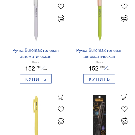
Ручка Buromax гелевая
Ручка Buromax гелевая
автоматическая
автоматическая
PRESTIGE SILVER 0,5 мм
PRESTIGE GOLD 0,5 мм
Цена
Цена
152
152
грн
грн
синие чернила BM.83102
синие чернила BM.83101
шт
шт
КУПИТЬ
КУПИТЬ