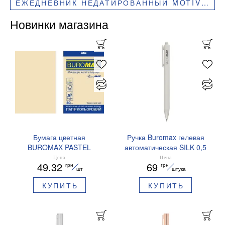
ЕЖЕДНЕВНИК НЕДАТИРОВАННЫЙ MOTIVETION A5 BM.2062
Новинки магазина
Бумага цветная
Ручка Buromax гелевая
BUROMAX PASTEL
автоматическая SILK 0,5
EUROMAX 20 арк А4 80 г/
мм синие чернила
Цена
Цена
49.32
69
грн
грн
мс BM.2721220E-08
BM.83100
шт
штука
КУПИТЬ
КУПИТЬ