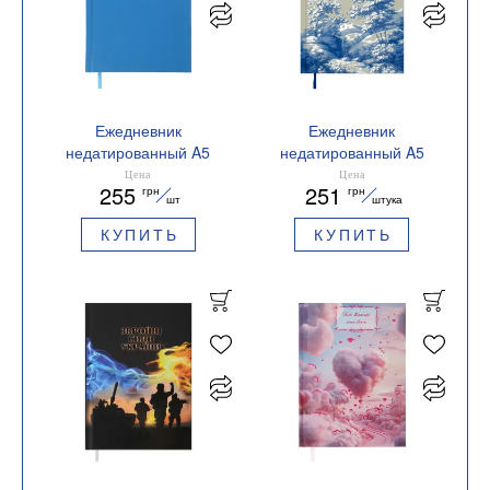
Ежедневник
Ежедневник
недатированный A5
недатированный A5
Buromax CLASSIC
Buromax SPOLETO
Цена
Цена
255
251
грн
грн
BM.20980
BM.20290
шт
штука
КУПИТЬ
КУПИТЬ