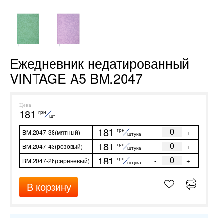
Ежедневник недатированный
VINTAGE A5 BM.2047
Цена
181
грн
шт
181
грн
-
+
BM.2047-38(мятный)
штука
181
грн
-
+
BM.2047-43(розовый)
штука
181
грн
-
+
BM.2047-26(сиреневый)
штука
В корзину