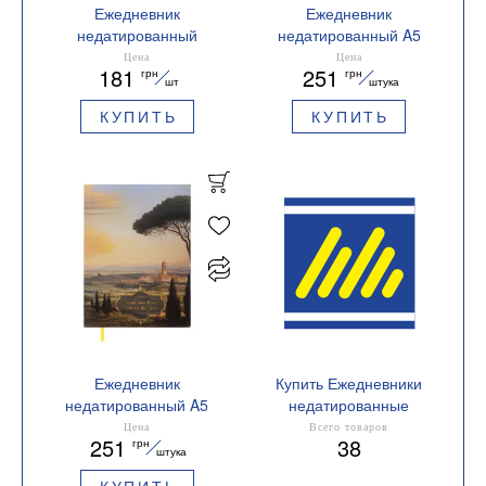
Ежедневник
Ежедневник
недатированный
недатированный A5
HEROES A5 оливковый
Buromax ROMANTIC
Цена
Цена
181
251
грн
грн
BM.2063-36
BM.20400
шт
штука
КУПИТЬ
КУПИТЬ
Ежедневник
Купить Ежедневники
недатированный A5
недатированные
Buromax PRETTY
Формат А5
Цена
Всего товаров
251
38
грн
BM.20340
штука