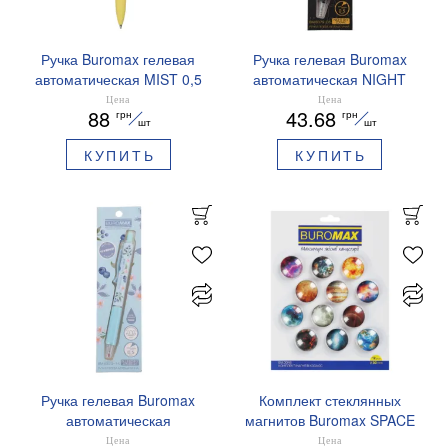
Ручка Buromax гелевая
Ручка гелевая Buromax
автоматическая MIST 0,5
автоматическая NIGHT
мм синие чернила
SKY ZODIAC 0.5 мм
Цена
Цена
88
43.68
грн
грн
BM.83103
ароматизированный грипп
шт
шт
синие чернила BM.8379-
КУПИТЬ
КУПИТЬ
01
Ручка гелевая Buromax
Комплект стеклянных
автоматическая
магнитов Buromax SPACE
ARABESKI 0.5 мм
12 шт 30 мм BM.0048
Цена
Цена