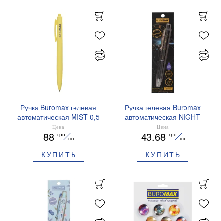
Ручка Buromax гелевая
Ручка гелевая Buromax
автоматическая MIST 0,5
автоматическая NIGHT
мм синие чернила
SKY ZODIAC 0.5 мм
Цена
Цена
88
43.68
грн
грн
BM.83103
ароматизированный грипп
шт
шт
синие чернила BM.8379-
КУПИТЬ
КУПИТЬ
01