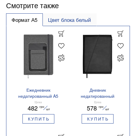
Смотрите также
Формат А5
Цвет блока белый
Ежедневник
Дневник
недатированный A5
недатированный
Buromax COMBI
Buromax CHESTER A5
Цена
Цена
482
578
грн
грн
BM.20500-09
черный 336 страницы
шт
шт
BM.20270-01
КУПИТЬ
КУПИТЬ