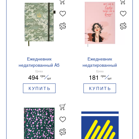
Ежедневник
Ежедневник
недатированный A5
недатированный
Buromax MILITARY
Buromax WOMEN A5
Цена
Цена
494
181
грн
грн
BM.20700-15
BM.2065
шт
шт
КУПИТЬ
КУПИТЬ