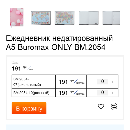
Ежедневник недатированный
A5 Buromax ONLY BM.2054
Цена
191
грн
шт
BM.2054-
191
грн
-
+
штука
07(фиолетовый)
191
грн
-
+
BM.2054-10(розовый)
штука
В корзину