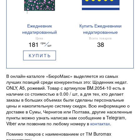
Ежедневник
Купить Ежедневники
недатированный
недатированные
MODERNA A5 Buromax
Формат А5
Цена
Всего товаров
181
38
грн
BM.2014
шт
КУПИТЬ
В онлайн-каталоге «БюроМакс» выделяется из самых
лучших позиций среди конкурентных это: Щоденник недат.
ONLY, A5, рожевий. Товар с артикулом BM.2054-10 есть в
наличии со стоимостью в 0.00 / шт, а для тех, кто делает
заказы в больших объемах были сделаны персональные
цены и накопительную систему скидок. Всю информацию о
доставке в Сумы, Чернигов или Полтава, другие населенные
пункты можно узнать написав нам сообщение в Telegram,
Viber или позвонив по любому номеру в
контактах
.
Помимо товаров с наименованием от ТМ Buromax
посмотрите: