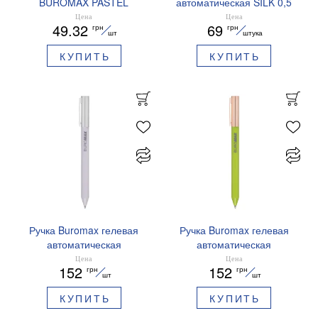
BUROMAX PASTEL
автоматическая SILK 0,5
EUROMAX 20 арк А4 80 г/
мм синие чернила
Цена
Цена
49.32
69
грн
грн
мс BM.2721220E-08
BM.83100
шт
штука
КУПИТЬ
КУПИТЬ
Ручка Buromax гелевая
Ручка Buromax гелевая
автоматическая
автоматическая
PRESTIGE SILVER 0,5 мм
PRESTIGE GOLD 0,5 мм
Цена
Цена
152
152
грн
грн
синие чернила BM.83102
синие чернила BM.83101
шт
шт
КУПИТЬ
КУПИТЬ