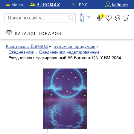
Меню
BURO
MAX
Кабинет
РУС
1
КАТАЛОГ ТОВАРОВ
Канцтовары Buromax
Бумажная продукция
Ежедневники
Ежедневники недатированные
Ежедневник недатированный A5 Buromax ONLY BM.2054