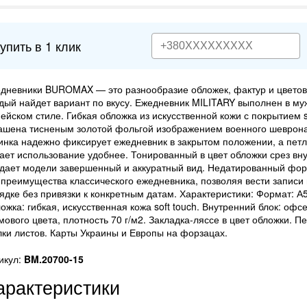
упить в 1 клик
дневники BUROMAX — это разнообразие обложек, фактур и цветов
дый найдет вариант по вкусу. Ежедневник MILITARY выполнен в м
ейском стиле. Гибкая обложка из искусственной кожи с покрытием s
ашена тисненым золотой фольгой изображением военного шеврон
инка надежно фиксирует ежедневник в закрытом положении, а петл
ает использование удобнее. Тонированный в цвет обложки срез вн
дает модели завершенный и аккуратный вид. Недатированный фор
 преимущества классического ежедневника, позволяя вести записи
ядке без привязки к конкретным датам. Характеристики: Формат: А5
ожка: гибкая, искусственная кожа soft touch. Внутренний блок: офс
мового цвета, плотность 70 г/м2. Закладка-ляссе в цвет обложки.
лки листов. Карты Украины и Европы на форзацах.
икул:
BM.20700-15
арактеристики