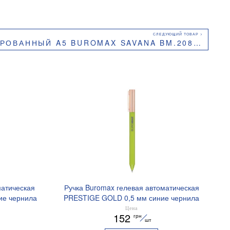
ВАННЫЙ A5 BUROMAX SAVANA BM.20800-09
матическая
Ручка Buromax гелевая автоматическая
ие чернила
PRESTIGE GOLD 0,5 мм синие чернила
BM.83101
Цена
152
грн
шт