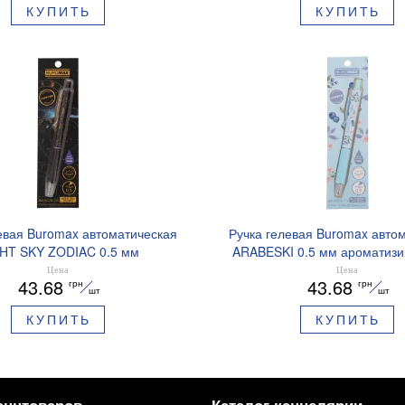
КУПИТЬ
КУПИТЬ
евая Buromax автоматическая
Ручка гелевая Buromax авто
HT SKY ZODIAC 0.5 мм
ARABESKI 0.5 мм ароматиз
рованный грипп синие чернила
грипп синие чернила в блисте
Цена
Цена
43.68
43.68
грн
грн
BM.8379-01
02
шт
шт
КУПИТЬ
КУПИТЬ
анцтоваров
Каталог канцелярии