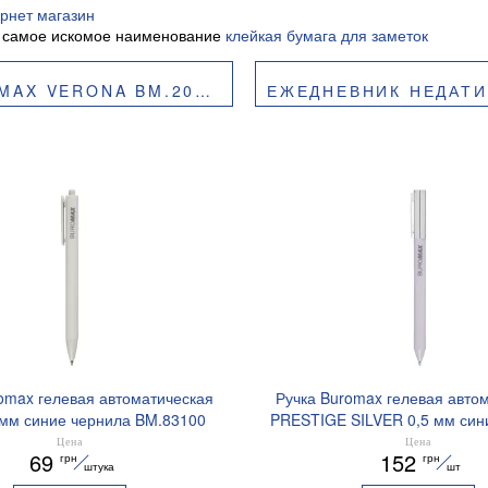
рнет магазин
 самое искомое наименование
клейкая бумага для заметок
X VERONA BM.20150
ЕЖЕДНЕВНИК НЕДАТИРО
omax гелевая автоматическая
Ручка Buromax гелевая авто
 мм синие чернила BM.83100
PRESTIGE SILVER 0,5 мм син
BM.83102
Цена
Цена
69
152
грн
грн
штука
шт