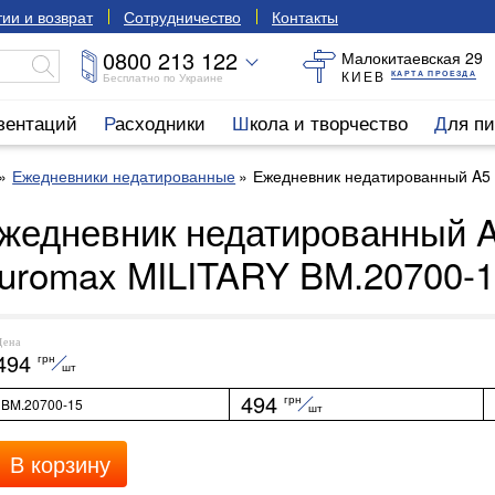
ии и возврат
Сотрудничество
Контакты
0800 213 122
Малокитаевская 29
КИЕВ
КАРТА ПРОЕЗДА
Бесплатно по Украине
езентаций
Расходники
Школа и творчество
Для п
Ежедневники недатированные
Ежедневник недатированный A5
жедневник недатированный 
uromax MILITARY BM.20700-
Цена
494
грн
шт
494
грн
BM.20700-15
шт
В корзину