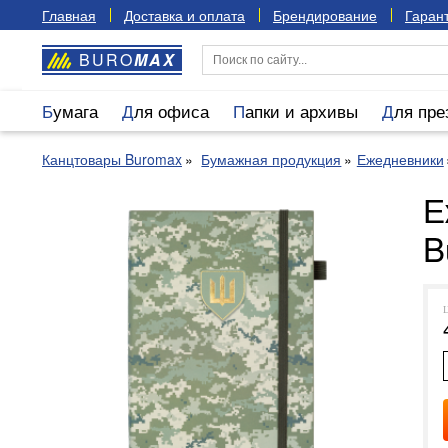
Главная
Доставка и оплата
Брендирование
Гарант
BURO
MAX
Бумага
Для офиса
Папки и архивы
Для пр
Канцтовары Buromax
Бумажная продукция
Ежедневники
Е
B