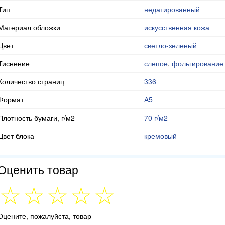
Тип
недатированный
Материал обложки
искусственная кожа
Цвет
светло-зеленый
Тиснение
слепое
,
фольгирование
Количество страниц
336
Формат
А5
Плотность бумаги, г/м2
70 г/м2
Цвет блока
кремовый
Оценить товар
Оцените, пожалуйста, товар