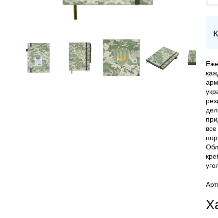
К
Еже
каж
арм
укр
рез
дел
при
все
пор
Обл
кре
уго
Арт
Х