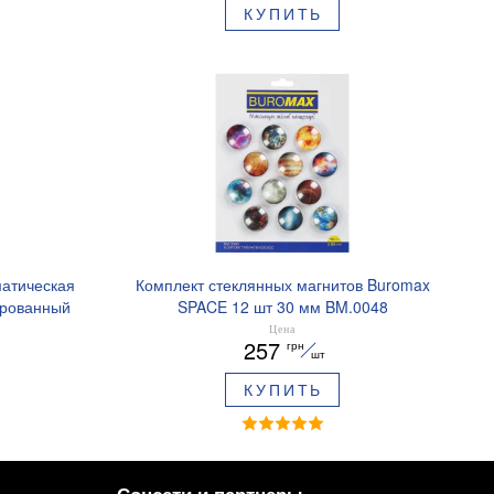
КУПИТЬ
матическая
Комплект стеклянных магнитов Buromax
ированный
SPACE 12 шт 30 мм BM.0048
ре BM.8379-
Цена
257
грн
шт
КУПИТЬ
Соцсети и партнеры