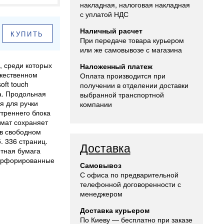
накладная, налоговая накладная
с уплатой НДС
Наличный расчет
КУПИТЬ
При передаче товара курьером
или же самовывозе с магазина
, среди которых
Наложенный платеж
ужественном
Оплата производится при
oft touch
получении в отделении доставки
а. Продольная
выбранной транспортной
я для ручки
компании
утреннего блока
мат сохраняет
 в свободном
. 336 страниц.
Доставка
етная бумага
 Перфорированные
Самовывоз
С офиса по предварительной
телефонной договоренности с
менеджером
Доставка курьером
По Киеву — бесплатно при заказе