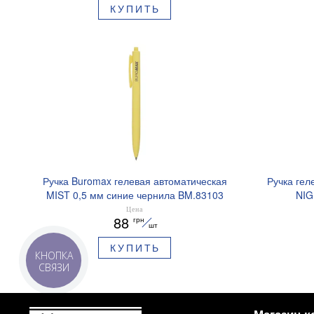
КУПИТЬ
Ручка Buromax гелевая автоматическая
Ручка гел
MIST 0,5 мм синие чернила BM.83103
NIG
ароматизи
Цена
88
грн
шт
КУПИТЬ
КНОПКА
СВЯЗИ
Магазин к