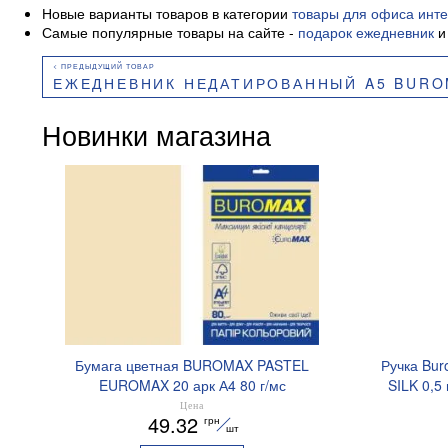
Новые варианты товаров в категории
товары для офиса инте
Самые популярные товары на сайте -
подарок ежедневник
и
ЕЖЕДНЕВНИК НЕДАТИРОВАННЫЙ A5 BUROMA
Новинки магазина
Бумага цветная BUROMAX PASTEL
Ручка Bur
EUROMAX 20 арк А4 80 г/мс
SILK 0,5
BM.2721220E-08
Цена
49.32
грн
шт