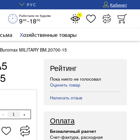
Кабинет
РУС
1
Работаем по будням
9
-18
00
00
исьма
Хозяйственные товары
 Buromax MILITARY BM.20700-15
A5
Рейтинг
15
Пока никто не голосовал
Оценить товар
Написать отзыв
-
+
Оплата
Безналичный расчет
Счет-фактура, расходная