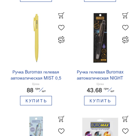
Ручка Buromax гелевая
Ручка гелевая Buromax
автоматическая MIST 0,5
автоматическая NIGHT
мм синие чернила
SKY ZODIAC 0.5 мм
Цена
Цена
88
43.68
грн
грн
BM.83103
ароматизированный грипп
шт
шт
синие чернила BM.8379-
КУПИТЬ
КУПИТЬ
01