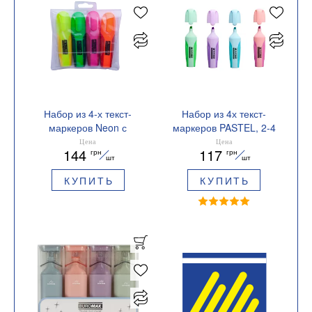
Набор из 4-х текст-
Набор из 4х текст-
маркеров Neon с
маркеров PASTEL, 2-4
резиновыми вставками
мм, с резиновыми
Цена
Цена
144
117
грн
грн
BUROMAX BM.8904-84
вставками BUROMAX
шт
шт
BM.8905-94
КУПИТЬ
КУПИТЬ