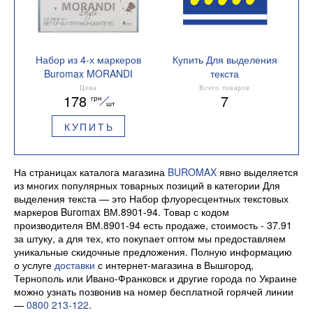
Набор из 4-х маркеров
Купить Для выделения
Buromax MORANDI
текста
STYLE Glitter 2-4.5 мм
Количество цветов в
Цена
Всего товаров
178
7
грн
BM.8908-94
упаковке 4
шт
КУПИТЬ
На страницах каталога магазина
BUROMAX
явно выделяется
из многих популярных товарных позиций в категории Для
выделения текста — это Набор флуоресцентных текстовых
маркеров Buromax ВМ.8901-94. Товар с кодом
производителя ВМ.8901-94 есть продаже, стоимость - 37.91
за штуку, а для тех, кто покупает оптом мы предоставляем
уникальные скидочные предложения. Полную информацию
о услуге
доставки
с интернет-магазина в Вышгород,
Тернополь или Ивано-Франковск и другие города по Украине
можно узнать позвонив на номер бесплатной горячей линии
—
0800 213-122
.