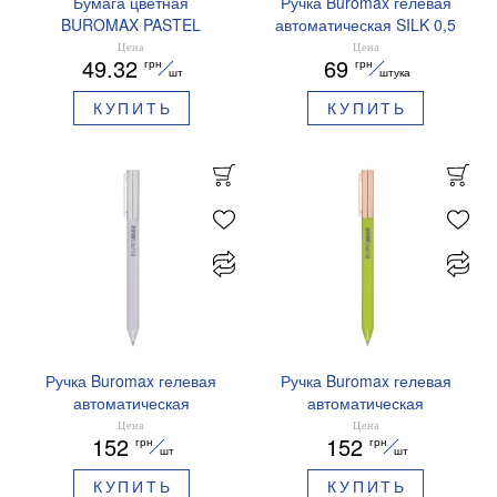
Бумага цветная
Ручка Buromax гелевая
BUROMAX PASTEL
автоматическая SILK 0,5
EUROMAX 20 арк А4 80 г/
мм синие чернила
Цена
Цена
49.32
69
грн
грн
мс BM.2721220E-08
BM.83100
шт
штука
КУПИТЬ
КУПИТЬ
Ручка Buromax гелевая
Ручка Buromax гелевая
автоматическая
автоматическая
PRESTIGE SILVER 0,5 мм
PRESTIGE GOLD 0,5 мм
Цена
Цена
152
152
грн
грн
синие чернила BM.83102
синие чернила BM.83101
шт
шт
КУПИТЬ
КУПИТЬ