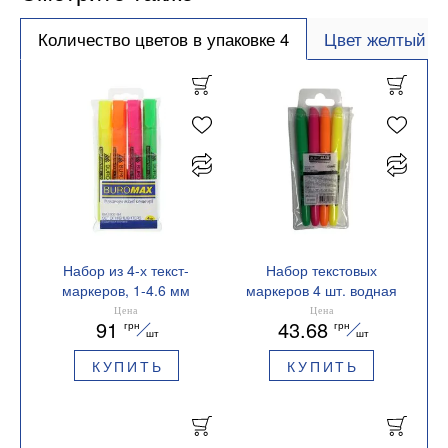
Количество цветов в упаковке 4
Цвет желтый
Набор из 4-х текст-
Набор текстовых
маркеров, 1-4.6 мм
маркеров 4 шт. водная
BUROMAX BM.8906-94
основа 2-4 мм круглые
Цена
Цена
91
43.68
грн
грн
JOBMAX BUROMAX
шт
шт
BM.8903-94
КУПИТЬ
КУПИТЬ