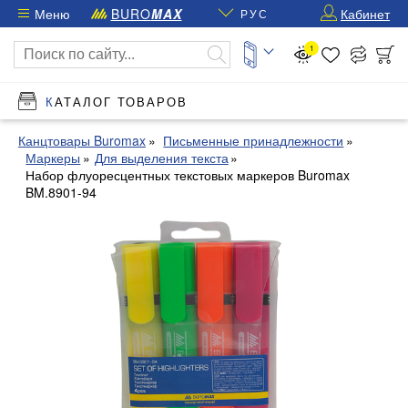
Меню
BURO
MAX
Кабинет
РУС
1
КАТАЛОГ ТОВАРОВ
Канцтовары Buromax
Письменные принадлежности
Маркеры
Для выделения текста
Набор флуоресцентных текстовых маркеров Buromax
BM.8901-94