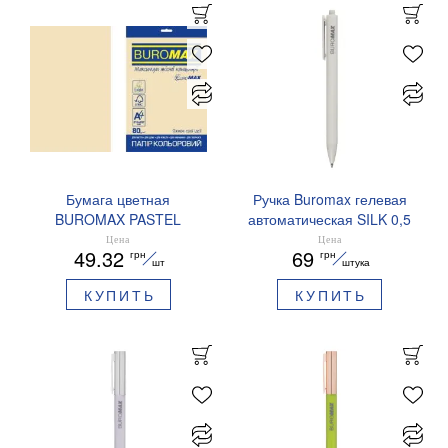
Бумага цветная
Ручка Buromax гелевая
BUROMAX PASTEL
автоматическая SILK 0,5
EUROMAX 20 арк А4 80 г/
мм синие чернила
Цена
Цена
49.32
69
грн
грн
мс BM.2721220E-08
BM.83100
шт
штука
КУПИТЬ
КУПИТЬ