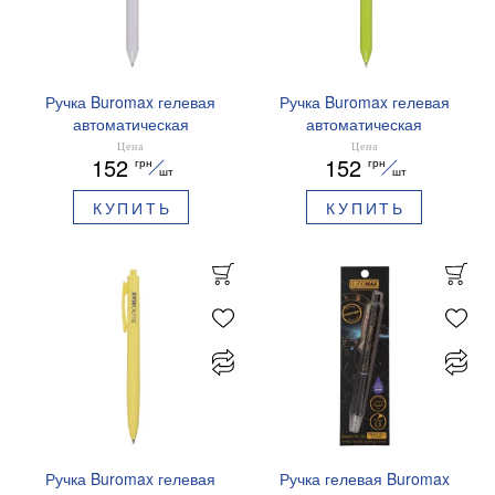
Ручка Buromax гелевая
Ручка Buromax гелевая
автоматическая
автоматическая
PRESTIGE SILVER 0,5 мм
PRESTIGE GOLD 0,5 мм
Цена
Цена
152
152
грн
грн
синие чернила BM.83102
синие чернила BM.83101
шт
шт
КУПИТЬ
КУПИТЬ
Ручка Buromax гелевая
Ручка гелевая Buromax