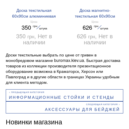
Доска текстильная
Доска магнитно-
60х90см алюминиевая
текстильная 60х90см
рамка BM.0019 Buromax
алюминиевая рамка
Цена
Цена
350
626
грн
грн
BM.0020 Buromax
штука
штука
350
, Нет в
626
, Нет в
грн
грн
наличии
наличии
Доски текстильные выбрать по цене от гривен в
монобредовом магазине buromax.kiev.ua. Быстрая доставка
товаров из коллекции производителя презентационное
оборудование возможна в Краматорск, Херсон или
Павлоград и в другие области в границах Украины удобным
для клиента методом.
ИНФОРМАЦИОННЫЕ СТОЙКИ И СТЕНДЫ
АКСЕССУАРЫ ДЛЯ БЕЙДЖЕЙ
Новинки магазина