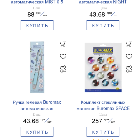
автоматическая MIST 0,5
автоматическая NIGHT
мм синие чернила
SKY ZODIAC 0.5 мм
Цена
Цена
88
43.68
грн
грн
BM.83103
ароматизированный грипп
шт
шт
синие чернила BM.8379-
КУПИТЬ
КУПИТЬ
01
Ручка гелевая Buromax
Комплект стеклянных
автоматическая
магнитов Buromax SPACE
ARABESKI 0.5 мм
12 шт 30 мм BM.0048
Цена
Цена
43.68
257
грн
грн
ароматизированный грипп
шт
шт
синие чернила в блистере
КУПИТЬ
КУПИТЬ
BM.8379-02