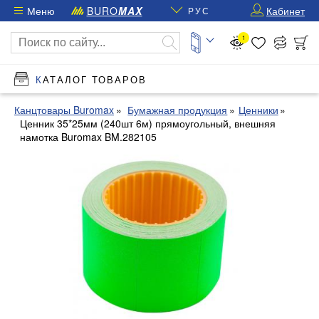
Меню
BURO
MAX
Кабинет
РУС
1
КАТАЛОГ ТОВАРОВ
Канцтовары Buromax
Бумажная продукция
Ценники
Ценник 35*25мм (240шт 6м) прямоугольный, внешняя
намотка Buromax BM.282105