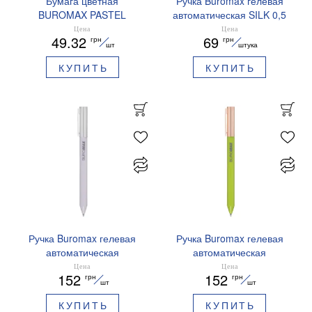
Бумага цветная
Ручка Buromax гелевая
BUROMAX PASTEL
автоматическая SILK 0,5
EUROMAX 20 арк А4 80 г/
мм синие чернила
Цена
Цена
49.32
69
грн
грн
мс BM.2721220E-08
BM.83100
шт
штука
КУПИТЬ
КУПИТЬ
Ручка Buromax гелевая
Ручка Buromax гелевая
автоматическая
автоматическая
PRESTIGE SILVER 0,5 мм
PRESTIGE GOLD 0,5 мм
Цена
Цена
152
152
грн
грн
синие чернила BM.83102
синие чернила BM.83101
шт
шт
КУПИТЬ
КУПИТЬ