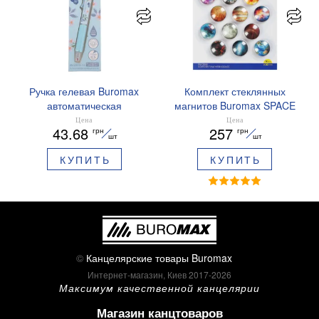
Ручка гелевая Buromax
Комплект стеклянных
автоматическая
магнитов Buromax SPACE
ARABESKI 0.5 мм
12 шт 30 мм BM.0048
Цена
Цена
43.68
257
грн
грн
ароматизированный грипп
шт
шт
синие чернила в блистере
КУПИТЬ
КУПИТЬ
BM.8379-02
©
Канцелярские товары Buromax
Интернет-магазин, Киев 2017-2026
Максимум качественной канцелярии
Магазин канцтоваров