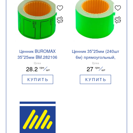
Ценник BUROMAX
Ценник 35*25мм (240шт
35*25мм BM.282106
6м) прямоугольный,
внешняя намотка
Цена
Цена
28.2
27
грн
грн
Buromax BM.282105
шт
шт
КУПИТЬ
КУПИТЬ