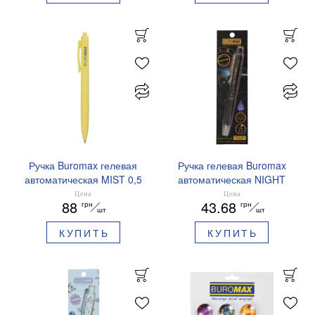
Ручка Buromax гелевая
Ручка гелевая Buromax
автоматическая MIST 0,5
автоматическая NIGHT
мм синие чернила
SKY ZODIAC 0.5 мм
Цена
Цена
88
43.68
грн
грн
BM.83103
ароматизированный грипп
шт
шт
синие чернила BM.8379-
КУПИТЬ
КУПИТЬ
01