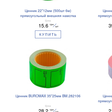
Ценник 22*12мм (500шт 6м)
Ценн
прямоугольный внешняя намотка
прямоуг
Buromax BM.282101
Цена
15.6
3
грн
шт
КУПИТЬ
Ценник BUROMAX 35*25мм BM.282106
Ценн
прямоуг
Цена
28.2
2
грн
шт