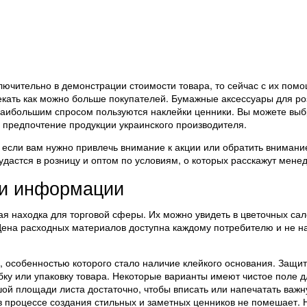
лючительно в демонстрации стоимости товара, то сейчас с их пом
кать как можно больше покупателей. Бумажные аксессуары для р
 наибольшим спросом пользуются наклейки ценники. Вы можете выб
ь предпочтение продукции украинского производителя.
 если вам нужно привлечь внимание к акции или обратить внимани
дастся в розницу и оптом по условиям, о которых расскажут мене
чи информации
ая находка для торговой сферы. Их можно увидеть в цветочных сал
 Цена расходных материалов доступна каждому потребителю и не н
 особенностью которого стало наличие клейкого основания. Защи
обку или упаковку товара. Некоторые варианты имеют чистое поле д
ой площади листа достаточно, чтобы вписать или напечатать важ
процессе создания стильных и заметных ценников не помешает.