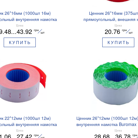
ик 26*16мм (1000шт 16м)
Ценник 26*16мм (375шт
ольный внутренняя намотка
прямоугольный, внешняя 
Buromax BM.281103
Buromax BM.28210
Цена
Цена
9.48...43.92
20.76
грн
грн
шт
шт
КУПИТЬ
КУПИТЬ
ик 22*12мм (1000шт 12м)
Ценник 26*12мм (1000шт 12м
ольный внутренняя намотка
внутренняя намотка Buromax
Buromax BM.281101
Цена
Цена
1.06...27.42
28.68...36.78
грн
гр
шт