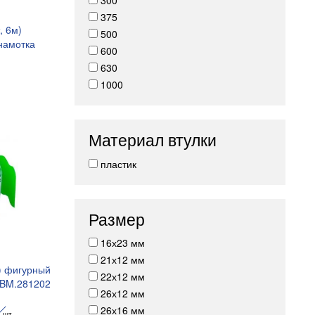
300
375
, 6м)
500
намотка
600
3
630
1000
Материал втулки
пластик
Размер
16х23 мм
21х12 мм
) фигурный
22х12 мм
 BM.281202
26х12 мм
н
26х16 мм
шт