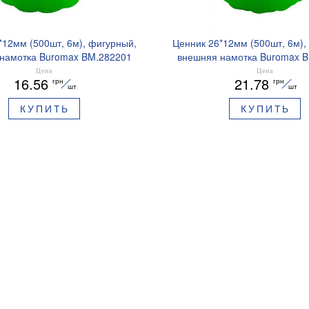
*12мм (500шт, 6м), фигурный,
Ценник 26*12мм (500шт, 6м),
намотка Buromax BM.282201
внешняя намотка Buromax 
Цена
Цена
16.56
21.78
грн
грн
шт
шт
КУПИТЬ
КУПИТЬ