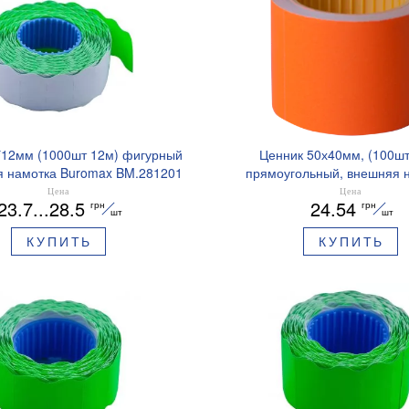
*12мм (1000шт 12м) фигурный
Ценник 50х40мм, (100шт
я намотка Buromax BM.281201
прямоугольный, внешняя н
BUROMAX BM.2821
Цена
Цена
23.7...28.5
24.54
грн
грн
шт
шт
КУПИТЬ
КУПИТЬ