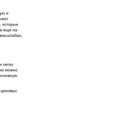
ую и
няет
, которые
 а еще на
 масштабах,
и легко
ции можно
 основную
 ценовых