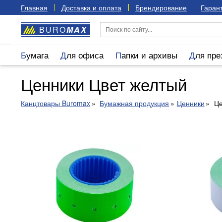
Главная
Доставка и оплата
Брендирование
Гарант
BURO
MAX
Бумага
Для офиса
Папки и архивы
Для пр
Ценники Цвет желтый
Канцтовары Buromax
Бумажная продукция
Ценники
Це