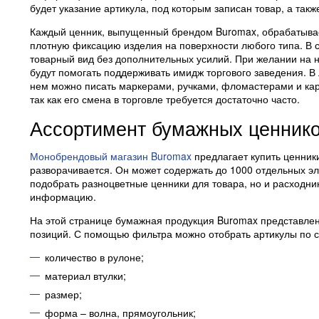
будет указание артикула, под которым записан товар, а такж
Каждый ценник, выпущенный брендом Buromax, обрабатывае
плотную фиксацию изделия на поверхности любого типа. В сл
товарный вид без дополнительных усилий. При желании на 
будут помогать поддерживать имидж торгового заведения. В
нем можно писать маркерами, ручками, фломастерами и ка
так как его смена в торговле требуется достаточно часто.
Ассортимент бумажных ценнико
Монобрендовый магазин Buromax
предлагает купить ценник
разворачивается. Он может содержать до 1000 отдельных э
подобрать разноцветные ценники для товара, но и расходни
информацию.
На этой странице бумажная продукция Buromax представле
позиций. С помощью фильтра можно отобрать артикулы по 
количество в рулоне;
материал втулки;
размер;
форма – волна, прямоугольник;