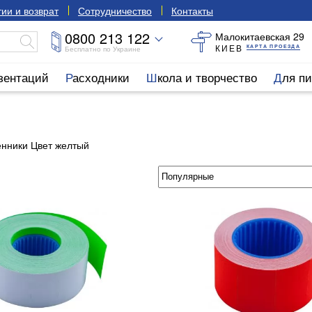
ии и возврат
Сотрудничество
Контакты
0800 213 122
Малокитаевская 29
КИЕВ
КАРТА ПРОЕЗДА
Бесплатно по Украине
езентаций
Расходники
Школа и творчество
Для п
нники Цвет желтый