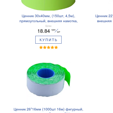
Ценник 30х40мм, (150шт, 4,5м),
Ценник 22
прямоугольный, внешняя намотка,
внешняя 
BUROMAX BM.282113
Цена
18.84
грн
шт
КУПИТЬ
Ценник 26*16мм (1000шт 16м) фигурный,