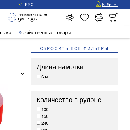
Кабинет
РУС
Работаем по будням
9
-18
00
00
исьма
Хозяйственные товары
СБРОСИТЬ ВСЕ ФИЛЬТРЫ
Длина намотки
6 м
Количество в рулоне
100
150
240