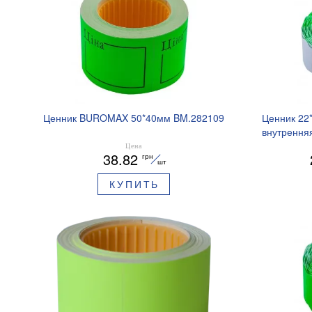
Ценник BUROMAX 50*40мм BM.282109
Ценник 22
внутрення
Цена
38.82
грн
шт
КУПИТЬ