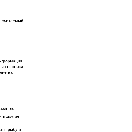
едпочитаемый
 информация
ные ценники
ние на
азинов.
и и другие
ты, рыбу и