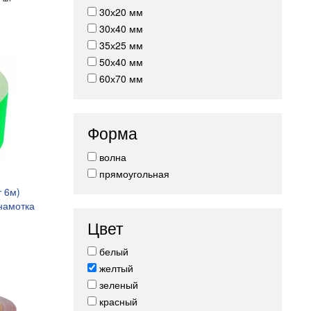
30х20 мм
30х40 мм
35х25 мм
50х40 мм
60х70 мм
Форма
волна
прямоугольная
 6м)
намотка
5
Цвет
белый
желтый
зеленый
красный