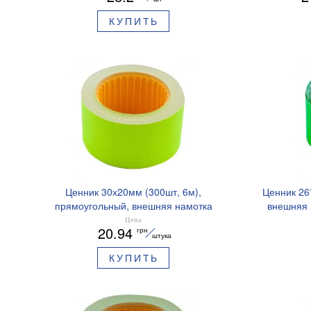
КУПИТЬ
Ценник 30х20мм (300шт, 6м),
Ценник 26
прямоугольный, внешняя намотка
внешняя 
Buromax BM.282104
Цена
20.94
грн
штука
КУПИТЬ