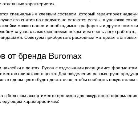
е отдельных характеристик.
тся специальным клеевым составом, который гарантирует надежн
учае его снятия на продукте не остаются следы, а упаковка сохра
наклейки можно нанести необходимые трафареты и другие пометки
 любом случае с самоклеющимся покрытием очень легко работать,
рандашами. Советуем приобретать расходный материал в оптовых
в от бренда Buromax
и наклейки в лентах. Рулон с отдельными клеящимися фрагментам
лементов одинакового цвета. Для разделения разных групп продук
ков в одном цвете будет достаточно, чтобы сообщить покупателям
на в большом ассортименте ценников для аккуратного оформления
следующим характеристикам: