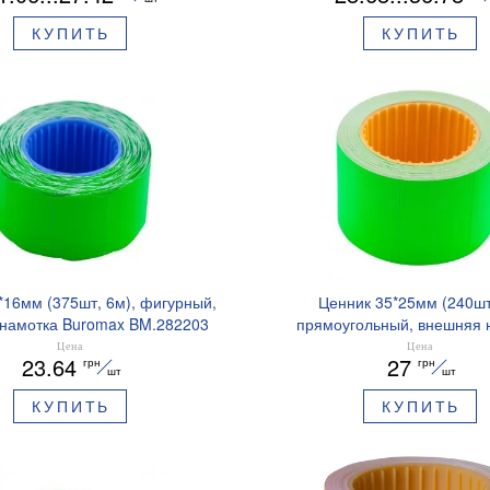
КУПИТЬ
КУПИТЬ
*16мм (375шт, 6м), фигурный,
Ценник 35*25мм (240шт
намотка Buromax BM.282203
прямоугольный, внешняя 
Buromax BM.28210
Цена
Цена
23.64
27
грн
грн
шт
шт
КУПИТЬ
КУПИТЬ