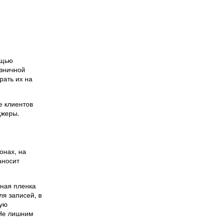
ощью
озничной
рать их на
е клиентов
джеры.
онах, на
аносит
тная пленка
ля записей, в
ную
 Не лишним