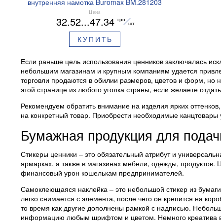
внутренняя намотка Buromax BM.281203
Цена
32.52...47.34
грн
шт
КУПИТЬ
Если раньше цель использования ценников заключалась иск
небольшим магазинам и крупным компаниям удается привле
торговли продаются в обилии размеров, цветов и форм, но
этой странице из любого уголка страны, если желаете отдат
Рекомендуем обратить внимание на изделия ярких оттенков,
на конкретный товар. Приобрести необходимые канцтовары у
Бумажная продукция для пода
Стикеры ценники – это обязательный атрибут и универсальн
ярмарках, а также в магазинах мебели, одежды, продуктов.
финансовый урон кошелькам предпринимателей.
Самоклеющаяся наклейка – это небольшой стикер из бумаги,
легко снимается с элемента, после чего он крепится на кор
то время как другие дополнены рамкой с надписью. Небольш
информацию любым шрифтом и цветом. Немного креатива в 