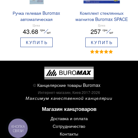
Ручка гелевая Buromax
Комплект стеклянных
автоматическая
магнитов Buromax SPACE
ARABESKI 0.5 мм
12 шт 30 мм BM.0048
Цена
Цена
43.68
257
грн
грн
ароматизированный грипп
шт
шт
синие чернила в блистере
КУПИТЬ
КУПИТЬ
BM.8379-02
©
Канцелярские товары Buromax
Интернет-магазин, Киев 2017-2026
Максимум качественной канцелярии
Магазин канцтоваров
Доставка и оплата
Сотрудничество
КНОПКА
СВЯЗИ
Контакты