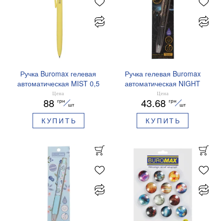
Ручка Buromax гелевая
Ручка гелевая Buromax
автоматическая MIST 0,5
автоматическая NIGHT
мм синие чернила
SKY ZODIAC 0.5 мм
Цена
Цена
88
43.68
грн
грн
BM.83103
ароматизированный грипп
шт
шт
синие чернила BM.8379-
КУПИТЬ
КУПИТЬ
01