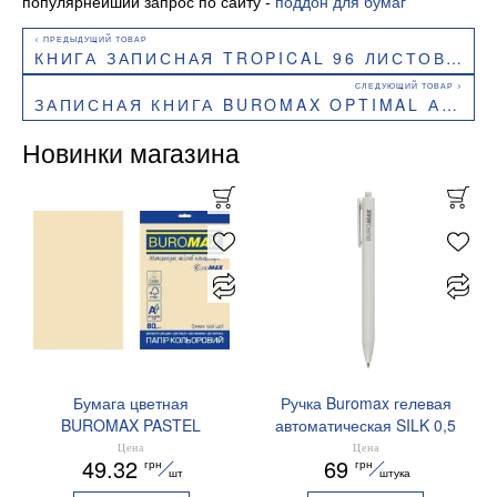
популярнейший запрос по сайту -
поддон для бумаг
КНИГА ЗАПИСНАЯ TROPICAL 96 ЛИСТОВ В КЛЕТКУ 136Х207 ММ BUROMAX BM.255112
ЗАПИСНАЯ КНИГА BUROMAX OPTIMAL А5 64 ЛИСТОВ КЛЕТКА BM.25514101
Новинки магазина
Бумага цветная
Ручка Buromax гелевая
BUROMAX PASTEL
автоматическая SILK 0,5
EUROMAX 20 арк А4 80 г/
мм синие чернила
Цена
Цена
49.32
69
грн
грн
мс BM.2721220E-08
BM.83100
шт
штука