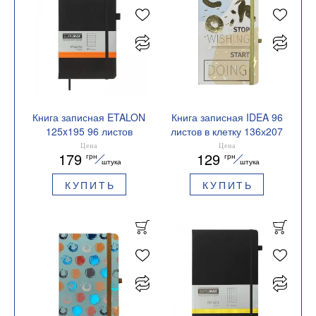
Книга записная ETALON
Книга записная IDEA 96
125x195 96 листов
листов в клетку 136х207
линия BUROMAX
мм BUROMAX
Цена
Цена
179
129
грн
грн
BM.291260
BM.255104
штука
штука
КУПИТЬ
КУПИТЬ