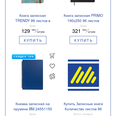
Книга записная
Книга записная PRIMO
TRENDY 96 листов в
190х250 96 листов
клетку 136х207 мм
клетка BUROMAX
Цена
Цена
129
321
грн
грн
BUROMAX BM.255111
BM.292161
штука
штука
КУПИТЬ
КУПИТЬ
СКИДКА 10%
Книжка записная на
Купить Записные книги
пружине BM.24551150
Количество листов 96
Цена
Всего товаров