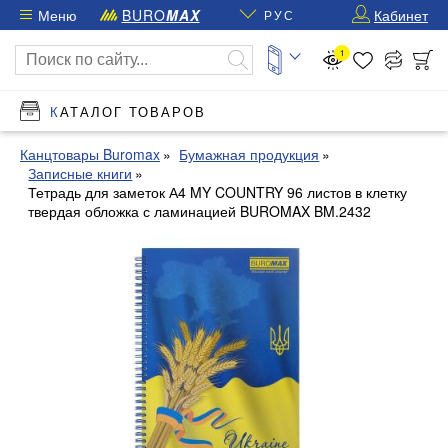
Меню
BURO
MAX
Кабинет
РУС
1
КАТАЛОГ ТОВАРОВ
Канцтовары Buromax
Бумажная продукция
Записные книги
Тетрадь для заметок А4 MY COUNTRY 96 листов в клетку
твердая обложка с ламинацией BUROMAX BM.2432