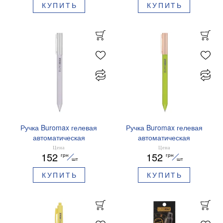
КУПИТЬ
КУПИТЬ
Ручка Buromax гелевая
Ручка Buromax гелевая
автоматическая
автоматическая
PRESTIGE SILVER 0,5 мм
PRESTIGE GOLD 0,5 мм
Цена
Цена
152
152
грн
грн
синие чернила BM.83102
синие чернила BM.83101
шт
шт
КУПИТЬ
КУПИТЬ