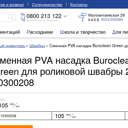
ии и возврат
Сотрудничество
Контакты
0800 213 122
Малокитаевская 29
КИЕВ
КАРТА ПРОЕЗДА
Бесплатно по Украине
езентаций
Расходники
Школа и творчество
Для п
ый инвентарь
Швабры
Сменная PVA насадка Buroclean Green д
менная PVA насадка Burocle
reen для роликовой швабры 
0300208
Цена
105
грн
шт
105
грн
10300208
шт