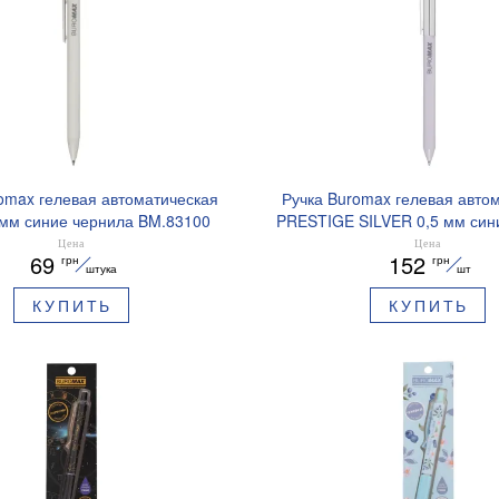
omax гелевая автоматическая
Ручка Buromax гелевая авто
 мм синие чернила BM.83100
PRESTIGE SILVER 0,5 мм син
BM.83102
Цена
Цена
69
152
грн
грн
штука
шт
КУПИТЬ
КУПИТЬ