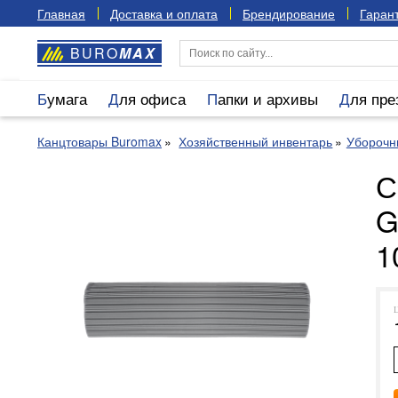
Главная
Доставка и оплата
Брендирование
Гарант
BURO
MAX
Бумага
Для офиса
Папки и архивы
Для пр
Канцтовары Buromax
Хозяйственный инвентарь
Уборочн
С
G
1