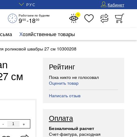
Кабинет
РУС
1
Работаем по будням
9
-18
00
00
исьма
Хозяйственные товары
ля роликовой швабры 27 см 10300208
an
Рейтинг
27 см
Пока никто не голосовал
Оценить товар
Написать отзыв
Оплата
-
+
Безналичный расчет
Счет-фактура, расходная