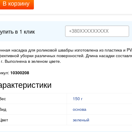
В корзину
упить в 1 клик
нная насадка для роликовой швабры изготовлена из пластика и PV
ективной уборки различных поверхностей. Длина насадки составля
 г. Выполнена в зеленом цвете.
икул:
10300208
арактеристики
Вес
150 г
Вид
основа
Цвет
зеленый