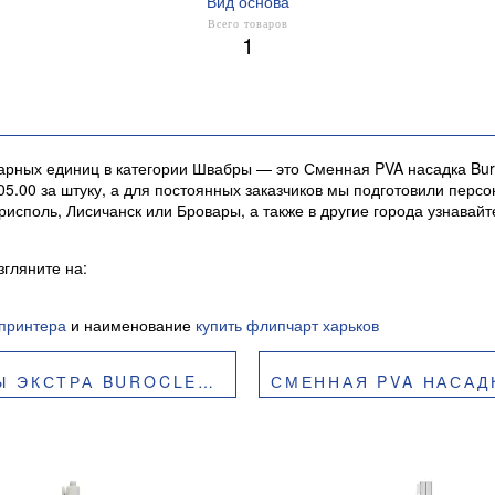
Вид основа
Всего товаров
1
варных единиц в категории Швабры — это Сменная PVA насадка Bur
05.00 за штуку, а для постоянных заказчиков мы подготовили пер
рисполь, Лисичанск или Бровары, а также в другие города узнава
гляните на:
принтера
и наименование
купить флипчарт харьков
 BUROCLEAN 10300108
СМЕННАЯ PVA НАСАДКА BURO