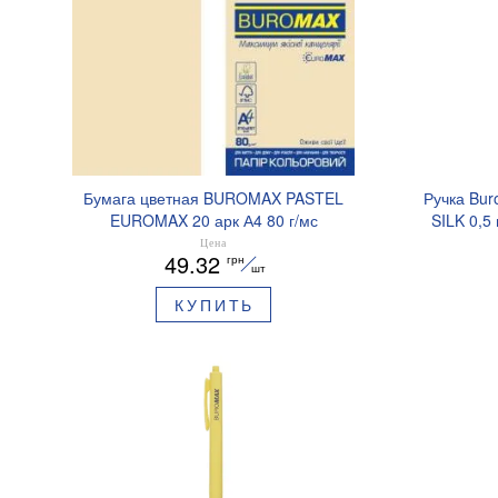
Бумага цветная BUROMAX PASTEL
Ручка Bur
EUROMAX 20 арк А4 80 г/мс
SILK 0,5
BM.2721220E-08
Цена
49.32
грн
шт
КУПИТЬ