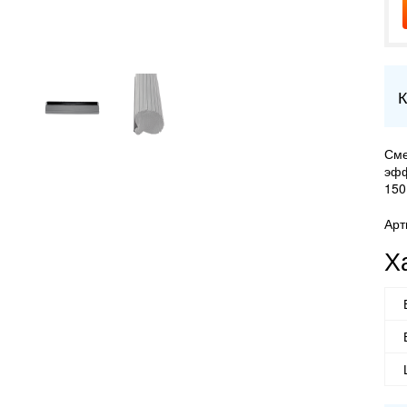
К
Сме
эфф
150
Арт
Х