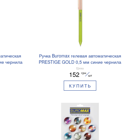
матическая
Ручка Buromax гелевая автоматическая
ие чернила
PRESTIGE GOLD 0,5 мм синие чернила
BM.83101
Цена
152
грн
шт
КУПИТЬ