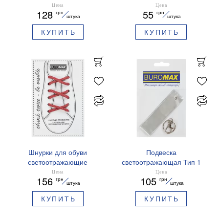
Кошечка
Buromax BM.9704
Цена
Цена
128
55
грн
грн
Привидение
штука
штука
КУПИТЬ
КУПИТЬ
Шнурки для обуви
Подвеска
светоотражающие
светоотражающая Тип 1
Buromax BM.9790-05
Buromax BM.9730 серо-
Цена
Цена
156
105
грн
грн
красные
синяя
штука
штука
КУПИТЬ
КУПИТЬ