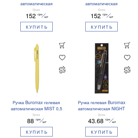
автоматическая
автоматическая
PRESTIGE SILVER 0,5 мм
PRESTIGE GOLD 0,5 мм
Цена
Цена
152
152
грн
грн
синие чернила BM.83102
синие чернила BM.83101
шт
шт
КУПИТЬ
КУПИТЬ
Ручка Buromax гелевая
Ручка гелевая Buromax
автоматическая MIST 0,5
автоматическая NIGHT
мм синие чернила
SKY ZODIAC 0.5 мм
Цена
Цена
88
43.68
грн
грн
BM.83103
ароматизированный грипп
шт
шт
синие чернила BM.8379-
КУПИТЬ
КУПИТЬ
01