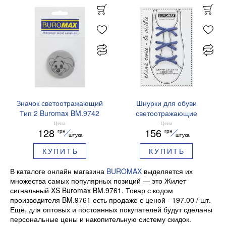
Значок светоотражающий
Шнурки для обуви
Тип 2 Buromax BM.9742
светоотражающие
Щенок
Buromax BM.9790-02
Цена
Цена
128
156
грн
грн
синие
штука
штука
КУПИТЬ
КУПИТЬ
В каталоге онлайн магазина
BUROMAX
выделяется их
множества самых популярных позиций — это Жилет
сигнальный XS Buromax BM.9761. Товар с кодом
производителя BM.9761 есть продаже с ценой - 197.00 / шт.
Ещё, для оптовых и постоянных покупателей будут сделаны
персональные цены и накопительную систему скидок.