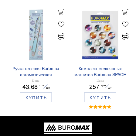
Ручка гелевая Buromax
Комплект стеклянных
автоматическая
магнитов Buromax SPACE
ARABESKI 0.5 мм
12 шт 30 мм BM.0048
Цена
Цена
43.68
257
грн
грн
ароматизированный грипп
шт
шт
синие чернила в блистере
КУПИТЬ
КУПИТЬ
BM.8379-02