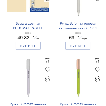
Бумага цветная
Ручка Buromax гелевая
BUROMAX PASTEL
автоматическая SILK 0,5
EUROMAX 20 арк А4 80 г/
мм синие чернила
Цена
Цена
49.32
69
грн
грн
мс BM.2721220E-08
BM.83100
шт
штука
КУПИТЬ
КУПИТЬ
Ручка Buromax гелевая
Ручка Buromax гелевая