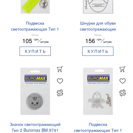
Подвеска
Шнурки для обуви
светоотражающая Тип 1
светоотражающие
Buromax Patriot BM.9731
Buromax BM.9790-11
Цена
Цена
105
156
грн
грн
желто-синяя
оранжевые
штука
штука
КУПИТЬ
КУПИТЬ
Значок светоотражающий
Подвеска
Тип 2 Buromax BM.9741
светоотражающая Тип 1