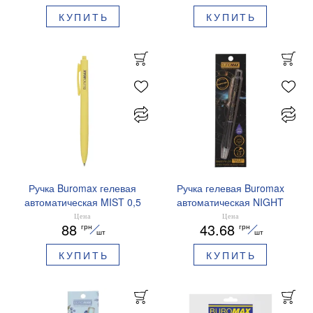
КУПИТЬ
КУПИТЬ
Ручка Buromax гелевая
Ручка гелевая Buromax
автоматическая MIST 0,5
автоматическая NIGHT
мм синие чернила
SKY ZODIAC 0.5 мм
Цена
Цена
88
43.68
грн
грн
BM.83103
ароматизированный грипп
шт
шт
синие чернила BM.8379-
КУПИТЬ
КУПИТЬ
01