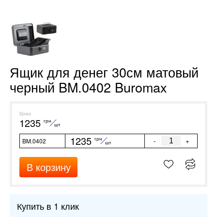
Ящик для денег 30см матовый
черный BM.0402 Buromax
Цена
1235
грн
шт
1235
грн
-
+
BM.0402
шт
В корзину
Купить в 1 клик