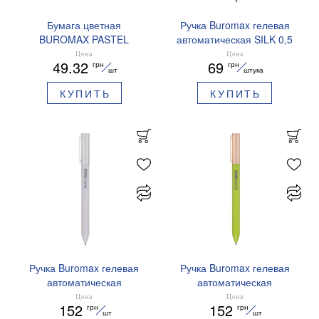
Бумага цветная
Ручка Buromax гелевая
BUROMAX PASTEL
автоматическая SILK 0,5
EUROMAX 20 арк А4 80 г/
мм синие чернила
Цена
Цена
49.32
69
грн
грн
мс BM.2721220E-08
BM.83100
шт
штука
КУПИТЬ
КУПИТЬ
Ручка Buromax гелевая
Ручка Buromax гелевая
автоматическая
автоматическая
PRESTIGE SILVER 0,5 мм
PRESTIGE GOLD 0,5 мм
Цена
Цена
152
152
грн
грн
синие чернила BM.83102
синие чернила BM.83101
шт
шт