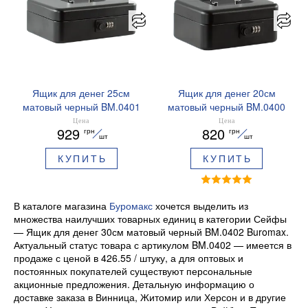
Ящик для денег 25см
Ящик для денег 20см
матовый черный BM.0401
матовый черный BM.0400
Buromax
Buromax
Цена
Цена
929
820
грн
грн
шт
шт
КУПИТЬ
КУПИТЬ
В каталоге магазина
Буромакс
хочется выделить из
множества наилучших товарных единиц в категории Сейфы
— Ящик для денег 30см матовый черный BM.0402 Buromax.
Актуальный статус товара с артикулом BM.0402 — имеется в
продаже с ценой в 426.55 / штуку, а для оптовых и
постоянных покупателей существуют персональные
акционные предложения. Детальную информацию о
доставке заказа в Винница, Житомир или Херсон и в другие