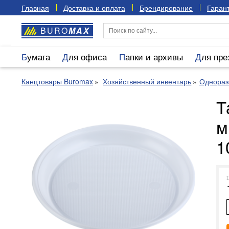
Главная
Доставка и оплата
Брендирование
Гарант
BURO
MAX
Бумага
Для офиса
Папки и архивы
Для пр
Канцтовары Buromax
Хозяйственный инвентарь
Однораз
Т
м
1