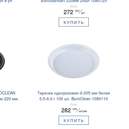
т в уп
EuroStandart 220мм 25шт 1080125
23
Цена
272
грн
шт
КУПИТЬ
ROCLEAN
Тарелка одноразовая d-205 мм белая
ум 220 мм
5.5-6.0 г 100 шт. BuroClean 1080110
Цена
282
грн
штука
КУПИТЬ