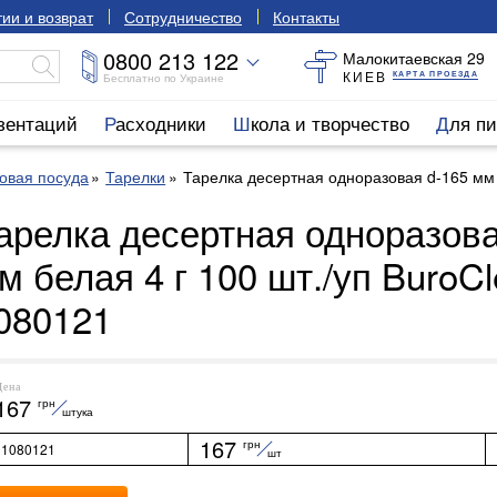
ии и возврат
Сотрудничество
Контакты
0800 213 122
Малокитаевская 29
КИЕВ
КАРТА ПРОЕЗДА
Бесплатно по Украине
езентаций
Расходники
Школа и творчество
Для п
овая посуда
Тарелки
Тарелка десертная одноразовая d-165 мм 
арелка десертная одноразова
м белая 4 г 100 шт./уп BuroC
080121
Цена
167
грн
штука
167
грн
1080121
шт