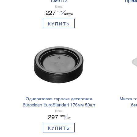
1080112
Преми
E
Цена
227
грн
штука
КУПИТЬ
Одноразовая тарелка десертная
Миска г
Buroclean EuroStandart 176мм 50шт
бе
1080124
Цена
297
грн
шт
КУПИТЬ