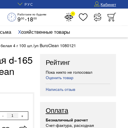
Кабинет
РУС
1
Работаем по будням
9
-18
00
00
исьма
Хозяйственные товары
белая 4 г 100 шт./уп BuroClean 1080121
я d-165
Рейтинг
lean
Пока никто не голосовал
Оценить товар
Написать отзыв
Оплата
-
+
Безналичный расчет
Счет-фактура, расходная