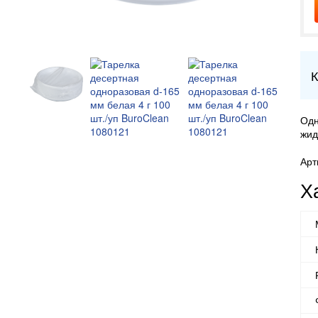
К
Одн
жид
Арт
Х