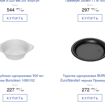
ум d-220 мм 20г 50шт/уп
Премиум 350мл 11.4г 50ш
uroStandart 1080127
EuroStandart 10801
Цена
Цена
544
297
грн
грн
шт
шт
КУПИТЬ
КУПИТЬ
лубокая одноразовая 500 мл
Тарелка одноразовая BU
лая Buroclean 1080102
EuroStandart черная Преми
25шт 1080126
Цена
Цена
227
272
грн
грн
шт
шт
КУПИТЬ
КУПИТЬ