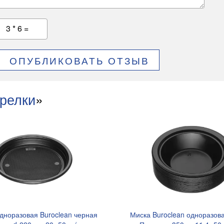
3 * 6 =
ОПУБЛИКОВАТЬ ОТЗЫВ
релки
»
дноразовая Buroclean черная
Миска Buroclean одноразов