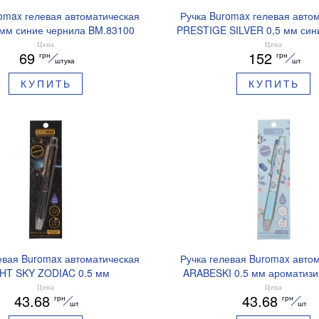
omax гелевая автоматическая
Ручка Buromax гелевая авто
 мм синие чернила BM.83100
PRESTIGE SILVER 0,5 мм син
BM.83102
Цена
Цена
69
152
грн
грн
штука
шт
КУПИТЬ
КУПИТЬ
евая Buromax автоматическая
Ручка гелевая Buromax авто
HT SKY ZODIAC 0.5 мм
ARABESKI 0.5 мм ароматиз
рованный грипп синие чернила
грипп синие чернила в блисте
Цена
Цена
43.68
43.68
грн
грн
BM.8379-01
02
шт
шт