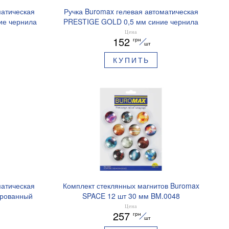
матическая
Ручка Buromax гелевая автоматическая
ие чернила
PRESTIGE GOLD 0,5 мм синие чернила
BM.83101
Цена
152
грн
шт
КУПИТЬ
матическая
Комплект стеклянных магнитов Buromax
ированный
SPACE 12 шт 30 мм BM.0048
ре BM.8379-
Цена
257
грн
шт