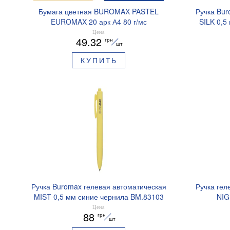
Бумага цветная BUROMAX PASTEL
Ручка Bur
EUROMAX 20 арк А4 80 г/мс
SILK 0,5
BM.2721220E-08
Цена
49.32
грн
шт
КУПИТЬ
Ручка Buromax гелевая автоматическая
Ручка гел
MIST 0,5 мм синие чернила BM.83103
NIG
ароматизи
Цена
88
грн
шт