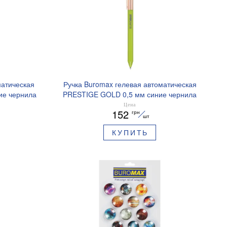
матическая
Ручка Buromax гелевая автоматическая
ие чернила
PRESTIGE GOLD 0,5 мм синие чернила
BM.83101
Цена
152
грн
шт
КУПИТЬ