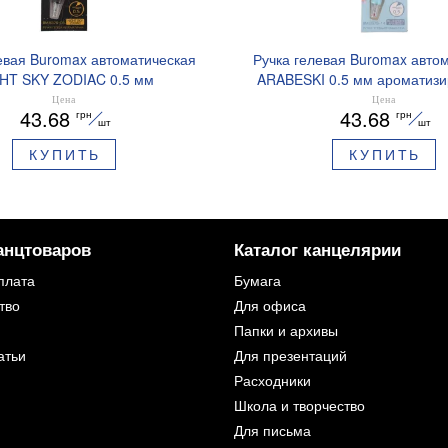
евая Buromax автоматическая
Ручка гелевая Buromax авто
HT SKY ZODIAC 0.5 мм
ARABESKI 0.5 мм ароматиз
рованный грипп синие чернила
грипп синие чернила в блисте
Цена
Цена
43.68
43.68
грн
грн
BM.8379-01
02
шт
шт
КУПИТЬ
КУПИТЬ
анцтоваров
Каталог канцелярии
плата
Бумага
тво
Для офиса
Папки и архивы
атьи
Для презентаций
Расходники
Школа и творчество
Для письма