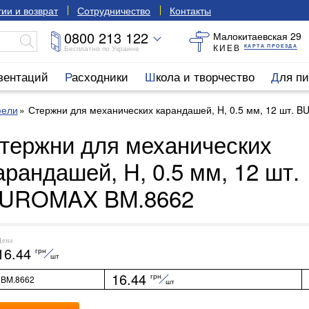
ии и возврат
Сотрудничество
Контакты
0800 213 122
Малокитаевская 29
КИЕВ
КАРТА ПРОЕЗДА
Бесплатно по Украине
езентаций
Расходники
Школа и творчество
Для п
фели
Стержни для механических карандашей, H, 0.5 мм, 12 шт.
тержни для механических
арандашей, H, 0.5 мм, 12 шт.
UROMAX BM.8662
Цена
16.44
грн
шт
16.44
грн
BM.8662
шт