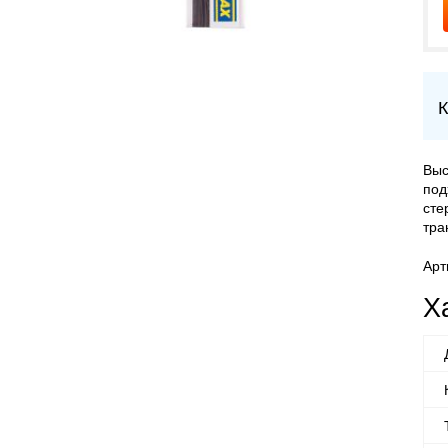
К
Выс
под
сте
тра
Арт
Х