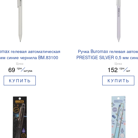
omax гелевая автоматическая
Ручка Buromax гелевая авто
 мм синие чернила BM.83100
PRESTIGE SILVER 0,5 мм син
BM.83102
Цена
Цена
69
152
грн
грн
штука
шт
КУПИТЬ
КУПИТЬ