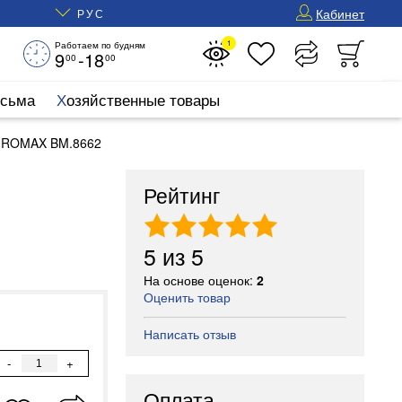
Кабинет
РУС
1
Работаем по будням
9
-18
00
00
исьма
Хозяйственные товары
 BUROMAX BM.8662
Рейтинг
5
из
5
На основе оценок:
2
Оценить товар
Написать отзыв
-
+
Оплата