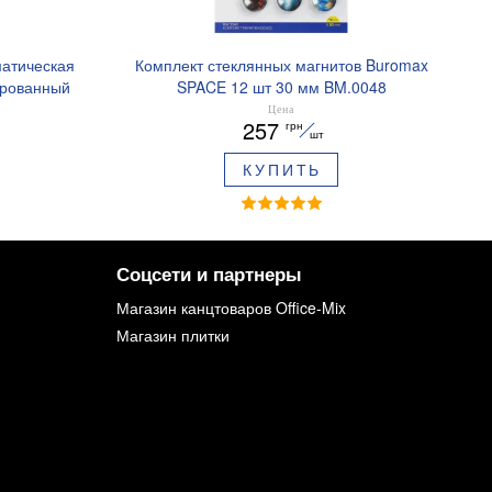
матическая
Комплект стеклянных магнитов Buromax
ированный
SPACE 12 шт 30 мм BM.0048
ре BM.8379-
Цена
257
грн
шт
КУПИТЬ
Соцсети и партнеры
Магазин канцтоваров Office-Mix
Магазин плитки