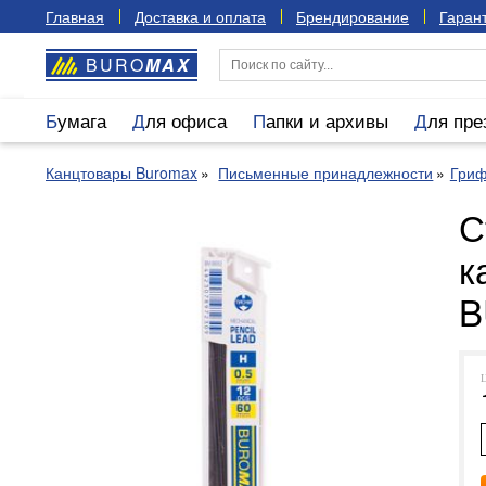
Главная
Доставка и оплата
Брендирование
Гарант
BURO
MAX
Бумага
Для офиса
Папки и архивы
Для пр
Канцтовары Buromax
Письменные принадлежности
Гри
С
к
B