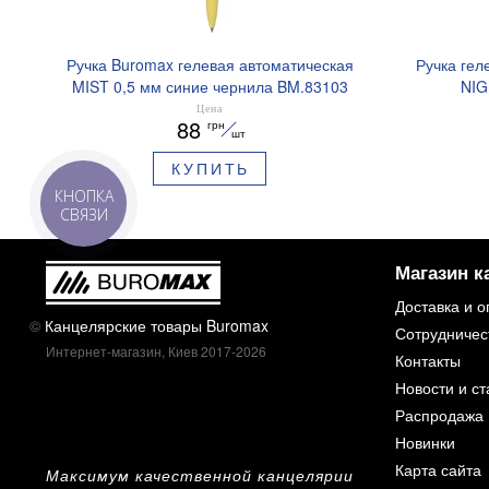
Ручка Buromax гелевая автоматическая
Ручка гел
MIST 0,5 мм синие чернила BM.83103
NIG
ароматизи
Цена
88
грн
шт
КУПИТЬ
КНОПКА
СВЯЗИ
Магазин к
Доставка и о
©
Канцелярские товары Buromax
Сотрудничес
Интернет-магазин, Киев 2017-2026
Контакты
Новости и ст
Распродажа
Новинки
Карта сайта
Максимум качественной канцелярии