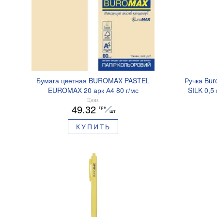
Бумага цветная BUROMAX PASTEL
Ручка Bur
EUROMAX 20 арк А4 80 г/мс
SILK 0,5
BM.2721220E-08
Цена
49.32
грн
шт
КУПИТЬ