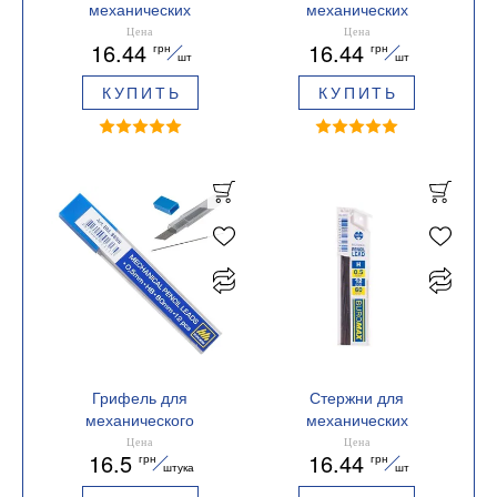
механических
механических
карандашей, 2B, 0.5
карандашей, B, 0.5 мм,
Цена
Цена
16.44
16.44
грн
грн
мм, 12 шт. BUROMAX
12 шт. BUROMAX
шт
шт
BM.8660
BM.8661
КУПИТЬ
КУПИТЬ
Грифель для
Стержни для
механического
механических
карандаша НВ Buromax
карандашей, H, 0.5 мм,
Цена
Цена
16.5
16.44
грн
грн
BM.8699
12 шт. BUROMAX
штука
шт
BM.8662