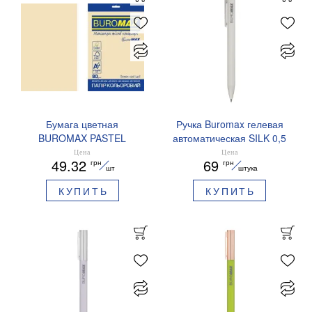
Бумага цветная
Ручка Buromax гелевая
BUROMAX PASTEL
автоматическая SILK 0,5
EUROMAX 20 арк А4 80 г/
мм синие чернила
Цена
Цена
49.32
69
грн
грн
мс BM.2721220E-08
BM.83100
шт
штука
КУПИТЬ
КУПИТЬ