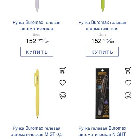
Ручка Buromax гелевая
Ручка Buromax гелевая
автоматическая
автоматическая
PRESTIGE SILVER 0,5 мм
PRESTIGE GOLD 0,5 мм
Цена
Цена
152
152
грн
грн
синие чернила BM.83102
синие чернила BM.83101
шт
шт
КУПИТЬ
КУПИТЬ
Ручка Buromax гелевая
Ручка гелевая Buromax
автоматическая MIST 0,5
автоматическая NIGHT