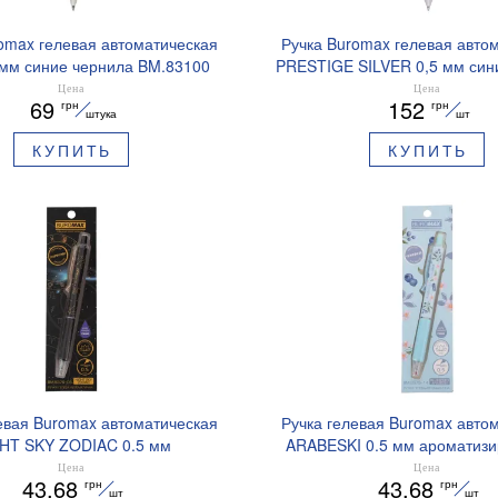
omax гелевая автоматическая
Ручка Buromax гелевая авто
 мм синие чернила BM.83100
PRESTIGE SILVER 0,5 мм син
BM.83102
Цена
Цена
69
152
грн
грн
штука
шт
КУПИТЬ
КУПИТЬ
евая Buromax автоматическая
Ручка гелевая Buromax авто
HT SKY ZODIAC 0.5 мм
ARABESKI 0.5 мм ароматиз
рованный грипп синие чернила
грипп синие чернила в блисте
Цена
Цена
43.68
43.68
грн
грн
BM.8379-01
02
шт
шт