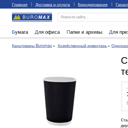
Главная
Доставка и оплата
Брендирование
Гарант
BURO
MAX
Бумага
Для офиса
Папки и архивы
Для пр
Канцтовары Buromax
Хозяйственный инвентарь
Однораз
С
т
Ста
дер