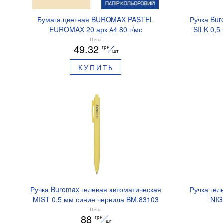
Бумага цветная BUROMAX PASTEL
Ручка Bur
EUROMAX 20 арк А4 80 г/мс
SILK 0,5
BM.2721220E-08
Цена
49.32
грн
шт
КУПИТЬ
Ручка Buromax гелевая автоматическая
Ручка гел
MIST 0,5 мм синие чернила BM.83103
NIG
ароматизи
Цена
88
грн
шт