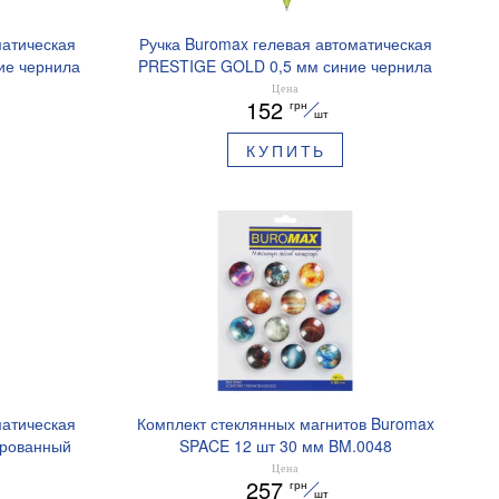
матическая
Ручка Buromax гелевая автоматическая
ие чернила
PRESTIGE GOLD 0,5 мм синие чернила
BM.83101
Цена
152
грн
шт
КУПИТЬ
матическая
Комплект стеклянных магнитов Buromax
ированный
SPACE 12 шт 30 мм BM.0048
ре BM.8379-
Цена
257
грн
шт