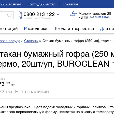
ии и возврат
Сотрудничество
Контакты
0800 213 122
Малокитаевская 29
КИЕВ
КАРТА ПРОЕЗДА
Бесплатно по Украине
езентаций
Расходники
Школа и творчество
Для п
овая посуда
Стаканы
Стакан бумажный гофра (250 мл), термо
такан бумажный гофра (250 м
ермо, 20шт/уп, BUROCLEAN 
Цена
73
грн
шт
62
, Нет в наличии
грн
каны предназначены для подачи холодных и горячих напитков. Ст
жат свою первоначальную форму, несмотря на высокую температур