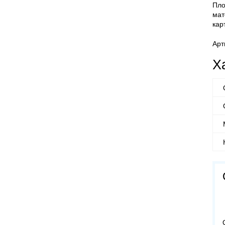
Пло
мат
кар
Арт
Х