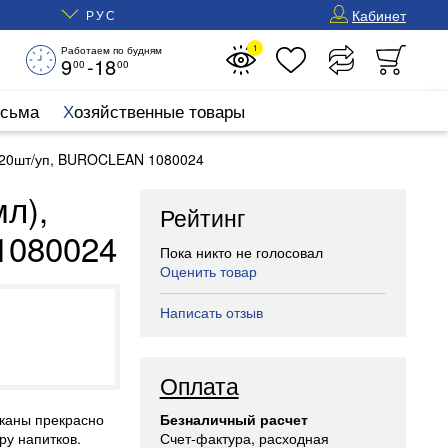
Кабинет
РУС
1
Работаем по будням
9
-18
00
00
исьма
Хозяйственные товары
, 20шт/уп, BUROCLEAN 1080024
л),
Рейтинг
1080024
Пока никто не голосовал
Оценить товар
Написать отзыв
Оплата
аканы прекрасно
Безналичный расчет
у напитков.
Счет-фактура, расходная