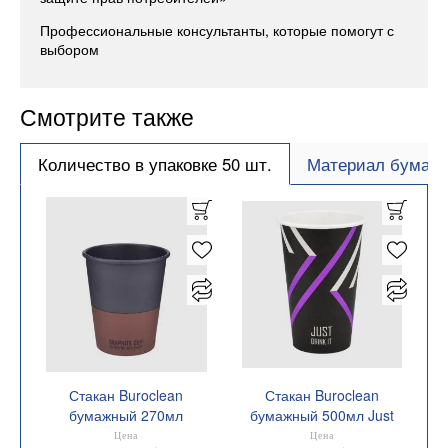
Профессиональные консультанты, которые помогут с
выбором
Смотрите также
Количество в упаковке 50 шт.
Материал бумага
Стакан Buroclean
Стакан Buroclean
бумажный 270мл
бумажный 500мл Just
GRAPHITE CUP 50штук
Drink 50штук 1080062
Цена
Цена