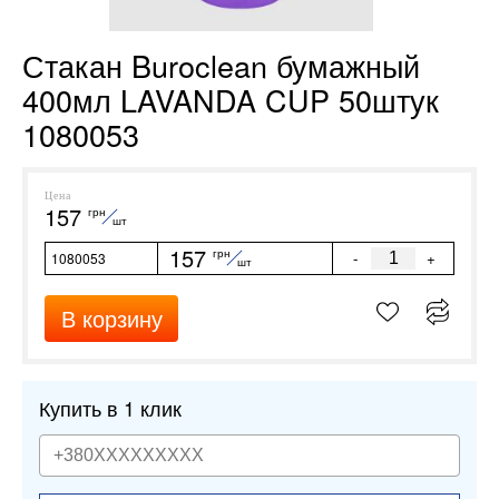
Стакан Buroclean бумажный
400мл LAVANDA CUP 50штук
1080053
Цена
157
грн
шт
157
грн
-
+
1080053
шт
В корзину
Купить в 1 клик