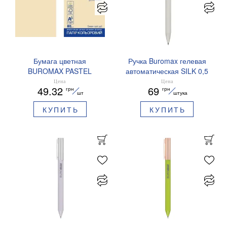
Бумага цветная
Ручка Buromax гелевая
BUROMAX PASTEL
автоматическая SILK 0,5
EUROMAX 20 арк А4 80 г/
мм синие чернила
Цена
Цена
49.32
69
грн
грн
мс BM.2721220E-08
BM.83100
шт
штука
КУПИТЬ
КУПИТЬ