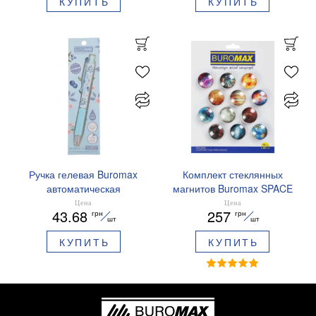
КУПИТЬ
КУПИТЬ
01
Ручка гелевая Buromax
Комплект стеклянных
автоматическая
магнитов Buromax SPACE
ARABESKI 0.5 мм
12 шт 30 мм BM.0048
Цена
Цена
43.68
257
грн
грн
ароматизированный грипп
шт
шт
синие чернила в блистере
КУПИТЬ
КУПИТЬ
BM.8379-02