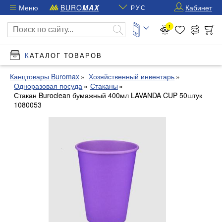
Меню
BURO
MAX
Кабинет
РУС
1
КАТАЛОГ ТОВАРОВ
Канцтовары Buromax
Хозяйственный инвентарь
Одноразовая посуда
Стаканы
Стакан Buroclean бумажный 400мл LAVANDA CUP 50штук
1080053