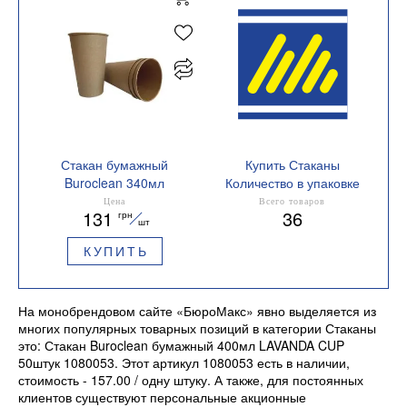
Стакан бумажный
Купить Стаканы
Buroclean 340мл
Количество в упаковке
однослойный крафт
50 шт.
Цена
Всего товаров
131
36
грн
50шт/уп 1080037
шт
КУПИТЬ
На монобрендовом сайте «БюроМакс» явно выделяется из
многих популярных товарных позиций в категории Стаканы
это: Стакан Buroclean бумажный 400мл LAVANDA CUP
50штук 1080053. Этот артикул 1080053 есть в наличии,
стоимость - 157.00 / одну штуку. А также, для постоянных
клиентов существуют персональные акционные