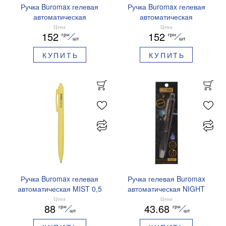
Ручка Buromax гелевая
Ручка Buromax гелевая
автоматическая
автоматическая
PRESTIGE SILVER 0,5 мм
PRESTIGE GOLD 0,5 мм
Цена
Цена
152
152
грн
грн
синие чернила BM.83102
синие чернила BM.83101
шт
шт
КУПИТЬ
КУПИТЬ
Ручка Buromax гелевая
Ручка гелевая Buromax
автоматическая MIST 0,5
автоматическая NIGHT
мм синие чернила
SKY ZODIAC 0.5 мм
Цена
Цена
88
43.68
грн
грн
BM.83103
ароматизированный грипп
шт
шт
синие чернила BM.8379-