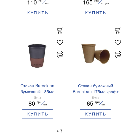
110
165
грн
грн
1080044
шт
штука
КУПИТЬ
КУПИТЬ
Стакан Buroclean
Стакан бумажный
бумажный 185мл
Buroclean 175мл крафт
GRAPHITE CUP 50штук
50шт/уп BUROCLEAN
Цена
Цена
80
65
грн
грн
1080043
1080035
шт
шт
КУПИТЬ
КУПИТЬ