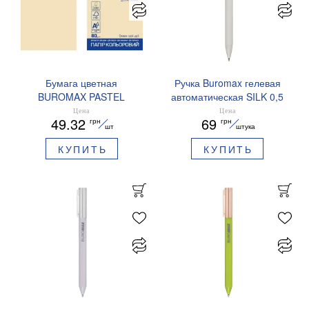
Бумага цветная
Ручка Buromax гелевая
BUROMAX PASTEL
автоматическая SILK 0,5
EUROMAX 20 арк А4 80 г/
мм синие чернила
Цена
Цена
49.32
69
грн
грн
мс BM.2721220E-08
BM.83100
шт
штука
КУПИТЬ
КУПИТЬ