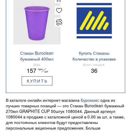
Стакан Buroclean
Купить Стаканы
бумажный 400мл
Количество в упаковке
LAVANDA CUP 50штук
50 шт.
Цена
Всего товаров
157
36
грн
1080053
шт
КУПИТЬ
В каталоге онлайн интернет-магазина
Буромакс
одна из
лучших товарных позиций — это Стакан Buroclean бумажный
270мл GRAPHITE CUP 50штук 1080044. Данный артикул
1080044 в продаже с каталожной ценой в 0.00 за шт, а также,
для постоянных клиентов будут предоставлены
персональные акционные предложения. Больше