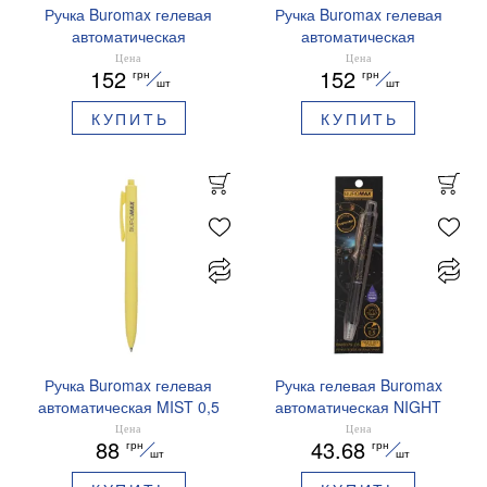
Ручка Buromax гелевая
Ручка Buromax гелевая
автоматическая
автоматическая
PRESTIGE SILVER 0,5 мм
PRESTIGE GOLD 0,5 мм
Цена
Цена
152
152
грн
грн
синие чернила BM.83102
синие чернила BM.83101
шт
шт
КУПИТЬ
КУПИТЬ
Ручка Buromax гелевая
Ручка гелевая Buromax
автоматическая MIST 0,5
автоматическая NIGHT
мм синие чернила
SKY ZODIAC 0.5 мм
Цена
Цена
88
43.68
грн
грн
BM.83103
ароматизированный грипп
шт
шт
синие чернила BM.8379-