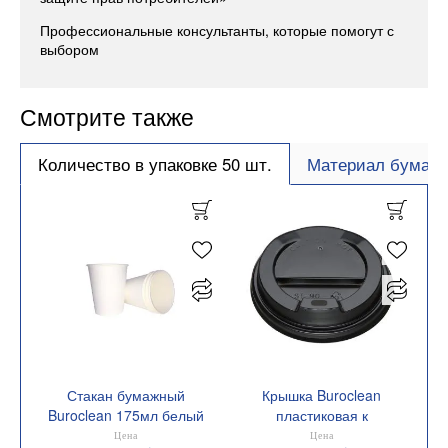
Профессиональные консультанты, которые помогут с
выбором
Смотрите также
Количество в упаковке 50 шт.
Материал бумага
Стакан бумажный
Крышка Buroclean
Buroclean 175мл белый
пластиковая к
50шт/уп 1080029
бумажному стакану D-
Цена
Цена