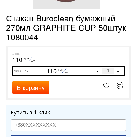
Стакан Buroclean бумажный
270мл GRAPHITE CUP 50штук
1080044
Цена
110
грн
шт
110
грн
-
+
1080044
шт
В корзину
Купить в 1 клик