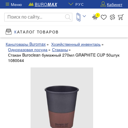
Меню
BURO
MAX
Кабинет
РУС
1
КАТАЛОГ ТОВАРОВ
Канцтовары Buromax
Хозяйственный инвентарь
Одноразовая посуда
Стаканы
Стакан Buroclean бумажный 270мл GRAPHITE CUP 50штук
1080044