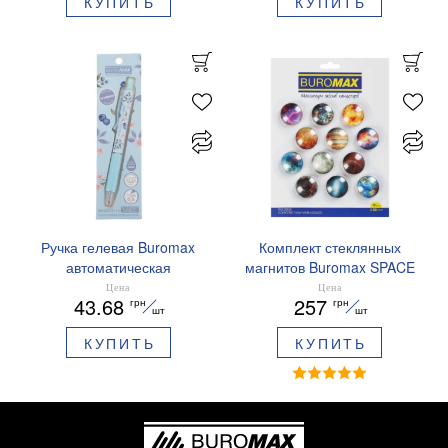
КУПИТЬ
КУПИТЬ
01
Ручка гелевая Buromax
Комплект стеклянных
автоматическая
магнитов Buromax SPACE
ARABESKI 0.5 мм
12 шт 30 мм BM.0048
Цена
Цена
43.68
257
грн
грн
ароматизированный грипп
шт
шт
синие чернила в блистере
КУПИТЬ
КУПИТЬ
BM.8379-02