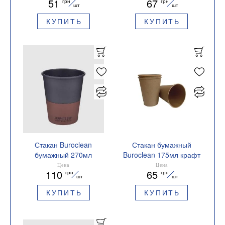
51
67
грн
грн
90мм черная 50шт/уп
шт
шт
10800603
КУПИТЬ
КУПИТЬ
Стакан Buroclean
Стакан бумажный
бумажный 270мл
Buroclean 175мл крафт
GRAPHITE CUP 50штук
50шт/уп BUROCLEAN
Цена
Цена
110
65
грн
грн
1080044
1080035
шт
шт
КУПИТЬ
КУПИТЬ