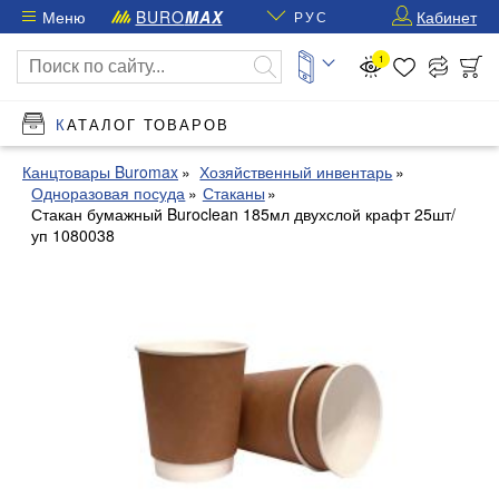
Меню
BURO
MAX
Кабинет
РУС
1
КАТАЛОГ ТОВАРОВ
Канцтовары Buromax
Хозяйственный инвентарь
Одноразовая посуда
Стаканы
Стакан бумажный Buroclean 185мл двухслой крафт 25шт/
уп 1080038