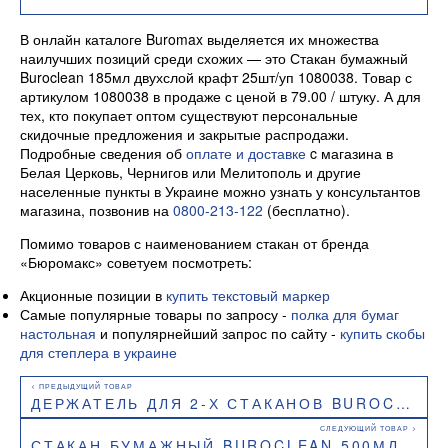
В онлайн каталоге Buromax выделяется их множества
наилучших позиций среди схожих — это Стакан бумажный
Buroclean 185мл двухслой крафт 25шт/уп 1080038. Товар с
артикулом 1080038 в продаже с ценой в 79.00 / штуку. А для
тех, кто покупает оптом существуют персональные
скидочные предложения и закрытые распродажи.
Подробные сведения об
оплате и доставке
c магазина в
Белая Церковь, Чернигов или Мелитополь и другие
населенные пункты в Украине можно узнать у консультантов
магазина, позвонив на
0800-213-122
(бесплатно).
Помимо товаров с наименованием стакан от бренда
«Бюромакс» советуем посмотреть:
Акционные позиции в
купить текстовый маркер
Самые популярные товары по запросу -
полка для бумаг
настольная
и популярнейший запрос по сайту -
купить скобы
для степлера в украине
ДЕРЖАТЕЛЬ ДЛЯ 2-Х СТАКАНОВ BUROCLEAN 1080063
СТАКАН БУМАЖНЫЙ BUROCLEAN 500МЛ БЕЛЫЙ 50ШТ/УП 1080033