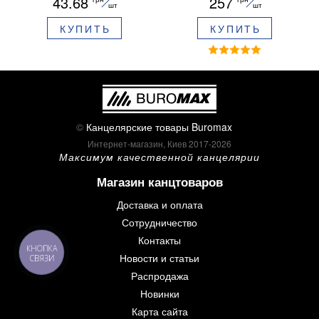
43.68
257
ароматизированный грипп
шт
шт
синие чернила в блистере
КУПИТЬ
КУПИТЬ
BM.8379-02
©
Канцелярские товары Buromax
Интернет-магазин, Киев 2017-2026
Максимум качественной канцелярии
Магазин канцтоваров
Доставка и оплата
Сотрудничество
Контакты
КНОПКА
Новости и статьи
СВЯЗИ
Распродажа
Новинки
Карта сайта