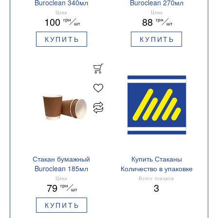
Buroclean 340мл
Buroclean 270мл
двухслойный крафт
двухслойный крафт
Цена
Цена
100
88
грн
грн
25шт/уп 1080040
25шт/уп 1080039
шт
шт
КУПИТЬ
КУПИТЬ
Стакан бумажный
Купить Стаканы
Buroclean 185мл
Количество в упаковке
двухслой крафт 25шт/уп
25 шт.
Цена
Всего товаров
79
3
грн
1080038
шт
КУПИТЬ