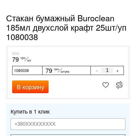
Стакан бумажный Buroclean
185мл двухслой крафт 25шт/уп
1080038
Цена
79
грн
шт
79
грн
-
+
1080038
штука
В корзину
Купить в 1 клик