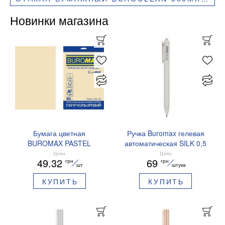
Новинки магазина
Бумага цветная
Ручка Buromax гелевая
BUROMAX PASTEL
автоматическая SILK 0,5
EUROMAX 20 арк А4 80 г/
мм синие чернила
Цена
Цена
49.32
69
грн
грн
мс BM.2721220E-08
BM.83100
шт
штука
КУПИТЬ
КУПИТЬ