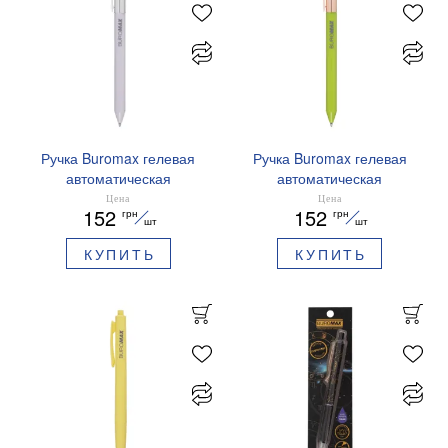
Ручка Buromax гелевая
Ручка Buromax гелевая
автоматическая
автоматическая
PRESTIGE SILVER 0,5 мм
PRESTIGE GOLD 0,5 мм
Цена
Цена
152
152
грн
грн
синие чернила BM.83102
синие чернила BM.83101
шт
шт
КУПИТЬ
КУПИТЬ