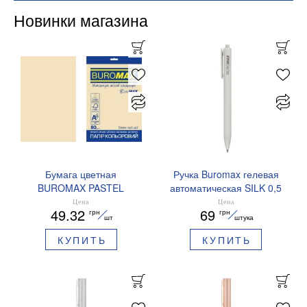
Новинки магазина
Бумага цветная
Ручка Buromax гелевая
BUROMAX PASTEL
автоматическая SILK 0,5
EUROMAX 20 арк А4 80 г/
мм синие чернила
Цена
Цена
49.32
69
грн
грн
мс BM.2721220E-08
BM.83100
шт
штука
КУПИТЬ
КУПИТЬ