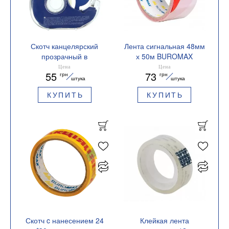
Скотч канцелярский
Лента сигнальная 48мм
прозрачный в
х 50м BUROMAX
диспенсере 18 мм х
BM.7559 красно-белая
Цена
Цена
55
73
грн
грн
20м Buromax BM.7161-
штука
штука
01
КУПИТЬ
КУПИТЬ
Скотч c нанесением 24
Клейкая лента