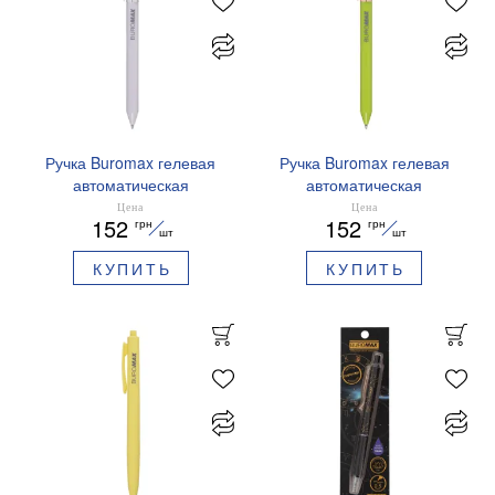
Ручка Buromax гелевая
Ручка Buromax гелевая
автоматическая
автоматическая
PRESTIGE SILVER 0,5 мм
PRESTIGE GOLD 0,5 мм
Цена
Цена
152
152
грн
грн
синие чернила BM.83102
синие чернила BM.83101
шт
шт
КУПИТЬ
КУПИТЬ