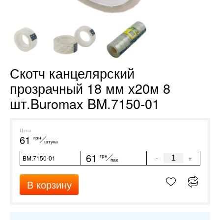
Скотч канцелярский
прозрачный 18 мм х20м 8
шт.Buromax BM.7150-01
Цена
61
грн
штука
61
грн
-
+
BM.7150-01
пак
В корзину