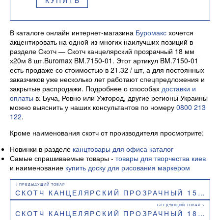
КУПИТЬ
В каталоге онлайн интернет-магазина
Буромакс
хочется
акцентировать на одной из многих наилучших позиций в
разделе Скотч — Скотч канцелярский прозрачный 18 мм
х20м 8 шт.Buromax BM.7150-01. Этот артикул BM.7150-01
есть продаже со стоимостью в 21.32 / шт, а для постоянных
заказчиков уже несколько лет работают спецпредложения и
закрытые распродажи. Подробнее о способах
доставки и
оплаты
в: Буча, Ровно или Ужгород, другие регионы Украины
можно выяснить у наших консультантов по номеру
0800 213
122
.
Кроме наименования скотч от производителя просмотрите:
Новинки в разделе
канцтовары для офиса каталог
Самые спрашиваемые товары -
товары для творчества киев
и наименование
купить доску для рисования маркером
СКОТЧ КАНЦЕЛЯРСКИЙ ПРОЗРАЧНЫЙ 15 ММ Х10М 10 ШТ.BUROMAX BM.7130-01
СКОТЧ КАНЦЕЛЯРСКИЙ ПРОЗРАЧНЫЙ 18 ММ Х 10М BUROMAX BM.7151-01