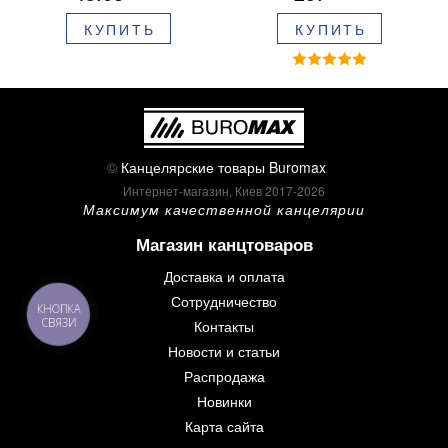
синие чернила в блистере
КУПИТЬ
КУПИТЬ
BM.8379-02
©
Канцелярские товары Buromax
Интернет-магазин, Киев 2017-2026
Максимум качественной канцелярии
Магазин канцтоваров
Доставка и оплата
Сотрудничество
КНОПКА
СВЯЗИ
Контакты
Новости и статьи
Распродажа
Новинки
Карта сайта