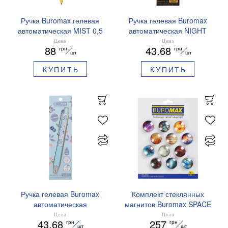
Ручка Buromax гелевая
Ручка гелевая Buromax
автоматическая MIST 0,5
автоматическая NIGHT
мм синие чернила
SKY ZODIAC 0.5 мм
Цена
Цена
88
43.68
грн
грн
BM.83103
ароматизированный грипп
шт
шт
синие чернила BM.8379-
КУПИТЬ
КУПИТЬ
01
Ручка гелевая Buromax
Комплект стеклянных
автоматическая
магнитов Buromax SPACE
ARABESKI 0.5 мм
12 шт 30 мм BM.0048
Цена
Цена
43.68
257
грн
грн
ароматизированный грипп
шт
шт