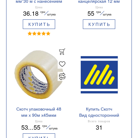
мм*30 м с нанесением
канцелярская 12 мм
АКЦИЯ Buromax
х20м /12 шт.прозрачная
Цена
Цена
36.18
55
грн
грн
BM.7531
Buromax BM.7113-01
штука
штука
КУПИТЬ
КУПИТЬ
Скотч упаковочный 48
Купить Скотч
мм х 90м х45мкм
Вид односторонний
Buromax BM.7025
Цена
Всего товаров
53...55
31
грн
штука