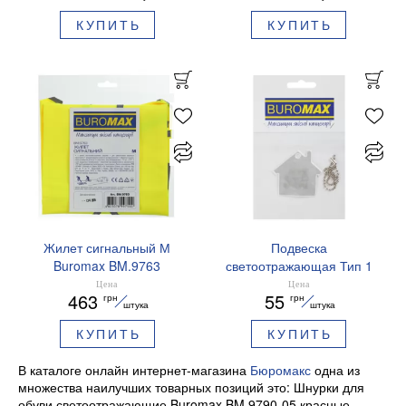
КУПИТЬ
КУПИТЬ
Жилет сигнальный М
Подвеска
Buromax BM.9763
светоотражающая Тип 1
Buromax BM.9702 Домик
Цена
Цена
463
55
грн
грн
штука
штука
КУПИТЬ
КУПИТЬ
В каталоге онлайн интернет-магазина
Бюромакс
одна из
множества наилучших товарных позиций это: Шнурки для
обуви светоотражающие Buromax BM.9790-05 красные.