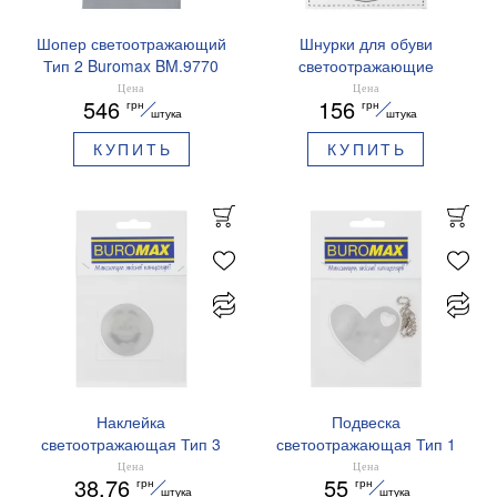
Шопер светоотражающий
Шнурки для обуви
Тип 2 Buromax BM.9770
светоотражающие
Buromax BM.9790-04
Цена
Цена
546
156
грн
грн
зеленые
штука
штука
КУПИТЬ
КУПИТЬ
Наклейка
Подвеска
светоотражающая Тип 3
светоотражающая Тип 1
Buromax BM.9721 Смайл
Buromax BM.9701 Сердце
Цена
Цена
38.76
55
грн
грн
штука
штука