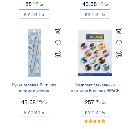
88
43.68
грн
грн
BM.83103
ароматизированный грипп
шт
шт
синие чернила BM.8379-
КУПИТЬ
КУПИТЬ
01
Ручка гелевая Buromax
Комплект стеклянных
автоматическая
магнитов Buromax SPACE
ARABESKI 0.5 мм
12 шт 30 мм BM.0048
Цена
Цена
43.68
257
грн
грн
ароматизированный грипп
шт
шт
синие чернила в блистере
КУПИТЬ
КУПИТЬ
BM.8379-02