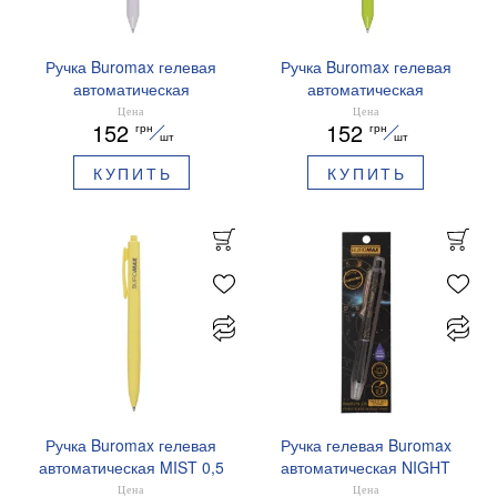
Ручка Buromax гелевая
Ручка Buromax гелевая
автоматическая
автоматическая
PRESTIGE SILVER 0,5 мм
PRESTIGE GOLD 0,5 мм
Цена
Цена
152
152
грн
грн
синие чернила BM.83102
синие чернила BM.83101
шт
шт
КУПИТЬ
КУПИТЬ
Ручка Buromax гелевая
Ручка гелевая Buromax
автоматическая MIST 0,5
автоматическая NIGHT
мм синие чернила
SKY ZODIAC 0.5 мм
Цена
Цена