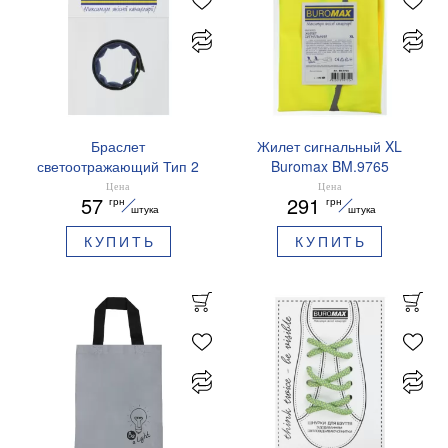
Браслет
Жилет сигнальный XL
светоотражающий Тип 2
Buromax BM.9765
Buromax BM.9712 детский
Цена
Цена
57
291
грн
грн
желто-синий
штука
штука
КУПИТЬ
КУПИТЬ