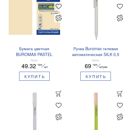
Бумага цветная
Ручка Buromax гелевая
BUROMAX PASTEL
автоматическая SILK 0,5
EUROMAX 20 арк А4 80 г/
мм синие чернила
Цена
Цена
49.32
69
грн
грн
мс BM.2721220E-08
BM.83100
шт
штука
КУПИТЬ
КУПИТЬ