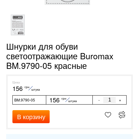
Шнурки для обуви
светоотражающие Buromax
BM.9790-05 красные
Цена
156
грн
штука
156
грн
-
+
BM.9790-05
штука
В корзину