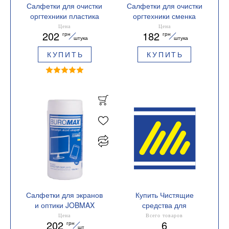
Салфетки для очистки
Салфетки для очистки
оргтехники пластика
оргтехники сменка
офисной мебели
Buromax BM.0801-01
Цена
Цена
202
182
грн
грн
Buromax BM.0803
штука
штука
КУПИТЬ
КУПИТЬ
Салфетки для экранов
Купить Чистящие
и оптики JOBMAX
средства для
Buromax BM.0802
оргтехники
Цена
Всего товаров
202
6
грн
Вид салфетки
шт