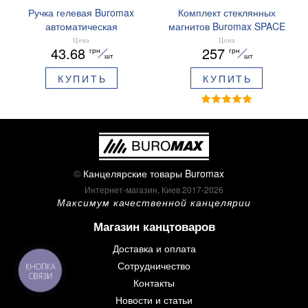
Ручка гелевая Buromax
Комплект стеклянных
автоматическая
магнитов Buromax SPACE
ARABESKI 0.5 мм
12 шт 30 мм BM.0048
Цена
Цена
43.68
257
грн
грн
ароматизированный грипп
шт
шт
синие чернила в блистере
КУПИТЬ
КУПИТЬ
BM.8379-02
©
Канцелярские товары Buromax
Интернет-магазин, Киев 2017-2026
Максимум качественной канцелярии
Магазин канцтоваров
Доставка и оплата
Сотрудничество
КНОПКА
СВЯЗИ
Контакты
Новости и статьи