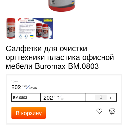
Салфетки для очистки
оргтехники пластика офисной
мебели Buromax BM.0803
Цена
202
грн
штука
202
грн
-
+
BM.0803
шт
В корзину