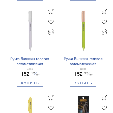
Ручка Buromax гелевая
Ручка Buromax гелевая
автоматическая
автоматическая
PRESTIGE SILVER 0,5 мм
PRESTIGE GOLD 0,5 мм
Цена
Цена
152
152
грн
грн
синие чернила BM.83102
синие чернила BM.83101
шт
шт
КУПИТЬ
КУПИТЬ