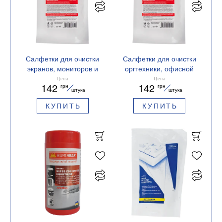
Салфетки для очистки
Салфетки для очистки
экранов, мониторов и
оргтехники, офисной
оптики (сменка)
мебели, пластика
Цена
Цена
142
142
грн
грн
Buromax BM.0802-01
(сменка) Buromax
штука
штука
BM.0803-01
КУПИТЬ
КУПИТЬ