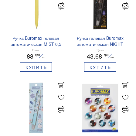
Ручка Buromax гелевая
Ручка гелевая Buromax
автоматическая MIST 0,5
автоматическая NIGHT
мм синие чернила
SKY ZODIAC 0.5 мм
Цена
Цена
88
43.68
грн
грн
BM.83103
ароматизированный грипп
шт
шт
синие чернила BM.8379-
КУПИТЬ
КУПИТЬ
01