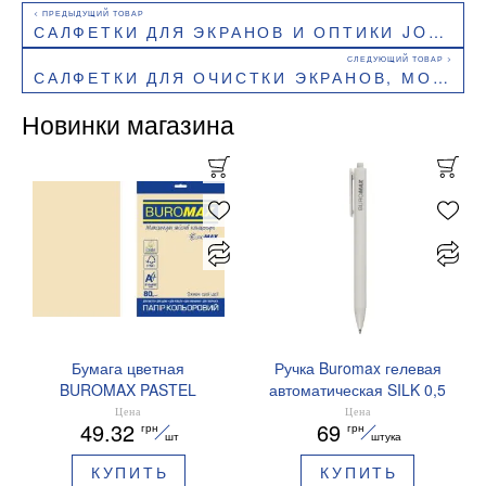
САЛФЕТКИ ДЛЯ ЭКРАНОВ И ОПТИКИ JOBMAX BUROMAX BM.0802
САЛФЕТКИ ДЛЯ ОЧИСТКИ ЭКРАНОВ, МОНИТОРОВ И ОПТИКИ (СМЕНКА) BUROMAX BM.0802-01
Новинки магазина
Бумага цветная
Ручка Buromax гелевая
BUROMAX PASTEL
автоматическая SILK 0,5
EUROMAX 20 арк А4 80 г/
мм синие чернила
Цена
Цена
49.32
69
грн
грн
мс BM.2721220E-08
BM.83100
шт
штука
КУПИТЬ
КУПИТЬ