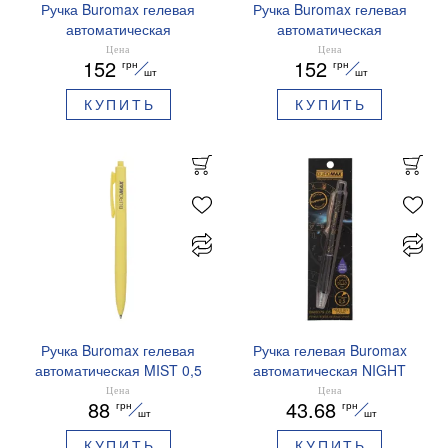
Ручка Buromax гелевая
Ручка Buromax гелевая
автоматическая
автоматическая
PRESTIGE SILVER 0,5 мм
PRESTIGE GOLD 0,5 мм
Цена
Цена
152
152
грн
грн
синие чернила BM.83102
синие чернила BM.83101
шт
шт
КУПИТЬ
КУПИТЬ
Ручка Buromax гелевая
Ручка гелевая Buromax
автоматическая MIST 0,5
автоматическая NIGHT
мм синие чернила
SKY ZODIAC 0.5 мм
Цена
Цена
88
43.68
грн
грн
BM.83103
ароматизированный грипп
шт
шт
синие чернила BM.8379-
КУПИТЬ
КУПИТЬ