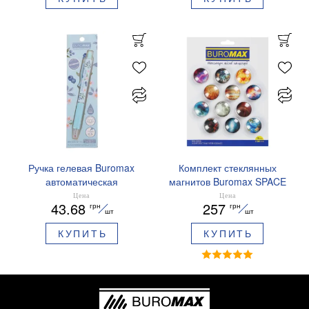
01
Ручка гелевая Buromax
Комплект стеклянных
автоматическая
магнитов Buromax SPACE
ARABESKI 0.5 мм
12 шт 30 мм BM.0048
Цена
Цена
43.68
257
грн
грн
ароматизированный грипп
шт
шт
синие чернила в блистере
КУПИТЬ
КУПИТЬ
BM.8379-02