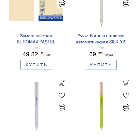
Бумага цветная
Ручка Buromax гелевая
BUROMAX PASTEL
автоматическая SILK 0,5
EUROMAX 20 арк А4 80 г/
мм синие чернила
Цена
Цена
49.32
69
грн
грн
мс BM.2721220E-08
BM.83100
шт
штука
КУПИТЬ
КУПИТЬ