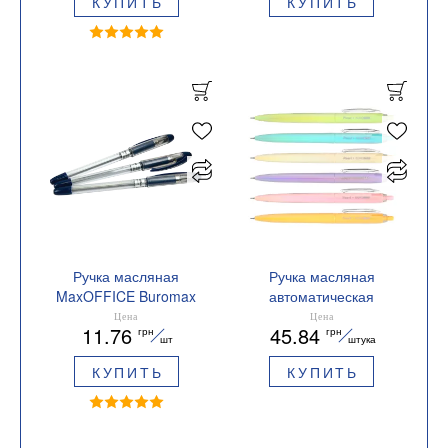
КУПИТЬ
КУПИТЬ
Ручка масляная
Ручка масляная
MaxOFFICE Buromax
автоматическая
BM.8352
Buromax PEARL 0,7 мм
Цена
Цена
11.76
45.84
грн
грн
синяя BM.8371
шт
штука
КУПИТЬ
КУПИТЬ