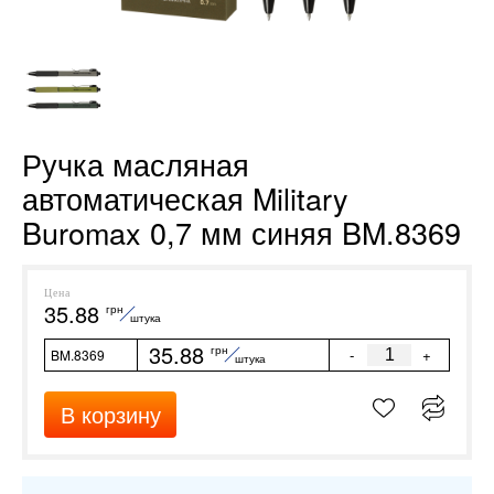
Ручка масляная
автоматическая Military
Buromax 0,7 мм синяя BM.8369
Цена
35.88
грн
штука
35.88
грн
-
+
BM.8369
штука
В корзину