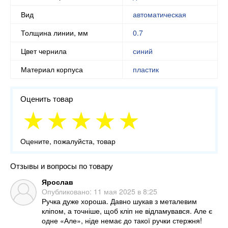
Вид
автоматическая
Толщина линии, мм
0.7
Цвет чернила
синий
Материал корпуса
пластик
Оценить товар
Оцените, пожалуйста, товар
Отзывы и вопросы по товару
Ярослав
Опубликовано:
11 мая 2025 в 8:25
Ручка дуже хороша. Давно шукав з металевим
кліпом, а точніше, щоб кліп не відламувався. Але є
одне «Але», ніде немає до такої ручки стержня!