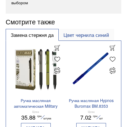
выбором
Смотрите также
Замена стержня да
Цвет чернила синий
Ручка масляная
Ручка масляная Hypnos
автоматическая Military
Buromax BM.8353
Buromax 0,7 мм синяя
Цена
Цена
35.88
7.02
грн
грн
BM.8369
штука
шт