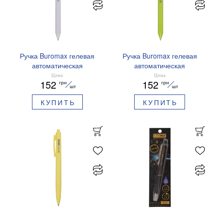
Ручка Buromax гелевая
Ручка Buromax гелевая
автоматическая
автоматическая
PRESTIGE SILVER 0,5 мм
PRESTIGE GOLD 0,5 мм
Цена
Цена
152
152
грн
грн
синие чернила BM.83102
синие чернила BM.83101
шт
шт
КУПИТЬ
КУПИТЬ