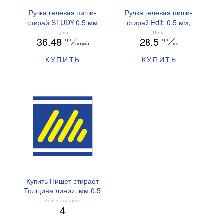
Ручка гелевая пиши-
Ручка гелевая пиши-
стирай STUDY 0.5 мм
стирай Edit, 0.5 мм,
синяя BM.8310-01
BUROMAX BM.8300
Цена
Цена
36.48
28.5
грн
грн
штука
шт
КУПИТЬ
КУПИТЬ
Купить Пишет-стирает
Толщина линии, мм 0.5
Всего товаров
4