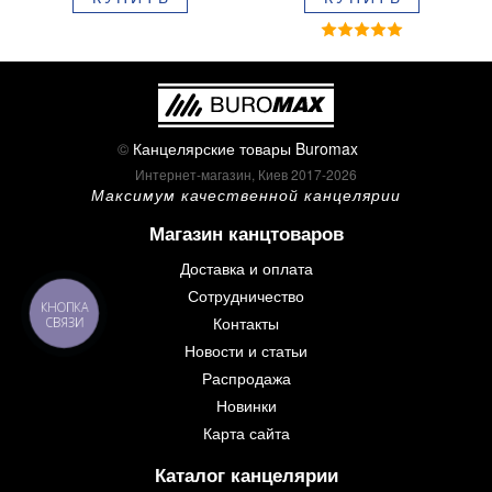
BM.8379-02
©
Канцелярские товары Buromax
Интернет-магазин, Киев 2017-2026
Максимум качественной канцелярии
Магазин канцтоваров
Доставка и оплата
Сотрудничество
КНОПКА
Контакты
СВЯЗИ
Новости и статьи
Распродажа
Новинки
Карта сайта
Каталог канцелярии