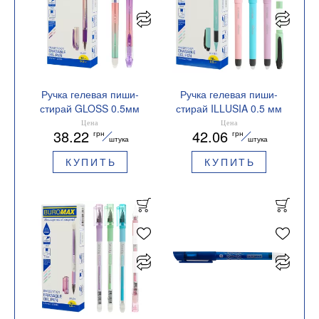
Ручка гелевая пиши-
Ручка гелевая пиши-
стирай GLOSS 0.5мм
стирай ILLUSIA 0.5 мм
синяя BM.8312-01
синяя BM.8313-01
Цена
Цена
38.22
42.06
грн
грн
штука
штука
КУПИТЬ
КУПИТЬ