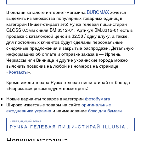
В онлайн каталоге интернет-магазина
BUROMAX
хочется
выделить из множества популярных товарных единиц в
категории Пишет-стирает это: Ручка гелевая пиши-стирай
GLOSS 0.5мм синяя BM.8312-01. Артикул BM.8312-01 есть в
продаже с каталожной ценой в 32.58 / одну штуку, а также,
для постоянных клиентов будут сделаны персональные
скидочные предложения и закрытые распродажи. Детальную
информацию об оплате и отправке заказа в — Ирпень,
Черкассы или Винница и другие украинские города можно
выяснить позвонив на любой из номеров на странице
«
Контакты
».
Кроме имени товара Ручка гелевая пиши-стирай от бренда
«Бюромакс» рекомендуем посмотреть:
Новые варианты товаров в категории
фотобумага
Широко изветсные товары на сайте
оригинальные
ежедневники украина
и наименование
бокс для бумаги
РУЧКА ГЕЛЕВАЯ ПИШИ-СТИРАЙ ILLUSIA 0.5 ММ СИНЯЯ BM.8313-01
Новинки магазина