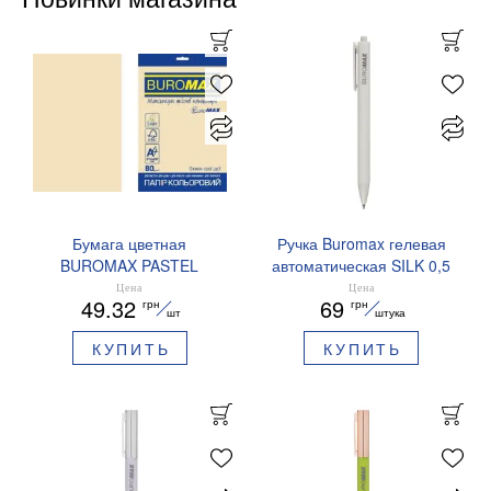
Бумага цветная
Ручка Buromax гелевая
BUROMAX PASTEL
автоматическая SILK 0,5
EUROMAX 20 арк А4 80 г/
мм синие чернила
Цена
Цена
49.32
69
грн
грн
мс BM.2721220E-08
BM.83100
шт
штука
КУПИТЬ
КУПИТЬ