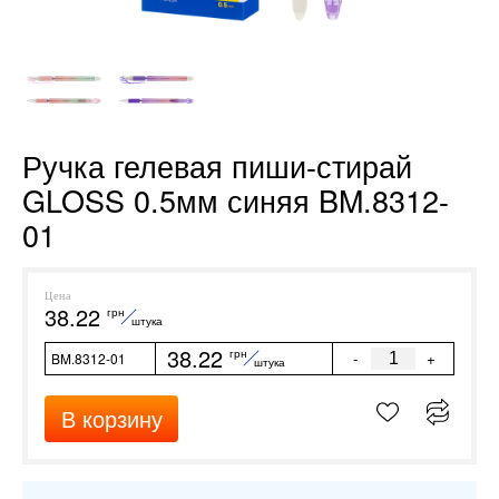
Ручка гелевая пиши-стирай
GLOSS 0.5мм синяя BM.8312-
01
Цена
38.22
грн
штука
38.22
грн
-
+
BM.8312-01
штука
В корзину