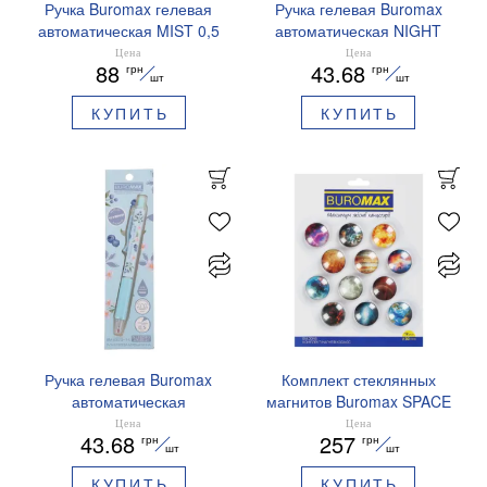
Ручка Buromax гелевая
Ручка гелевая Buromax
автоматическая MIST 0,5
автоматическая NIGHT
мм синие чернила
SKY ZODIAC 0.5 мм
Цена
Цена
88
43.68
грн
грн
BM.83103
ароматизированный грипп
шт
шт
синие чернила BM.8379-
КУПИТЬ
КУПИТЬ
01
Ручка гелевая Buromax
Комплект стеклянных
автоматическая
магнитов Buromax SPACE
ARABESKI 0.5 мм
12 шт 30 мм BM.0048
Цена
Цена
43.68
257
грн
грн
ароматизированный грипп
шт
шт
синие чернила в блистере
КУПИТЬ
КУПИТЬ