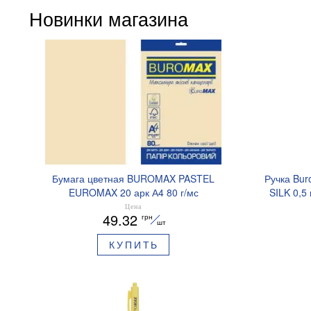
Новинки магазина
Бумага цветная BUROMAX PASTEL
Ручка Bur
EUROMAX 20 арк А4 80 г/мс
SILK 0,5
BM.2721220E-08
Цена
49.32
грн
шт
КУПИТЬ