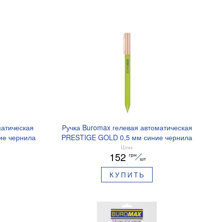
матическая
Ручка Buromax гелевая автоматическая
ие чернила
PRESTIGE GOLD 0,5 мм синие чернила
BM.83101
Цена
152
грн
шт
КУПИТЬ