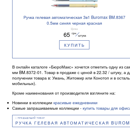
Ручка гелевая автоматическая 3в1 Buromax BM.8367
0.5мм синяя черная красная
Цена
65
грн
штука
КУПИТЬ
В онлайн каталоге «БюроМакс» хочется отметить одну из с
мм BM.8372-01. Товар в продаже с ценой в 22.32 / штуку, 
получении товара в: Умань, Житомир или Конотоп и в оста
мобильных).
Кроме наименования от производителя взгляните на:
Новинки в коллекции
красивые ежедневники
Самые запрашиваемые коллекции -
купить товары для офис
РУЧКА ГЕЛЕВАЯ АВТОМАТИЧЕСКАЯ BUROMAX BLOSSOM 0.5 ММ АРОМА