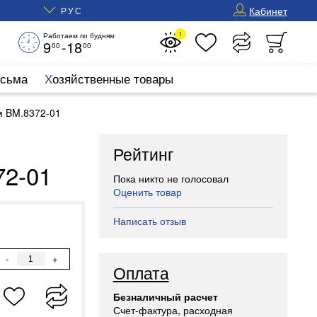
Кабинет
РУС
1
Работаем по будням
9
-18
00
00
исьма
Хозяйственные товары
м BM.8372-01
Рейтинг
72-01
Пока никто не голосовал
Оценить товар
Написать отзыв
-
+
Оплата
Безналичный расчет
Счет-фактура, расходная