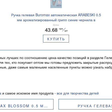
Ручка гелевая Buromax автоматическая ARABESKI 0.5
мм ароматизированный грипп синие чернила в
блистере BM.8379-02
Цена
43.68
грн
шт
КУПИТЬ
амых лучших по соотношению цена-качество позиций в разделе Гел
а для тех, кто покупает оптом мы готовы предложить закрытые рас
льные, даже самые маленькие населенные пункты можно узнать на
а
и самое искомое имя продукта -
все для творчества детей
ТИЗИРОВАННЫЙ ГРИПП BM.8368
РУЧКА ГЕЛЕВА