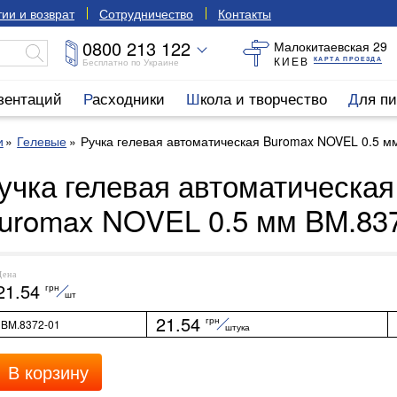
ии и возврат
Сотрудничество
Контакты
0800 213 122
Малокитаевская 29
КИЕВ
КАРТА ПРОЕЗДА
Бесплатно по Украине
езентаций
Расходники
Школа и творчество
Для п
и
Гелевые
Ручка гелевая автоматическая Buromax NOVEL 0.5 м
учка гелевая автоматическая
uromax NOVEL 0.5 мм BM.83
Цена
21.54
грн
шт
21.54
грн
BM.8372-01
штука
В корзину