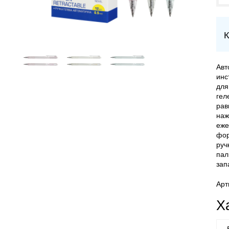
К
Авт
инс
для
гел
рав
наж
еже
фор
руч
пал
зап
Арт
Х