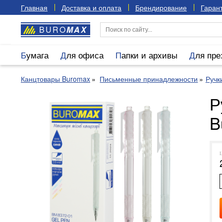
Главная
Доставка и оплата
Брендирование
Гарант
BURO
MAX
Бумага
Для офиса
Папки и архивы
Для пр
Канцтовары Buromax
Письменные принадлежности
Ручк
Р
B