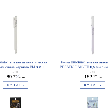
omax гелевая автоматическая
Ручка Buromax гелевая авто
 мм синие чернила BM.83100
PRESTIGE SILVER 0,5 мм син
BM.83102
Цена
Цена
69
152
грн
грн
штука
шт
КУПИТЬ
КУПИТЬ