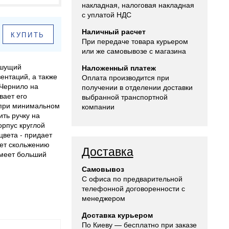
накладная, налоговая накладная
с уплатой НДС
Наличный расчет
КУПИТЬ
При передаче товара курьером
или же самовывозе с магазина
ишущий
Наложенный платеж
ентаций, а также
Оплата производится при
 Чернило на
получении в отделении доставки
вает его
выбранной транспортной
 при минимальном
компании
ить ручку на
орпус круглой
цвета - придает
ует скольжению
Доставка
имеет больший
Самовывоз
С офиса по предварительной
телефонной договоренности с
менеджером
Доставка курьером
По Киеву — бесплатно при заказе