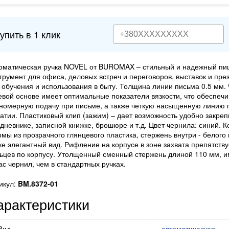
упить в 1 клик
оматическая ручка NOVEL от BUROMAX – стильный и надежный п
трумент для офиса, деловых встреч и переговоров, выставок и през
 обучения и использования в быту. Толщина линии письма 0.5 мм.
евой основе имеет оптимальные показатели вязкости, что обеспечи
номерную подачу при письме, а также четкую насыщенную линию
атии. Пластиковый клип (зажим) – дает возможность удобно закреп
дневнике, записной книжке, брошюре и т.д. Цвет чернила: синий. К
мы из прозрачного глянцевого пластика, стержень внутри - белого 
ке элегантный вид. Рифление на корпусе в зоне захвата препятств
ьцев по корпусу. Утолщенный сменный стержень длиной 110 мм, 
ас чернил, чем в стандартных ручках.
икул:
BM.8372-01
арактеристики
Вид
автоматическая