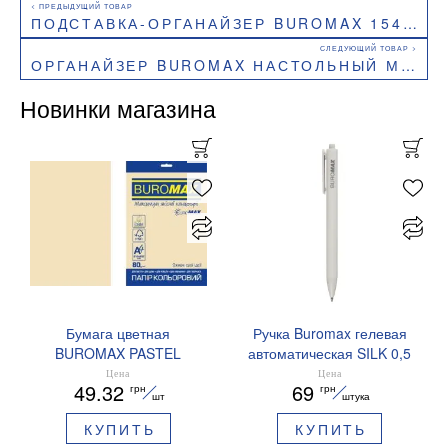
ПОДСТАВКА-ОРГАНАЙЗЕР BUROMAX 154X103X100ММ МЕТАЛЛИЧЕСКИЙ СЕРЕБРЯНЫЙ BM.6246-24
ОРГАНАЙЗЕР BUROMAX НАСТОЛЬНЫЙ МЕТАЛЛИЧЕСКИЙ СЕРЕБРЯНЫЙ BM.6247-24
Новинки магазина
Бумага цветная
Ручка Buromax гелевая
BUROMAX PASTEL
автоматическая SILK 0,5
EUROMAX 20 арк А4 80 г/
мм синие чернила
Цена
Цена
49.32
69
грн
грн
мс BM.2721220E-08
BM.83100
шт
штука
КУПИТЬ
КУПИТЬ