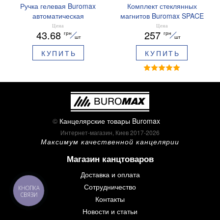
Ручка гелевая Buromax
Комплект стеклянных
автоматическая
магнитов Buromax SPACE
ARABESKI 0.5 мм
12 шт 30 мм BM.0048
Цена
Цена
43.68
257
грн
грн
ароматизированный грипп
шт
шт
синие чернила в блистере
КУПИТЬ
КУПИТЬ
BM.8379-02
©
Канцелярские товары Buromax
Интернет-магазин, Киев 2017-2026
Максимум качественной канцелярии
Магазин канцтоваров
Доставка и оплата
Сотрудничество
КНОПКА
СВЯЗИ
Контакты
Новости и статьи