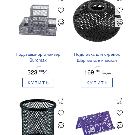
Подставка-органайзер
Подставка для скрепок
Buromax
Шар металлическая
154x103x100мм
75х57 мм BM.6220
Цена
Цена
323
169
грн
грн
металлический
Buromax
шт
штука
серебряный BM.6246-
КУПИТЬ
КУПИТЬ
24