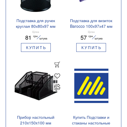
Подставка для ручек
Подставка для визиток
круглая 80х80х97 мм
Barocco 100х97х47 мм
металлическая
металлическая
Цена
Цена
81
57
грн
грн
Buromax BM.6202
Buromax BM.6226
штука
штука
КУПИТЬ
КУПИТЬ
Прибор настольный
Купить Подставки и
210x150x100 мм
стаканы настольные