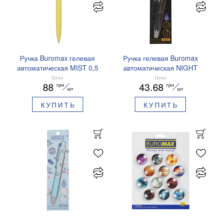
Ручка Buromax гелевая
Ручка гелевая Buromax
автоматическая MIST 0,5
автоматическая NIGHT
мм синие чернила
SKY ZODIAC 0.5 мм
Цена
Цена
88
43.68
грн
грн
BM.83103
ароматизированный грипп
шт
шт
синие чернила BM.8379-
КУПИТЬ
КУПИТЬ
01