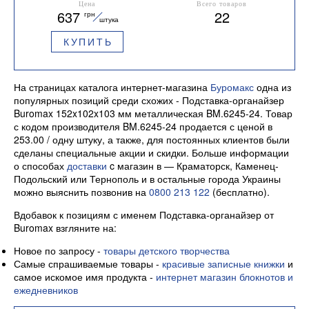
металлический
Материал металл
Цена
Всего товаров
637
22
грн
BM.6241 Buromax
штука
КУПИТЬ
На страницах каталога интернет-магазина
Буромакс
одна из
популярных позиций среди схожих - Подставка-органайзер
Buromax 152x102x103 мм металлическая BM.6245-24. Товар
с кодом производителя BM.6245-24 продается с ценой в
253.00 / одну штуку, а также, для постоянных клиентов были
сделаны специальные акции и скидки. Больше информации
о способах
доставки
c магазин в — Краматорск, Каменец-
Подольский или Тернополь и в остальные города Украины
можно выяснить позвонив на
0800 213 122
(бесплатно).
Вдобавок к позициям с именем Подставка-органайзер от
Buromax взгляните на:
Новое по запросу -
товары детского творчества
Самые спрашиваемые товары -
красивые записные книжки
и
самое искомое имя продукта -
интернет магазин блокнотов и
ежедневников