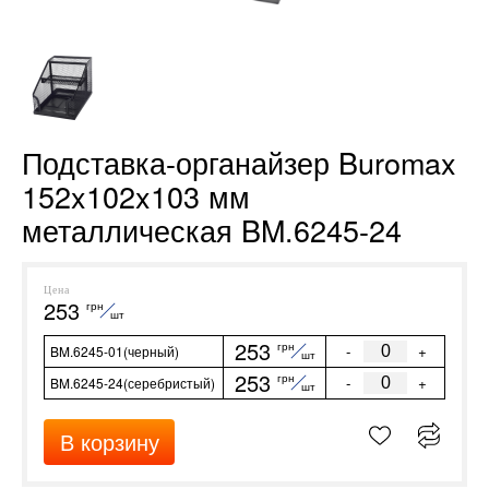
Подставка-органайзер Buromax
152x102x103 мм
металлическая BM.6245-24
Цена
253
грн
шт
253
грн
-
+
BM.6245-01(черный)
шт
253
грн
-
+
BM.6245-24(серебристый)
шт
В корзину