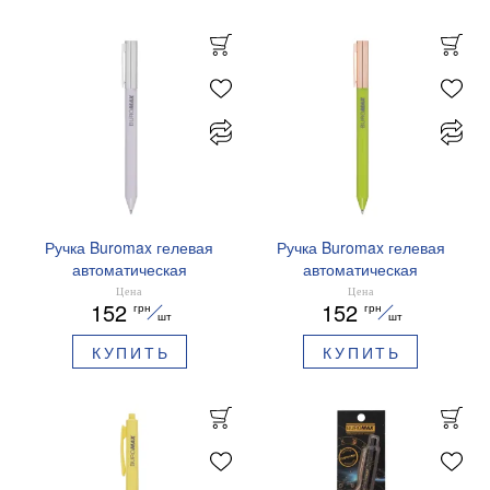
Ручка Buromax гелевая
Ручка Buromax гелевая
автоматическая
автоматическая
PRESTIGE SILVER 0,5 мм
PRESTIGE GOLD 0,5 мм
Цена
Цена
152
152
грн
грн
синие чернила BM.83102
синие чернила BM.83101
шт
шт
КУПИТЬ
КУПИТЬ