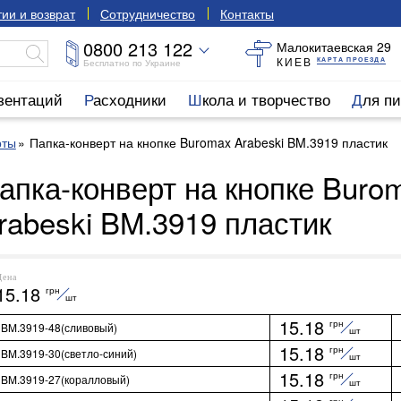
ии и возврат
Сотрудничество
Контакты
0800 213 122
Малокитаевская 29
КИЕВ
КАРТА ПРОЕЗДА
Бесплатно по Украине
езентаций
Расходники
Школа и творчество
Для п
рты
Папка-конверт на кнопке Buromax Arabeski BM.3919 пластик
апка-конверт на кнопке Buro
rabeski BM.3919 пластик
Цена
15.18
грн
шт
15.18
грн
BM.3919-48(сливовый)
шт
15.18
грн
BM.3919-30(светло-синий)
шт
15.18
грн
BM.3919-27(коралловый)
шт
грн