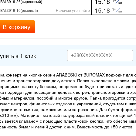
15.18
BM.3919-26(сиреневый)
шт
15.18
грн
BM.3919-10(розовый)
Наличие уточняйте
шт
В корзину
упить в 1 клик
ка конверт на кнопке серии ARABESKI от BUROMAX подходит для 
нения и транспортировки документов. Папка выполнена в ярком ц
скрящимся на свету блеском, непременно будет привлекать и вдохн
ка подойдет для посещения деловых встреч, транспортировки и хр
бных материалов, пособий и многое другое. Папка пригодится со
изнес центров, финансовых отделов и учреждений, студентам и шк
ержимое от смятия, намокания или загрязнения. Для бумаг форма
х210 мм). Материал: матовый полупрозрачный пластик толщиной 1
рывается клапаном с помощью пластиковой кнопки, что обеспечив
ранность бумаг и легкий доступ к ним. Вместимость до 150 листов.