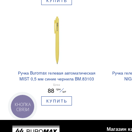
КУПИТЬ
Ручка Buromax гелевая автоматическая
Ручка гел
MIST 0,5 мм синие чернила BM.83103
NIG
ароматизи
Цена
88
грн
шт
КУПИТЬ
КНОПКА
СВЯЗИ
Магазин к