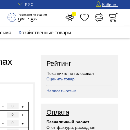
Кабинет
РУС
1
Работаем по будням
9
-18
00
00
исьма
Хозяйственные товары
max
Рейтинг
Пока никто не голосовал
Оценить товар
Написать отзыв
-
+
Оплата
-
+
Безналичный расчет
-
+
Счет-фактура, расходная