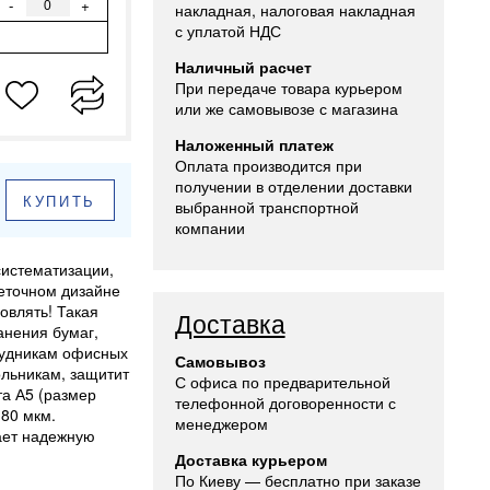
-
+
накладная, налоговая накладная
с уплатой НДС
Наличный расчет
При передаче товара курьером
или же самовывозе с магазина
Наложенный платеж
Оплата производится при
получении в отделении доставки
КУПИТЬ
выбранной транспортной
компании
систематизации,
веточном дизайне
овлять! Такая
Доставка
анения бумаг,
трудникам офисных
Самовывоз
ольникам, защитит
С офиса по предварительной
та А5 (размер
телефонной договоренности с
80 мкм.
менеджером
ает надежную
Доставка курьером
По Киеву — бесплатно при заказе