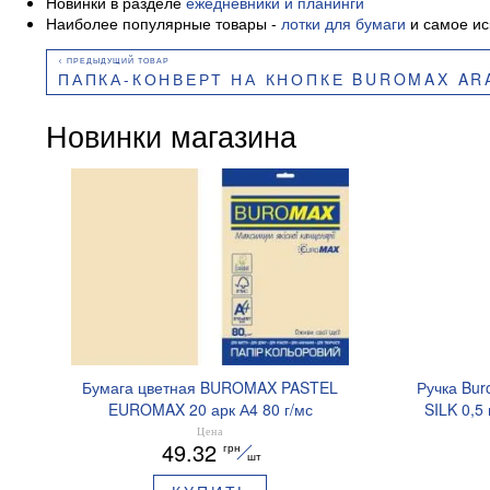
Новинки в разделе
ежедневники и планинги
Наиболее популярные товары -
лотки для бумаги
и самое ис
ПАПКА-КОНВЕРТ НА КНОПКЕ BUROMAX ARA
Новинки магазина
Бумага цветная BUROMAX PASTEL
Ручка Bur
EUROMAX 20 арк А4 80 г/мс
SILK 0,5
BM.2721220E-08
Цена
49.32
грн
шт