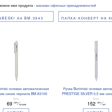
комое имя продукта -
магазин офисных принадлежностей
BESKI А4 BM.3943
ПАПКА-КОНВЕРТ НА КНОП
omax гелевая автоматическая
Ручка Buromax гелевая авто
 мм синие чернила BM.83100
PRESTIGE SILVER 0,5 мм син
BM.83102
Цена
Цена
69
152
грн
грн
штука
шт