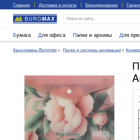
Главная
Доставка и оплата
Брендирование
Гарант
BURO
MAX
Бумага
Для офиса
Папки и архивы
Для пр
Канцтовары Buromax
Папки и системы архивации
Конве
П
A