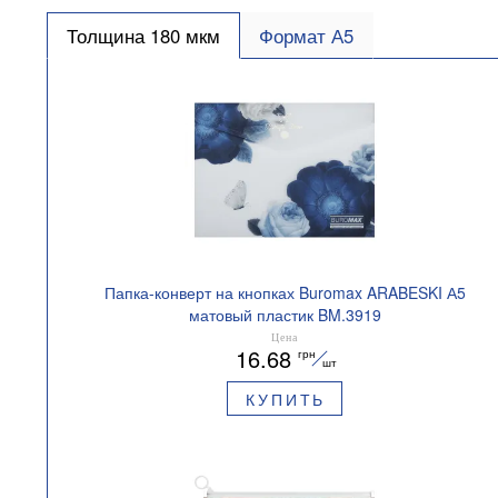
Толщина 180 мкм
Формат А5
Папка-конверт на кнопках Buromax ARABESKI А5
матовый пластик BM.3919
Цена
16.68
грн
шт
КУПИТЬ