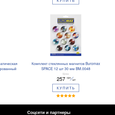
КУПИТЬ
матическая
Комплект стеклянных магнитов Buromax
ированный
SPACE 12 шт 30 мм BM.0048
ре BM.8379-
Цена
257
грн
шт
КУПИТЬ
Соцсети и партнеры