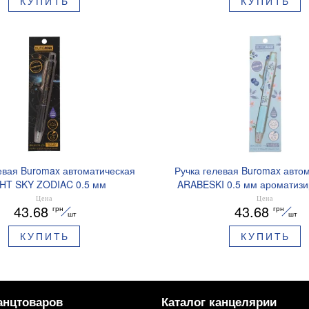
КУПИТЬ
КУПИТЬ
евая Buromax автоматическая
Ручка гелевая Buromax авто
HT SKY ZODIAC 0.5 мм
ARABESKI 0.5 мм ароматиз
рованный грипп синие чернила
грипп синие чернила в блисте
Цена
Цена
43.68
43.68
грн
грн
BM.8379-01
02
шт
шт
КУПИТЬ
КУПИТЬ
анцтоваров
Каталог канцелярии