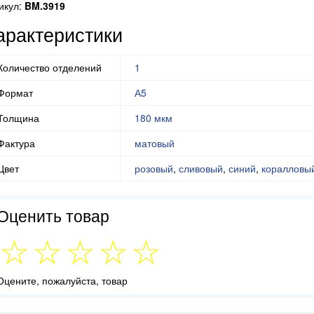
икул:
BM.3919
арактеристики
Количество отделений
1
Формат
А5
Толщина
180 мкм
Фактура
матовый
Цвет
розовый
,
сливовый
,
синий
,
коралловы
Оценить товар
Оцените, пожалуйста, товар