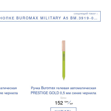
КЕ BUROMAX MILITARY A5 BM.3919-04 ПЛАСТИК
матическая
Ручка Buromax гелевая автоматическая
ие чернила
PRESTIGE GOLD 0,5 мм синие чернила
BM.83101
Цена
152
грн
шт