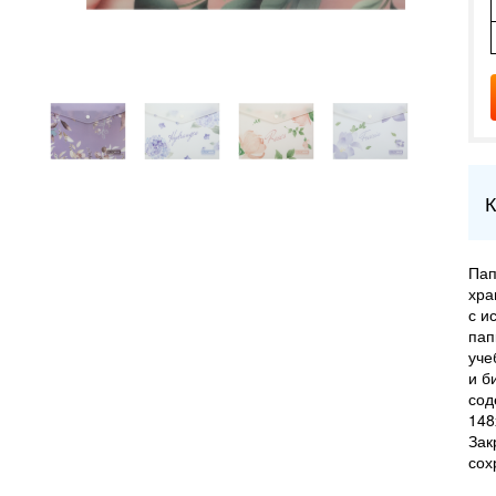
К
Пап
хра
с и
пап
уче
и б
сод
148
Зак
сох