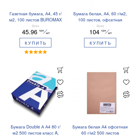
Газетная бумага, А4, 45 г/
Бумага белая, А4, 60 г/м2,
м2, 100 листов BUROMAX
100 листов, офсетная
BM.27261100
BUROMAX BM.27241100
Цена
Цена
45.96
104
грн
грн
шт
шт
КУПИТЬ
КУПИТЬ
Бумага Double А А4 80 г/
Бумага белая А4 офсетная
м2 500 листов класс A,
60 г/м2 500 листов