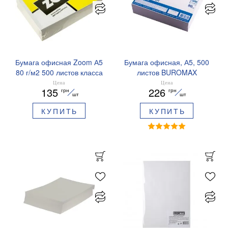
Бумага офисная Zoom А5
Бумага офисная, А5, 500
80 г/м2 500 листов класса
листов BUROMAX
C+ A5.80.Zoom
BM.27111500
Цена
Цена
135
226
грн
грн
шт
шт
КУПИТЬ
КУПИТЬ