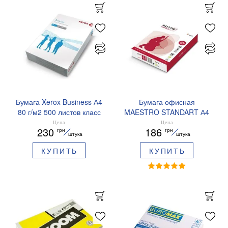
Бумага Xerox Business А4
Бумага офисная
80 г/м2 500 листов класс
MAESTRO STANDART А4
B A4.80.Xerox.Business
80 г/м2 500 листов класс B
Цена
Цена
230
186
грн
грн
A4.80.Maestro.Standart.plus
штука
штука
КУПИТЬ
КУПИТЬ