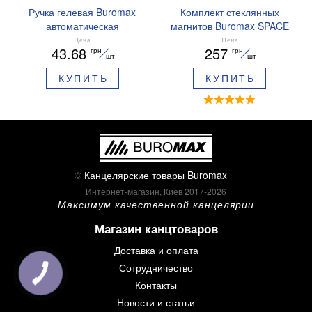
Ручка гелевая Buromax
Комплект стеклянных
автоматическая
магнитов Buromax SPACE
ARABESKI 0.5 мм
12 шт 30 мм BM.0048
Цена
Цена
43.68
257
грн
грн
ароматизированный грипп
шт
шт
синие чернила в блистере
КУПИТЬ
КУПИТЬ
BM.8379-02
©
Канцелярские товары Buromax
Интернет-магазин, Киев 2017-2026
Максимум качественной канцелярии
Магазин канцтоваров
Доставка и оплата
Сотрудничество
Контакты
Новости и статьи