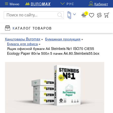
Меню
BURO
MAX
Кабинет
РУС
1
КАТАЛОГ ТОВАРОВ
Канцтовары Buromax
Бумажная продукция
Бумага для офиса
Ящик офисной бумаги А4 Steinbeis №1 ISO70 СІЕ55
Ecology Paper 80г/м 500л 5 пачек A4.80.Steinbeis55.box