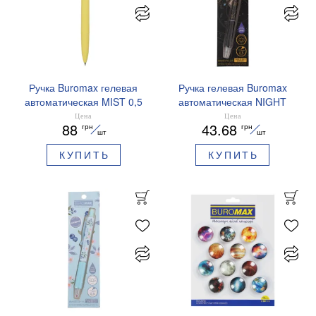
Ручка Buromax гелевая
Ручка гелевая Buromax
автоматическая MIST 0,5
автоматическая NIGHT
мм синие чернила
SKY ZODIAC 0.5 мм
Цена
Цена
88
43.68
грн
грн
BM.83103
ароматизированный грипп
шт
шт
синие чернила BM.8379-
КУПИТЬ
КУПИТЬ
01