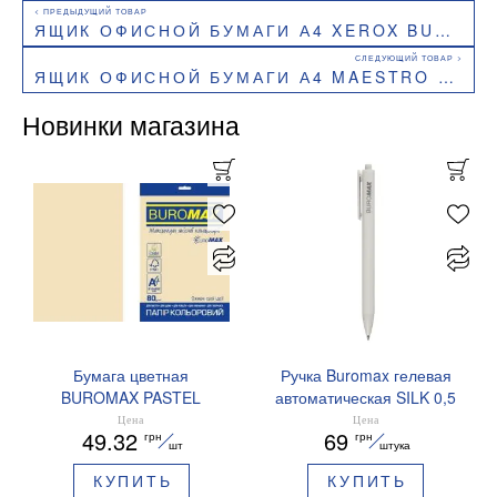
ЯЩИК ОФИСНОЙ БУМАГИ А4 XEROX BUSINESS 80Г/М 500Л 5 ПАЧЕК A4.80.XEROX.BUSINESS.BOX
ЯЩИК ОФИСНОЙ БУМАГИ А4 MAESTRO EXTRA 80Г/М 500Л 5 ПАЧЕК A4.80.MAESTRO.EXTRA.BOX
Новинки магазина
Бумага цветная
Ручка Buromax гелевая
BUROMAX PASTEL
автоматическая SILK 0,5
EUROMAX 20 арк А4 80 г/
мм синие чернила
Цена
Цена
49.32
69
грн
грн
мс BM.2721220E-08
BM.83100
шт
штука
КУПИТЬ
КУПИТЬ