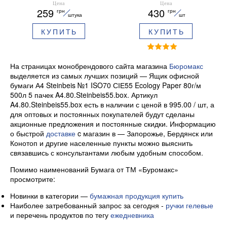
A4.80.Double.A
BUROMAX BM.27241500
Цена
Цена
259
430
грн
грн
штука
шт
КУПИТЬ
КУПИТЬ
На страницах монобрендового сайта магазина
Бюромакс
выделяется из самых лучших позиций — Ящик офисной
бумаги А4 Steinbeis №1 ISO70 СІЕ55 Ecology Paper 80г/м
500л 5 пачек A4.80.Steinbeis55.box. Артикул
A4.80.Steinbeis55.box есть в наличии с ценой в 995.00 / шт, а
для оптовых и постоянных покупателей будут сделаны
акционные предложения и постоянные скидки. Информацию
о быстрой
доставке
c магазин в — Запорожье, Бердянск или
Конотоп и другие населенные пункты можно выяснить
связавшись с консультантами любым удобным способом.
Помимо наименований Бумага от ТМ «Буромакс»
просмотрите:
Новинки в категории —
бумажная продукция купить
Наиболее затребованный запрос за сегодня -
ручки гелевые
и перечень продуктов по тегу
ежедневника