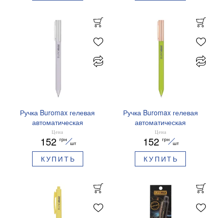
Ручка Buromax гелевая
Ручка Buromax гелевая
автоматическая
автоматическая
PRESTIGE SILVER 0,5 мм
PRESTIGE GOLD 0,5 мм
Цена
Цена
152
152
грн
грн
синие чернила BM.83102
синие чернила BM.83101
шт
шт
КУПИТЬ
КУПИТЬ