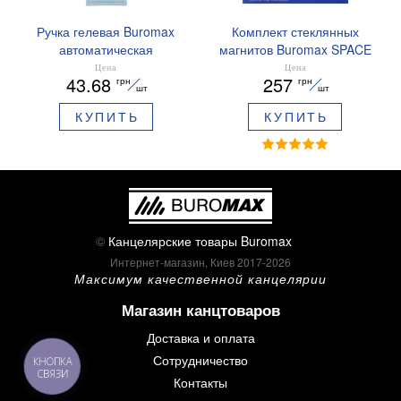
Ручка гелевая Buromax
Комплект стеклянных
автоматическая
магнитов Buromax SPACE
ARABESKI 0.5 мм
12 шт 30 мм BM.0048
Цена
Цена
43.68
257
грн
грн
ароматизированный грипп
шт
шт
синие чернила в блистере
КУПИТЬ
КУПИТЬ
BM.8379-02
©
Канцелярские товары Buromax
Интернет-магазин, Киев 2017-2026
Максимум качественной канцелярии
Магазин канцтоваров
Доставка и оплата
Сотрудничество
КНОПКА
СВЯЗИ
Контакты