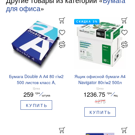
Другие товары из категории «
Бумага
для офиса
»
СКИДКА 3%
Бумага Double А А4 80 г/м2
Ящик офисной бумаги А4
500 листов класс A,
Navigator 80г/м2 500л
A4.80.Double.A
класс A 5 пачек
Цена
Цена
259
1236.75
грн
грн
A4.80.Navigator.box
штука
ящ
1275
КУПИТЬ
КУПИТЬ