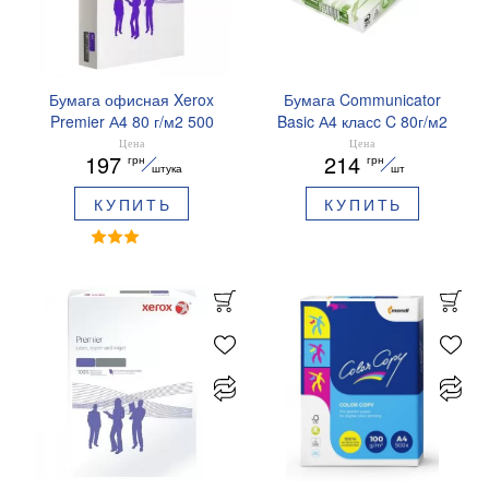
Бумага офисная Xerox
Бумага Communicator
Premier А4 80 г/м2 500
Basic А4 класc C 80г/м2
листов класс A
500 листов CM.A4.80.BC
Цена
Цена
197
214
грн
грн
A4.80.Xerox.Premier
штука
шт
КУПИТЬ
КУПИТЬ