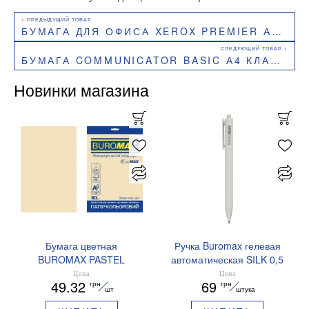
БУМАГА ДЛЯ ОФИСА XEROX PREMIER А3 80 Г/М2 500 ЛИСТОВ КЛАСС A, A3.80.XEROX.PREMIER
БУМАГА COMMUNICATOR BASIC А4 КЛАСC C 80Г/М2 500 ЛИСТОВ CM.A4.80.BC
Новинки магазина
Бумага цветная
Ручка Buromax гелевая
BUROMAX PASTEL
автоматическая SILK 0,5
EUROMAX 20 арк А4 80 г/
мм синие чернила
Цена
Цена
49.32
69
грн
грн
мс BM.2721220E-08
BM.83100
шт
штука