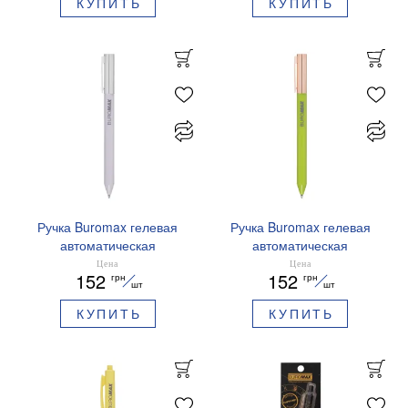
КУПИТЬ
КУПИТЬ
Ручка Buromax гелевая
Ручка Buromax гелевая
автоматическая
автоматическая
PRESTIGE SILVER 0,5 мм
PRESTIGE GOLD 0,5 мм
Цена
Цена
152
152
грн
грн
синие чернила BM.83102
синие чернила BM.83101
шт
шт
КУПИТЬ
КУПИТЬ