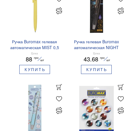
Ручка Buromax гелевая
Ручка гелевая Buromax
автоматическая MIST 0,5
автоматическая NIGHT
мм синие чернила
SKY ZODIAC 0.5 мм
Цена
Цена
88
43.68
грн
грн
BM.83103
ароматизированный грипп
шт
шт
синие чернила BM.8379-
КУПИТЬ
КУПИТЬ
01