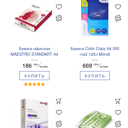
Бумага офисная
Бумага Color Copy А4 300
MAESTRO STANDART А4
г/м2 125л Mondi
80 г/м2 500 листов класс B
A4.300.CC
Цена
Цена
186
669
грн
грн
A4.80.Maestro.Standart.plus
штука
штука
КУПИТЬ
КУПИТЬ