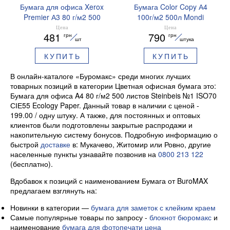
Бумага для офиса Xerox
Бумага Color Copy А4
Premier А3 80 г/м2 500
100г/м2 500л Mondi
листов класс A,
A4.100.CC
Цена
Цена
481
790
грн
грн
A3.80.Xerox.Premier
шт
штука
КУПИТЬ
КУПИТЬ
В онлайн-каталоге «Буромакс» среди многих лучших
товарных позиций в категории Цветная офисная бумага это:
Бумага для офиса A4 80 г/м2 500 листов Steinbeis №1 ISO70
СІЕ55 Ecology Paper. Данный товар в наличии с ценой -
199.00 / одну штуку. А также, для постоянных и оптовых
клиентов были подготовлены закрытые распродажи и
накопительную систему бонусов. Подробную информацию о
быстрой
доставке
в: Мукачево, Житомир или Ровно, другие
населенные пункты узнавайте позвонив на
0800 213 122
(бесплатно).
Вдобавок к позиций с наименованием Бумага от BuroMAX
предлагаем взглянуть на:
Новинки в категории —
бумага для заметок с клейким краем
Самые популярные товары по запросу -
блокнот бюромакс
и
наименование
бумага для фотопечати цена