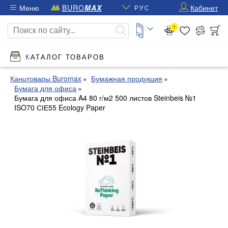
Меню
BURO
MAX
Кабинет
РУС
1
КАТАЛОГ ТОВАРОВ
Канцтовары Buromax
Бумажная продукция
Бумага для офиса
Бумага для офиса A4 80 г/м2 500 листов Steinbeis №1
ISO70 СІЕ55 Ecology Paper