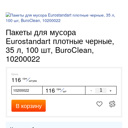
Пакеты для мусора
Eurostandart плотные черные,
35 л, 100 шт, BuroClean,
10200022
Цена
116
грн
штука
116
грн
-
+
10200022
шт
В корзину