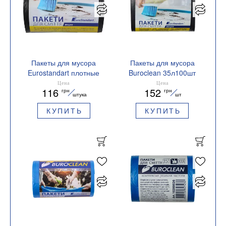
Пакеты для мусора
Пакеты для мусора
Eurostandart плотные
Buroclean 35л100шт
черные, 35 л, 100 шт,
470x570мм крепкие
Цена
Цена
116
152
грн
грн
BuroClean, 10200022
черные 14мкм ПВТ
штука
шт
LDPE EuroStandart
КУПИТЬ
КУПИТЬ
10200024