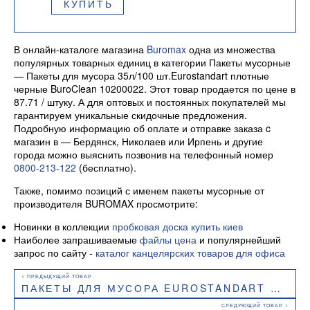
КУПИТЬ
В онлайн-каталоге магазина
Buromax
одна из множества
популярных товарных единиц в категории Пакеты мусорные
— Пакеты для мусора 35л/100 шт.Eurostandart плотные
черные BuroClean 10200022. Этот товар продается по цене в
87.71 / штуку. А для оптовых и постоянных покупателей мы
гарантируем уникальные скидочные предложения.
Подробную информацию об оплате и отправке заказа c
магазин в — Бердянск, Николаев или Ирпень и другие
города можно выяснить позвонив на телефонный номер
0800-213-122
(бесплатно).
Также, помимо позиций с именем пакеты мусорные от
производителя BUROMAX просмотрите:
Новинки в коллекции
пробковая доска купить киев
Наиболее запрашиваемые
файлы цена
и популярнейший
запрос по сайту -
каталог канцелярских товаров для офиса
ПАКЕТЫ ДЛЯ МУСОРА EUROSTANDART ПЛОТНЫЕ ЧЕРНЫЕ, 35 Л, 50 ШТ, BUROCLEAN, 10200016