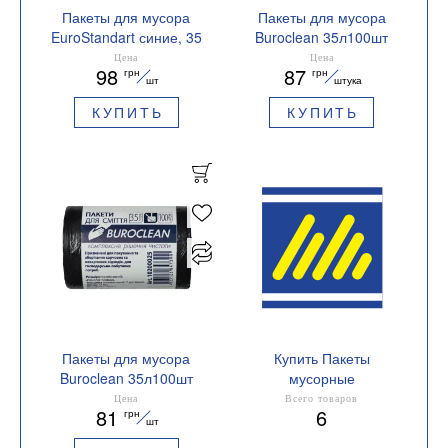
Пакеты для мусора
Пакеты для мусора
EuroStandart синие, 35
Buroclean 35л100шт
л, 100 шт, BuroClean,
450x550мм 7мкм ПНТ
Цена
Цена
98
87
грн
грн
10200023
HDPE ECO 10200026
шт
штука
КУПИТЬ
КУПИТЬ
Пакеты для мусора
Купить Пакеты
Buroclean 35л100шт
мусорные
450x550мм черные
Намотка 100 шт.
Цена
Всего товаров
81
6
грн
7мкм ПНТ HDPE
шт
10200025