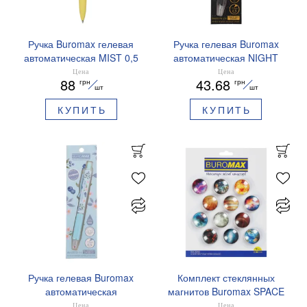
Ручка Buromax гелевая
Ручка гелевая Buromax
автоматическая MIST 0,5
автоматическая NIGHT
мм синие чернила
SKY ZODIAC 0.5 мм
Цена
Цена
88
43.68
грн
грн
BM.83103
ароматизированный грипп
шт
шт
синие чернила BM.8379-
КУПИТЬ
КУПИТЬ
01
Ручка гелевая Buromax
Комплект стеклянных
автоматическая
магнитов Buromax SPACE
ARABESKI 0.5 мм
12 шт 30 мм BM.0048
Цена
Цена