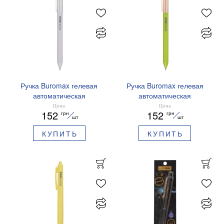
Ручка Buromax гелевая
Ручка Buromax гелевая
автоматическая
автоматическая
PRESTIGE SILVER 0,5 мм
PRESTIGE GOLD 0,5 мм
Цена
Цена
152
152
грн
грн
синие чернила BM.83102
синие чернила BM.83101
шт
шт
КУПИТЬ
КУПИТЬ