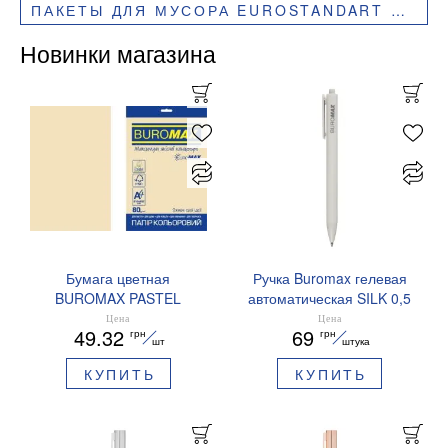
ПАКЕТЫ ДЛЯ МУСОРА EUROSTANDART ПЛОТНЫЕ ЧЕРНЫЕ, 60 Л, 20 ШТ, BUROCLEAN, 10200032
Новинки магазина
Бумага цветная
Ручка Buromax гелевая
BUROMAX PASTEL
автоматическая SILK 0,5
EUROMAX 20 арк А4 80 г/
мм синие чернила
Цена
Цена
49.32
69
грн
грн
мс BM.2721220E-08
BM.83100
шт
штука
КУПИТЬ
КУПИТЬ