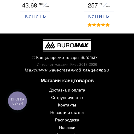
43.68
257
грн
грн
ароматизированный грипп
шт
шт
синие чернила в блистере
КУПИТЬ
КУПИТЬ
BM.8379-02
©
Канцелярские товары Buromax
Интернет-магазин, Киев 2017-2026
Максимум качественной канцелярии
Магазин канцтоваров
Доставка и оплата
Сотрудничество
КНОПКА
СВЯЗИ
Контакты
Новости и статьи
Распродажа
Новинки