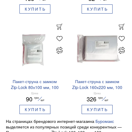
КУПИТЬ
КУПИТЬ
Пакет-струна с замком
Пакет-струна с замком
Zip-Lock 80х100 мм, 100
Zip-Lock 160х220 мм, 100
шт BUROCLEAN 10200516
шт BUROCLEAN 10200523
Цена
Цена
90
326
грн
грн
шт
шт
КУПИТЬ
КУПИТЬ
На страницах брендового интернет-магазина
Буромакс
выделяется из популярных позиций среди конкурентных —