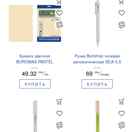
Бумага цветная
Ручка Buromax гелевая
BUROMAX PASTEL
автоматическая SILK 0,5
EUROMAX 20 арк А4 80 г/
мм синие чернила
Цена
Цена
49.32
69
грн
грн
мс BM.2721220E-08
BM.83100
шт
штука
КУПИТЬ
КУПИТЬ