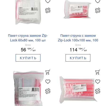
Пакет-струна замком Zip-
Пакет-струна с замком
Lock 60х80 мм, 100 шт
Zip-Lock 100х100 мм, 100
BUROCLEAN 10200514
штук BUROCLEAN
Цена
Цена
56
114
грн
грн
10200518
шт
шт
КУПИТЬ
КУПИТЬ