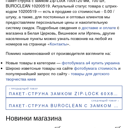
Пакет-струна с замком Zip-Lock 100х120 мм, 100 шт,
BUROCLEAN 10200519. Актуальный статус товара с штрих-
кодом 10200519 — есть в продаже со стоимостью - 0.00 /
штуку, а также, для постоянных и оптовых клиентов мы
предоставляем персональные цены и накопительную
систему скидок. Подробные сведения о
доставке и оплате
c
магазина в Белая Церковь, Вишневое или Ирпень, другие
населенные пункты можно узнать позвонив на любой из
номеров на странице «
Контакты
».
Помимо наименований от производителя взгляните на:
Новые товары в категории —
фотобумага а4 купить украина
Широко изветсные товары на сайте
фотобумага стоимость
и
популярнейший запрос по сайту -
товары для детского
творчества киев
ПАКЕТ-СТРУНА ЗАМКОМ ZIP-LOCK 60Х80 ММ, 100 ШТ BUROCLEAN 10200514
ПАКЕТ-СТРУНА BUROCLEAN С ЗАМКОМ ZIP-LOCK 100Х150 ММ 100 ШТ 10200520
Новинки магазина