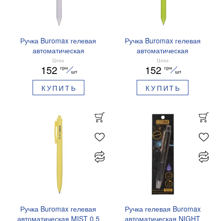
Ручка Buromax гелевая
Ручка Buromax гелевая
автоматическая
автоматическая
PRESTIGE SILVER 0,5 мм
PRESTIGE GOLD 0,5 мм
Цена
Цена
152
152
грн
грн
синие чернила BM.83102
синие чернила BM.83101
шт
шт
КУПИТЬ
КУПИТЬ
Ручка Buromax гелевая
Ручка гелевая Buromax
автоматическая MIST 0,5
автоматическая NIGHT