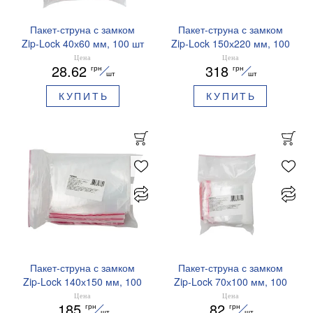
Пакет-струна с замком
Пакет-струна с замком
Zip-Lock 40х60 мм, 100 шт
Zip-Lock 150х220 мм, 100
BUROCLEAN 10200513
шт BUROCLEAN 10200522
Цена
Цена
28.62
318
грн
грн
шт
шт
КУПИТЬ
КУПИТЬ
Пакет-струна с замком
Пакет-струна с замком
Zip-Lock 140х150 мм, 100
Zip-Lock 70х100 мм, 100
шт BUROCLEAN 10200521
шт BUROCLEAN 10200515
Цена
Цена
185
82
грн
грн
шт
шт