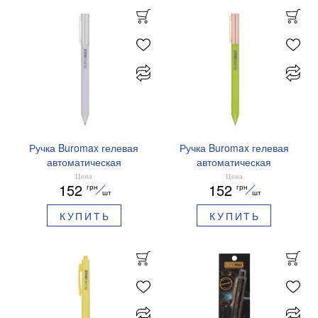
Ручка Buromax гелевая
Ручка Buromax гелевая
автоматическая
автоматическая
PRESTIGE SILVER 0,5 мм
PRESTIGE GOLD 0,5 мм
Цена
Цена
152
152
грн
грн
синие чернила BM.83102
синие чернила BM.83101
шт
шт
КУПИТЬ
КУПИТЬ