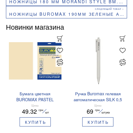
НОЖНИЦЫ 180 ММ MORANDI STYLE BM.4539
НОЖНИЦЫ BUROMAX 190ММ ЗЕЛЕНЫЕ АССИМЕТРИЧНЫЕ РУЧКИ С СЕРЫМИ РЕЗИНОВЫМИ ВСТАВКАМИ BM.4543-04
Новинки магазина
Бумага цветная
Ручка Buromax гелевая
BUROMAX PASTEL
автоматическая SILK 0,5
EUROMAX 20 арк А4 80 г/
мм синие чернила
Цена
Цена
49.32
69
грн
грн
мс BM.2721220E-08
BM.83100
шт
штука
КУПИТЬ
КУПИТЬ