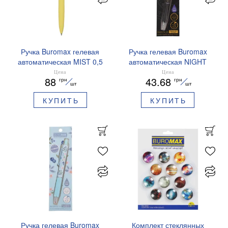
Ручка Buromax гелевая
Ручка гелевая Buromax
автоматическая MIST 0,5
автоматическая NIGHT
мм синие чернила
SKY ZODIAC 0.5 мм
Цена
Цена
88
43.68
грн
грн
BM.83103
ароматизированный грипп
шт
шт
синие чернила BM.8379-
КУПИТЬ
КУПИТЬ
01
Ручка гелевая Buromax
Комплект стеклянных