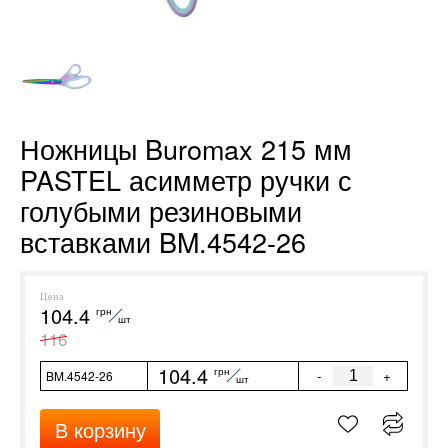
Ножницы Buromax 215 мм
PASTEL асимметр ручки с
голубыми резиновыми
вставками BM.4542-26
Цена
104.4
грн
шт
116
104.4
грн
-
+
BM.4542-26
шт
В корзину