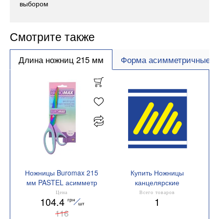
выбором
Смотрите также
Длина ножниц 215 мм
Форма асимметричные
Ножницы Buromax 215
Купить Ножницы
мм PASTEL асимметр
канцелярские
ручки с голубыми
Длина ножниц 215 мм
Цена
Всего товаров
104.4
1
грн
резиновыми вставками
шт
BM.4542-26
116