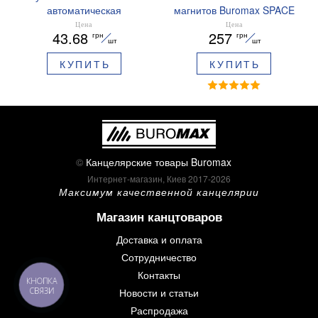
автоматическая
магнитов Buromax SPACE
ARABESKI 0.5 мм
12 шт 30 мм BM.0048
Цена
Цена
43.68
257
грн
грн
ароматизированный грипп
шт
шт
синие чернила в блистере
КУПИТЬ
КУПИТЬ
BM.8379-02
©
Канцелярские товары Buromax
Интернет-магазин, Киев 2017-2026
Максимум качественной канцелярии
Магазин канцтоваров
Доставка и оплата
Сотрудничество
Контакты
КНОПКА
СВЯЗИ
Новости и статьи
Распродажа