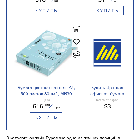
шт
шт
цветов, 20 листов
КУПИТЬ
КУПИТЬ
BUROMAX
BM.2721220E-99
Бумага цветная пастель А4,
Купить Цветная
500 листов 80г/м2, MB30
офисная бумага
Mondi
Формат А4
Цена
Всего товаров
616
23
грн
A4.80.NVP.MB30.500(голубой)
штука
КУПИТЬ
В каталоге онлайн Буромакс одна из лучших позиций в