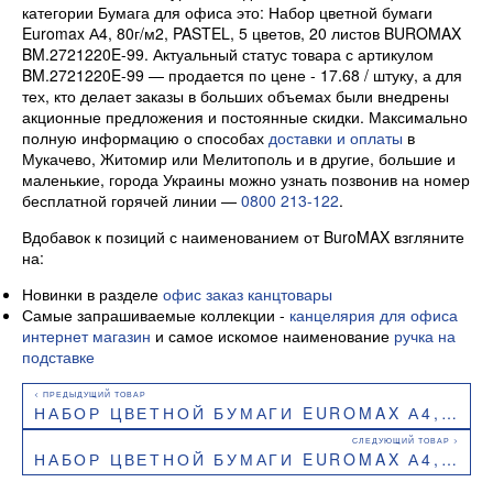
категории Бумага для офиса это: Набор цветной бумаги
Euromax А4, 80г/м2, PASTEL, 5 цветов, 20 листов BUROMAX
BM.2721220E-99. Актуальный статус товара с артикулом
BM.2721220E-99 — продается по цене - 17.68 / штуку, а для
тех, кто делает заказы в больших объемах были внедрены
акционные предложения и постоянные скидки. Максимально
полную информацию о способах
доставки и оплаты
в
Мукачево, Житомир или Мелитополь и в другие, большие и
маленькие, города Украины можно узнать позвонив на номер
бесплатной горячей линии —
0800 213-122
.
Вдобавок к позиций с наименованием от BuroMAX взгляните
на:
Новинки в разделе
офис заказ канцтовары
Самые запрашиваемые коллекции -
канцелярия для офиса
интернет магазин
и самое искомое наименование
ручка на
подставке
НАБОР ЦВЕТНОЙ БУМАГИ EUROMAX А4, 80Г/М2, PASTEL NEON, 10 ЦВЕТОВ, 50 ЛИСТОВ BUROMAX BM.2721750E-99
НАБОР ЦВЕТНОЙ БУМАГИ EUROMAX А4, 80Г/М2, PASTEL, 5 ЦВЕТОВ, 50 ЛИСТОВ, BUROMAX BM.2721250E-99