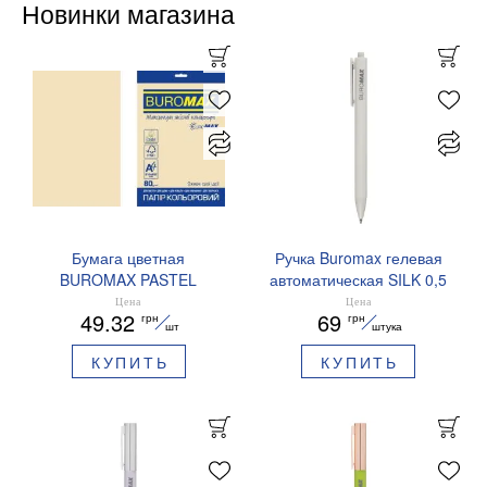
Новинки магазина
Бумага цветная
Ручка Buromax гелевая
BUROMAX PASTEL
автоматическая SILK 0,5
EUROMAX 20 арк А4 80 г/
мм синие чернила
Цена
Цена
49.32
69
грн
грн
мс BM.2721220E-08
BM.83100
шт
штука
КУПИТЬ
КУПИТЬ