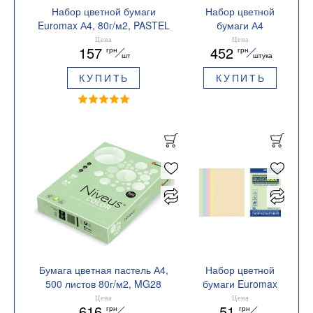
Набор цветной бумаги
Набор цветной
Euromax А4, 80г/м2, PASTEL
бумаги А4
NEON, 10 цветов, 50 листов
SUPER MIX
Цена
Цена
157
452
грн
грн
BUROMAX BM.2721750E-99
EUROMAX 80г/м2
шт
штука
10 цветов 25
КУПИТЬ
КУПИТЬ
листов
BUROMAX
BM.27216250E-
99
Бумага цветная пастель А4,
Набор цветной
500 листов 80г/м2, MG28
бумаги Euromax
Mondi
А4, 80г/м2,
Цена
Цена
616
51
грн
грн
A4.80.NVP.MG28.500(зеленый)
PASTEL, 5