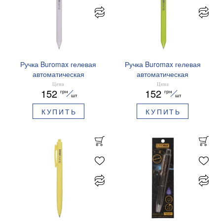
Ручка Buromax гелевая
Ручка Buromax гелевая
автоматическая
автоматическая
PRESTIGE SILVER 0,5 мм
PRESTIGE GOLD 0,5 мм
Цена
Цена
152
152
грн
грн
синие чернила BM.83102
синие чернила BM.83101
шт
шт
КУПИТЬ
КУПИТЬ