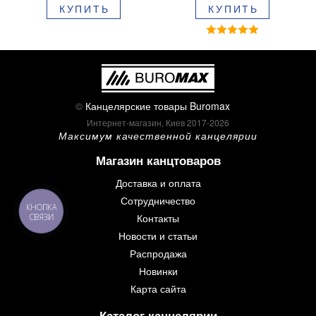
КУПИТЬ
КУПИТЬ
BM.8379-02
©
Канцелярские товары Buromax
Интернет-магазин, Киев 2017-2026
Максимум качественной канцелярии
Магазин канцтоваров
Доставка и оплата
Сотрудничество
КНОПКА
Контакты
СВЯЗИ
Новости и статьи
Распродажа
Новинки
Карта сайта
Каталог канцелярии