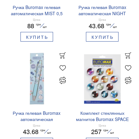
Ручка Buromax гелевая
Ручка гелевая Buromax
автоматическая MIST 0,5
автоматическая NIGHT
мм синие чернила
SKY ZODIAC 0.5 мм
Цена
Цена
88
43.68
грн
грн
BM.83103
ароматизированный грипп
шт
шт
синие чернила BM.8379-
КУПИТЬ
КУПИТЬ
01
Ручка гелевая Buromax
Комплект стеклянных
автоматическая
магнитов Buromax SPACE
ARABESKI 0.5 мм
12 шт 30 мм BM.0048
Цена
Цена
43.68
257
грн
грн
ароматизированный грипп
шт
шт
синие чернила в блистере