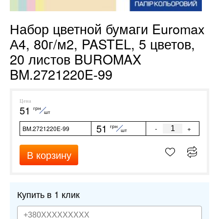
Набор цветной бумаги Euromax
А4, 80г/м2, PASTEL, 5 цветов,
20 листов BUROMAX
BM.2721220E-99
Цена
51
грн
шт
51
грн
-
+
BM.2721220E-99
шт
В корзину
Купить в 1 клик