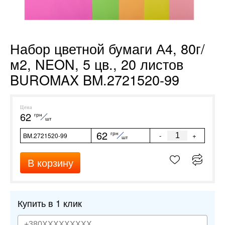
Набор цветной бумаги А4, 80г/
м2, NEON, 5 цв., 20 листов
BUROMAX BM.2721520-99
Цена
62
грн
шт
62
грн
-
+
BM.2721520-99
шт
В корзину
Купить в 1 клик