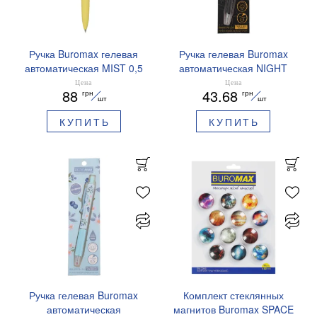
Ручка Buromax гелевая
Ручка гелевая Buromax
автоматическая MIST 0,5
автоматическая NIGHT
мм синие чернила
SKY ZODIAC 0.5 мм
Цена
Цена
88
43.68
грн
грн
BM.83103
ароматизированный грипп
шт
шт
синие чернила BM.8379-
КУПИТЬ
КУПИТЬ
01
Ручка гелевая Buromax
Комплект стеклянных
автоматическая
магнитов Buromax SPACE