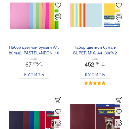
Набор цветной бумаги А4,
Набор цветной бумаги
80г/м2, PASTEL+NEON, 10
SUPER MIX, А4, 80г/м2
цветов, 20 листов.
(10х25/250 листов)
Цена
Цена
67
452
грн
грн
BUROMAX BM.2721720-99
BUROMAX BM.27216250-
шт
шт
99
КУПИТЬ
КУПИТЬ