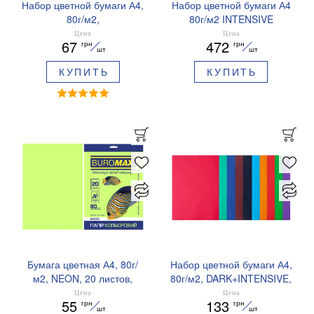
Набор цветной бумаги А4,
Набор цветной бумаги А4
80г/м2,
80г/м2 INTENSIVE
PASTEL+INTENSIVE, 10
EUROMAX 5 цветов 250
Цена
Цена
67
472
грн
грн
цветов, 20 листов
листов BUROMAX
шт
шт
BUROMAX BM.2721620-99
BM.27213250E-99
КУПИТЬ
КУПИТЬ
Бумага цветная А4, 80г/
Набор цветной бумаги А4,
м2, NEON, 20 листов,
80г/м2, DARK+INTENSIVE,
BUROMAX BM.2721520
10 цветов, 50 листов
Цена
Цена
55
133
грн
грн
BUROMAX BM.2721950-99
шт
шт