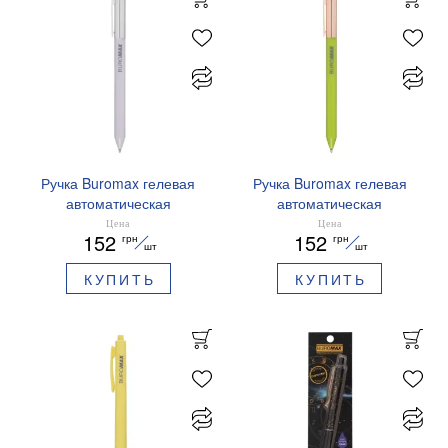
Ручка Buromax гелевая
Ручка Buromax гелевая
автоматическая
автоматическая
PRESTIGE SILVER 0,5 мм
PRESTIGE GOLD 0,5 мм
Цена
Цена
152
152
грн
грн
синие чернила BM.83102
синие чернила BM.83101
шт
шт
КУПИТЬ
КУПИТЬ