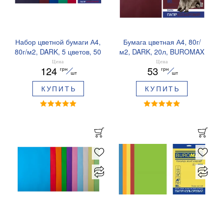
Набор цветной бумаги А4,
Бумага цветная А4, 80г/
80г/м2, DARK, 5 цветов, 50
м2, DARK, 20л, BUROMAX
листов, BUROMAX
BM.2721420
Цена
Цена
124
53
грн
грн
BM.2721450-99
шт
шт
КУПИТЬ
КУПИТЬ