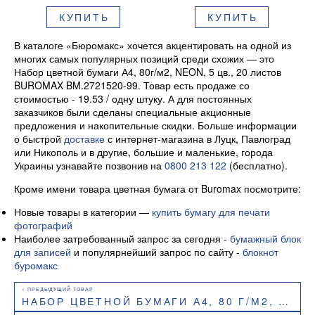
КУПИТЬ
КУПИТЬ
В каталоге «Бюромакс» хочется акцентировать на одной из
многих самых популярных позиций среди схожих — это
Набор цветной бумаги А4, 80г/м2, NEON, 5 цв., 20 листов
BUROMAX BM.2721520-99. Товар есть продаже со
стоимостью - 19.53 / одну штуку. А для постоянных
заказчиков были сделаны специальные акционные
предложения и накопительные скидки. Больше информации
о быстрой
доставке
с интернет-магазина в Луцк, Павлоград
или Никополь и в другие, большие и маленькие, города
Украины узнавайте позвонив на
0800 213 122
(бесплатно).
Кроме имени товара цветная бумага от Buromax посмотрите:
Новые товары в категории —
купить бумагу для печати
фотографий
Наиболее затребованный запрос за сегодня -
бумажный блок
для записей
и популярнейший запрос по сайту -
блокнот
буромакс
НАБОР ЦВЕТНОЙ БУМАГИ А4, 80 Г/М2, NEON+INTENSIVE, 10 ЦВЕТОВ, 50 ЛИСТОВ BUROMAX BM.2721850-99