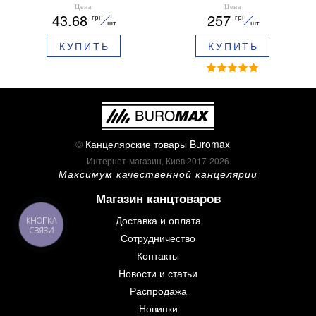
ARABESKI 0.5 мм
12 шт 30 мм BM.0048
Цена
Цена
43.68
257
грн
грн
ароматизированный грипп
шт
шт
синие чернила в блистере
КУПИТЬ
КУПИТЬ
BM.8379-02
©
Канцелярские товары Buromax
Интернет-магазин, Киев 2017-2026
Максимум качественной канцелярии
Магазин канцтоваров
Доставка и оплата
КНОПКА
СВЯЗИ
Сотрудничество
Контакты
Новости и статьи
Распродажа
Новинки