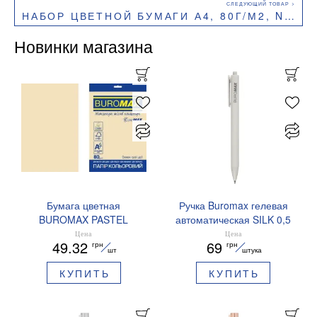
НАБОР ЦВЕТНОЙ БУМАГИ А4, 80Г/М2, NEON, 5 ЦВ., 50 ЛИСТОВ BUROMAX BM.2721550-99
Новинки магазина
Бумага цветная
Ручка Buromax гелевая
BUROMAX PASTEL
автоматическая SILK 0,5
EUROMAX 20 арк А4 80 г/
мм синие чернила
Цена
Цена
49.32
69
грн
грн
мс BM.2721220E-08
BM.83100
шт
штука
КУПИТЬ
КУПИТЬ