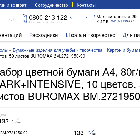
ии и возврат
Сотрудничество
Контакты
0800 213 122
Малокитаевская 29
КИЕВ
КАРТА ПРОЕЗДА
Бесплатно по Украине
езентаций
Расходники
Школа и творчество
Для п
колы
Бумажные изделия для учебы и творчества
Картон и бумаг
ветов, 50 листов BUROMAX BM.2721950-99
абор цветной бумаги А4, 80г/
ARK+INTENSIVE, 10 цветов, 
истов BUROMAX BM.2721950
Цена
133
грн
шт
133
грн
BM.2721950-99
шт