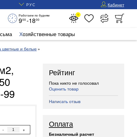
Кабинет
РУС
1
Работаем по будням
9
-18
00
00
исьма
Хозяйственные товары
а цветные и белые
м2,
Рейтинг
50
Пока никто не голосовал
Оценить товар
-99
Написать отзыв
Оплата
-
+
Безналичный расчет