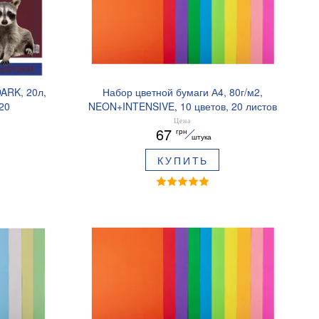
DARK, 20л,
Набор цветной бумаги А4, 80г/м2,
20
NEON+INTENSIVE, 10 цветов, 20 листов
BUROMAX BM.2721820-99
Цена
67
грн
штука
КУПИТЬ