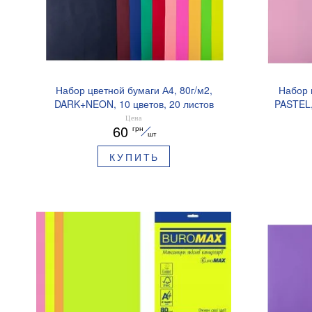
Набор цветной бумаги А4, 80г/м2,
Набор 
DARK+NEON, 10 цветов, 20 листов
PASTEL,
BUROMAX BM.2721020-99
Цена
60
грн
шт
КУПИТЬ