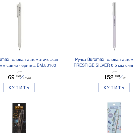
omax гелевая автоматическая
Ручка Buromax гелевая авто
 мм синие чернила BM.83100
PRESTIGE SILVER 0,5 мм син
BM.83102
Цена
Цена
69
152
грн
грн
штука
шт
КУПИТЬ
КУПИТЬ