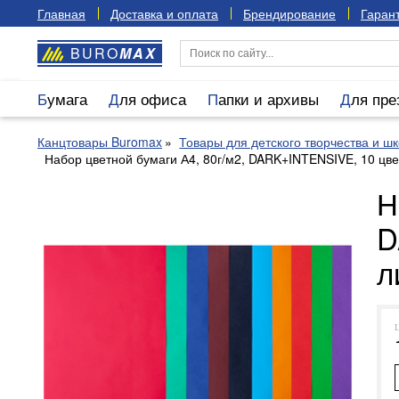
Главная
Доставка и оплата
Брендирование
Гарант
BURO
MAX
Бумага
Для офиса
Папки и архивы
Для пр
Канцтовары Buromax
Товары для детского творчества и ш
Набор цветной бумаги А4, 80г/м2, DARK+INTENSIVE, 10 ц
Н
D
л