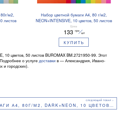
80г/м2,
Набор цветной бумаги А4, 80 г/м2,
0 листов
NEON+INTENSIVE, 10 цветов, 50 листов
0-99
BUROMAX BM.2721850-99
Цена
133
грн
шт
КУПИТЬ
E, 10 цветов, 50 листов BUROMAX BM.2721950-99. Этот
. Подробнее о услуге
доставки
в — Александрия, Ивано-
 и городских).
М2, DARK+NEON, 10 ЦВЕТОВ, 20 ЛИСТОВ BUROMAX BM.2721020-99