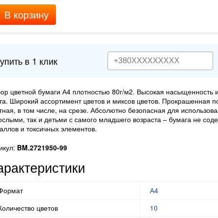
В корзину
упить в 1 клик
ор цветной бумаги А4 плотностью 80г/м2. Высокая насыщенность 
та. Широкий ассортимент цветов и миксов цветов. Прокрашенная п
тная, в том числе, на срезе. Абсолютно безопасная для использова
ослыми, так и детьми с самого младшего возраста – бумага не сод
аллов и токсичных элементов.
икул:
BM.2721950-99
арактеристики
Формат
А4
Количество цветов
10