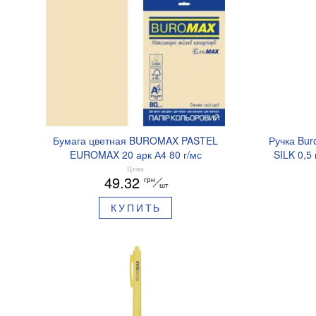
Бумага цветная BUROMAX PASTEL
Ручка Bur
EUROMAX 20 арк А4 80 г/мс
SILK 0,5
BM.2721220E-08
Цена
49.32
грн
шт
КУПИТЬ