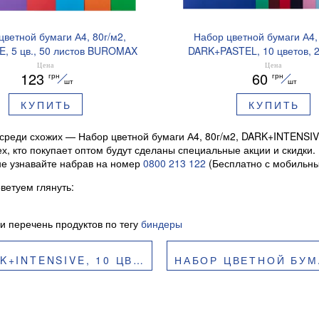
цветной бумаги А4, 80г/м2,
Набор цветной бумаги А4, 
E, 5 цв., 50 листов BUROMAX
DARK+PASTEL, 10 цветов, 2
BM.2721350-99
BUROMAX BM.2721112
Цена
Цена
123
60
грн
грн
шт
шт
КУПИТЬ
КУПИТЬ
среди схожих — Набор цветной бумаги А4, 80г/м2, DARK+INTENSIV
тех, кто покупает оптом будут сделаны специальные акции и скидки
ине узнавайте набрав на номер
0800 213 122
(Бесплатно с мобильных
ветуем глянуть:
и перечень продуктов по тегу
биндеры
0 ЛИСТОВ BUROMAX BM.2721920-99
НАБОР ЦВЕТНОЙ БУМАГИ А4, 80Г/