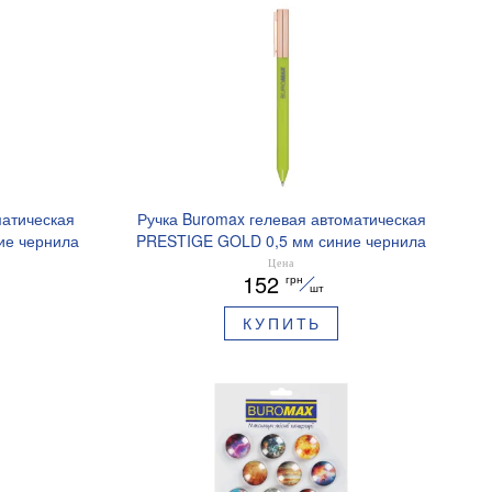
матическая
Ручка Buromax гелевая автоматическая
ие чернила
PRESTIGE GOLD 0,5 мм синие чернила
BM.83101
Цена
152
грн
шт
КУПИТЬ