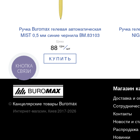
Ручка Buromax гелевая автоматическая
Ручка гел
MIST 0,5 мм синие чернила BM.83103
NIG
ароматизи
Цена
88
грн
шт
КУПИТЬ
КНОПКА
СВЯЗИ
Магазин к
Доставка и о
©
Канцелярские товары Buromax
Сотрудничес
Интернет-магазин, Киев 2017-2026
Контакты
Новости и ст
Распродажа
Новинки