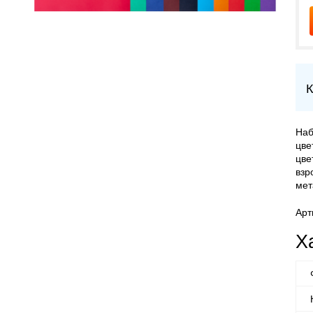
К
Наб
цве
цве
взр
мет
Арт
Х