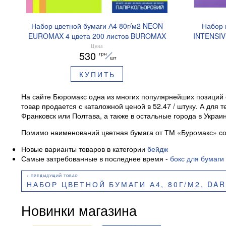
Набор цветной бумаги А4 80г/м2 NEON
Набор 
EUROMAX 4 цвета 200 листов BUROMAX
INTENSIV
BM.27215200E-99
Цена
530
грн
шт
КУПИТЬ
На сайте Бюромакс одна из многих популярнейших позиций 
товар продается с каталожной ценой в 52.47 / штуку. А для 
Франковск или Полтава, а также в остальные города в Укра
Помимо наименований цветная бумага от ТМ «Буромакс» со
Новые варианты товаров в категории
бейдж
Самые затребованные в последнее время -
бокс для бумаги
НАБОР ЦВЕТНОЙ БУМАГИ А4, 80Г/М2, DARK+INTENSIVE, 10 ЦВЕТОВ, 2
Новинки магазина