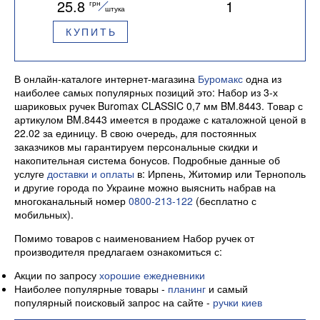
25.8
1
грн
мм BM.8443
штука
КУПИТЬ
В онлайн-каталоге интернет-магазина
Буромакс
одна из
наиболее самых популярных позиций это: Набор из 3-х
шариковых ручек Buromax CLASSIC 0,7 мм BM.8443. Товар с
артикулом BM.8443 имеется в продаже с каталожной ценой в
22.02 за единицу. В свою очередь, для постоянных
заказчиков мы гарантируем персональные скидки и
накопительная система бонусов. Подробные данные об
услуге
доставки и оплаты
в: Ирпень, Житомир или Тернополь
и другие города по Украине можно выяснить набрав на
многоканальный номер
0800-213-122
(бесплатно с
мобильных).
Помимо товаров с наименованием Набор ручек от
производителя предлагаем ознакомиться с:
Акции по запросу
хорошие ежедневники
Наиболее популярные товары -
планинг
и самый
популярный поисковый запрос на сайте -
ручки киев