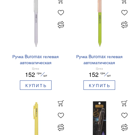
Ручка Buromax гелевая
Ручка Buromax гелевая
автоматическая
автоматическая
PRESTIGE SILVER 0,5 мм
PRESTIGE GOLD 0,5 мм
Цена
Цена
152
152
грн
грн
синие чернила BM.83102
синие чернила BM.83101
шт
шт
КУПИТЬ
КУПИТЬ