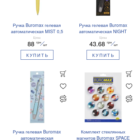
Ручка Buromax гелевая
Ручка гелевая Buromax
автоматическая MIST 0,5
автоматическая NIGHT
мм синие чернила
SKY ZODIAC 0.5 мм
Цена
Цена
88
43.68
грн
грн
BM.83103
ароматизированный грипп
шт
шт
синие чернила BM.8379-
КУПИТЬ
КУПИТЬ
01
Ручка гелевая Buromax
Комплект стеклянных
автоматическая
магнитов Buromax SPACE