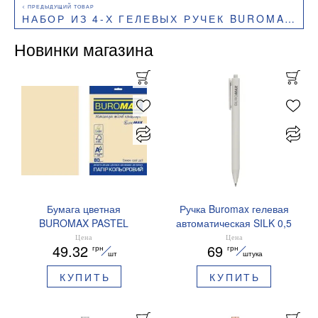
НАБОР ИЗ 4-Х ГЕЛЕВЫХ РУЧЕК BUROMAX BM.8440
Новинки магазина
Бумага цветная
Ручка Buromax гелевая
BUROMAX PASTEL
автоматическая SILK 0,5
EUROMAX 20 арк А4 80 г/
мм синие чернила
Цена
Цена
49.32
69
грн
грн
мс BM.2721220E-08
BM.83100
шт
штука
КУПИТЬ
КУПИТЬ