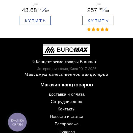
ARABESKI 0.5 мм
12 шт 30 мм BM.0048
Цена
Цена
43.68
257
грн
грн
ароматизированный грипп
шт
шт
синие чернила в блистере
КУПИТЬ
КУПИТЬ
BM.8379-02
©
Канцелярские товары Buromax
Интернет-магазин, Киев 2017-2026
Максимум качественной канцелярии
Магазин канцтоваров
Доставка и оплата
Сотрудничество
Контакты
Новости и статьи
КНОПКА
Распродажа
СВЯЗИ
Новинки