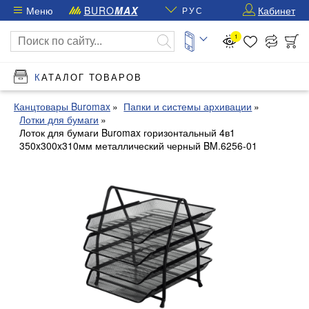
Меню
BURO
MAX
Кабинет
РУС
1
КАТАЛОГ ТОВАРОВ
Канцтовары Buromax
Папки и системы архивации
Лотки для бумаги
Лоток для бумаги Buromax горизонтальный 4в1
350x300x310мм металлический черный BM.6256-01