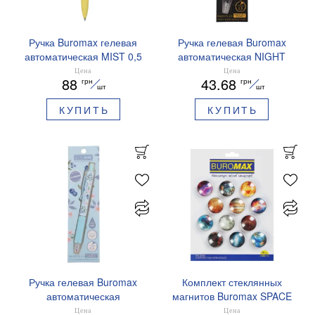
Ручка Buromax гелевая
Ручка гелевая Buromax
автоматическая MIST 0,5
автоматическая NIGHT
мм синие чернила
SKY ZODIAC 0.5 мм
Цена
Цена
88
43.68
грн
грн
BM.83103
ароматизированный грипп
шт
шт
синие чернила BM.8379-
КУПИТЬ
КУПИТЬ
01
Ручка гелевая Buromax
Комплект стеклянных
автоматическая
магнитов Buromax SPACE
ARABESKI 0.5 мм
12 шт 30 мм BM.0048
Цена
Цена