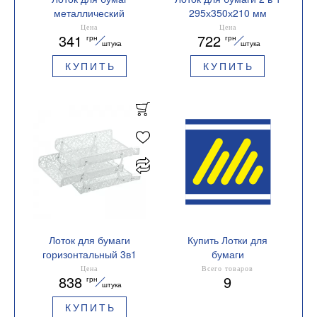
металлический
295х350х210 мм
Buromax BM.6251
металлический
Цена
Цена
341
722
грн
грн
BM.6250 Buromax
штука
штука
КУПИТЬ
КУПИТЬ
Лоток для бумаги
Купить Лотки для
горизонтальный 3в1
бумаги
BAROCCO Buromax
Вид горизонтальный
Цена
Всего товаров
838
9
грн
BM.6255
штука
КУПИТЬ