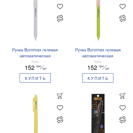
Ручка Buromax гелевая
Ручка Buromax гелевая
автоматическая
автоматическая
PRESTIGE SILVER 0,5 мм
PRESTIGE GOLD 0,5 мм
Цена
Цена
152
152
грн
грн
синие чернила BM.83102
синие чернила BM.83101
шт
шт
КУПИТЬ
КУПИТЬ