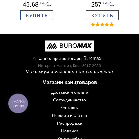
43.68
257
грн
грн
ароматизированный грипп
шт
шт
синие чернила в блистере
КУПИТЬ
КУПИТЬ
BM.8379-02
©
Канцелярские товары Buromax
Интернет-магазин, Киев 2017-2026
Максимум качественной канцелярии
Магазин канцтоваров
Доставка и оплата
Сотрудничество
КНОПКА
СВЯЗИ
Контакты
Новости и статьи
Распродажа
Новинки
Карта сайта