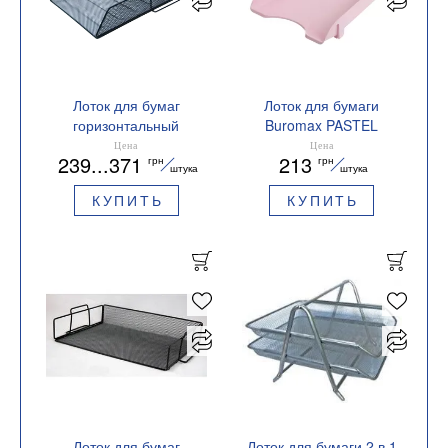
Лоток для бумаг
Лоток для бумаги
горизонтальный
Buromax PASTEL
335х265х85мм
BM.6354
Цена
Цена
239...371
213
грн
грн
металлический
горизонтальный
штука
штука
Buromax BM.6254
пластиковый
КУПИТЬ
КУПИТЬ
358х260х66 мм
Лоток для бумаг
Лоток для бумаги 2 в 1