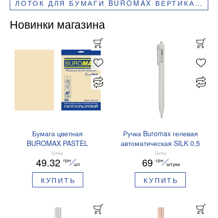
ЛОТОК ДЛЯ БУМАГИ BUROMAX ВЕРТИКАЛЬНЫЙ ОДИНАРНЫЙ BM.6102
Новинки магазина
Бумага цветная
Ручка Buromax гелевая
BUROMAX PASTEL
автоматическая SILK 0,5
EUROMAX 20 арк А4 80 г/
мм синие чернила
Цена
Цена
49.32
69
грн
грн
мс BM.2721220E-08
BM.83100
шт
штука
КУПИТЬ
КУПИТЬ