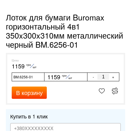
Лоток для бумаги Buromax
горизонтальный 4в1
350x300x310мм металлический
черный BM.6256-01
Цена
1159
грн
шт
1159
грн
-
+
BM.6256-01
шт
В корзину
Купить в 1 клик